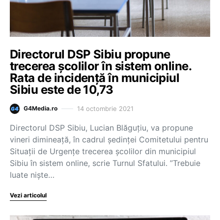
Directorul DSP Sibiu propune
trecerea școlilor în sistem online.
Rata de incidență în municipiul
Sibiu este de 10,73
14 octombrie 2021
G4Media.ro
Directorul DSP Sibiu, Lucian Blăguțiu, va propune
vineri dimineață, în cadrul ședinței Comitetului pentru
Situații de Urgențe trecerea școlilor din municipiul
Sibiu în sistem online, scrie Turnul Sfatului. ”Trebuie
luate niște…
Vezi articolul