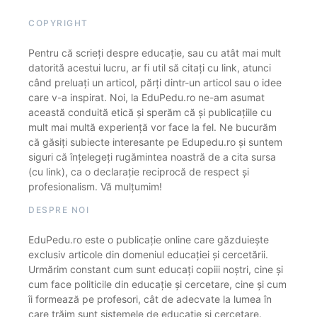
COPYRIGHT
Pentru că scrieți despre educație, sau cu atât mai mult
datorită acestui lucru, ar fi util să citați cu link, atunci
când preluați un articol, părți dintr-un articol sau o idee
care v-a inspirat. Noi, la EduPedu.ro ne-am asumat
această conduită etică și sperăm că și publicațiile cu
mult mai multă experiență vor face la fel. Ne bucurăm
că găsiți subiecte interesante pe Edupedu.ro și suntem
siguri că înțelegeți rugămintea noastră de a cita sursa
(cu link), ca o declarație reciprocă de respect și
profesionalism. Vă mulțumim!
DESPRE NOI
EduPedu.ro este o publicație online care găzduiește
exclusiv articole din domeniul educației și cercetării.
Urmărim constant cum sunt educați copiii noștri, cine și
cum face politicile din educație și cercetare, cine și cum
îi formează pe profesori, cât de adecvate la lumea în
care trăim sunt sistemele de educație și cercetare.