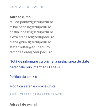
CONTACT REDACȚIE
Adrese e-mail
raluca.pantazi@edupedu.ro
mihai.peticila@edupedu.ro
costin.ionescu@edupedu.ro
alexa.stanescu@edupedu.ro
diana.ghimisi@edupedu.ro
stefan.lefter@edupedu.ro
ramona.florea@edupedu.ro
Notă de informare cu privire la prelucrarea de date
personale prin intermediul site-ului
Politica de cookie
Modifică setarile cookie-urilor
PUBLICITATE ȘI PARTENERIATE
Adresă de e-mail