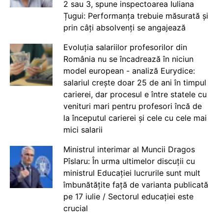
2 sau 3, spune inspectoarea Iuliana
Țugui: Performanța trebuie măsurată și
prin câți absolvenți se angajează
Evoluția salariilor profesorilor din
România nu se încadrează în niciun
model european - analiză Eurydice:
salariul crește doar 25 de ani în timpul
carierei, dar procesul e între statele cu
venituri mari pentru profesori încă de
la începutul carierei și cele cu cele mai
mici salarii
Ministrul interimar al Muncii Dragos
Pîslaru: În urma ultimelor discuții cu
ministrul Educației lucrurile sunt mult
îmbunătățite față de varianta publicată
pe 17 iulie / Sectorul educației este
crucial