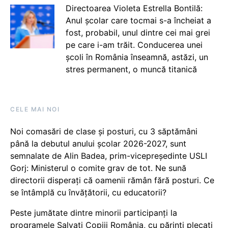
Directoarea Violeta Estrella Bontilă:
Anul școlar care tocmai s-a încheiat a
fost, probabil, unul dintre cei mai grei
pe care i-am trăit. Conducerea unei
școli în România înseamnă, astăzi, un
stres permanent, o muncă titanică
CELE MAI NOI
Noi comasări de clase și posturi, cu 3 săptămâni
până la debutul anului școlar 2026-2027, sunt
semnalate de Alin Badea, prim-vicepreședinte USLI
Gorj: Ministerul o comite grav de tot. Ne sună
directorii disperați că oamenii rămân fără posturi. Ce
se întâmplă cu învățătorii, cu educatorii?
Peste jumătate dintre minorii participanți la
programele Salvați Copiii România, cu părinți plecați