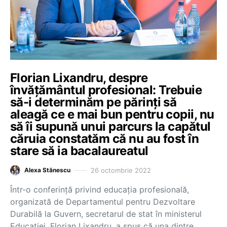
Florian Lixandru, despre
învățământul profesional: Trebuie
să-i determinăm pe părinți să
aleagă ce e mai bun pentru copii, nu
să îi supună unui parcurs la capătul
căruia constatăm că nu au fost în
stare să ia bacalaureatul
26 octombrie 2022
Alexa Stănescu
Într-o conferință privind educația profesională,
organizată de Departamentul pentru Dezvoltare
Durabilă la Guvern, secretarul de stat în ministerul
Educației, Florian Lixandru, a spus că una dintre