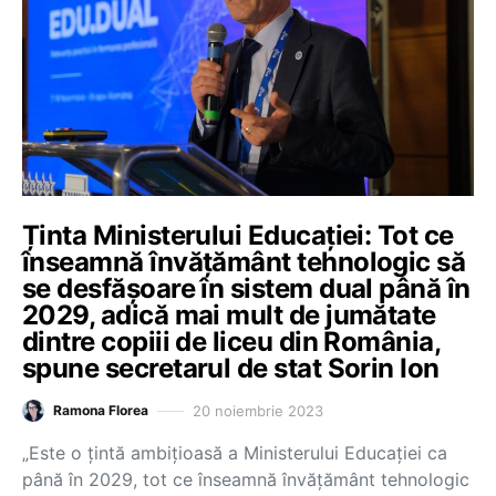
Ținta Ministerului Educației: Tot ce
înseamnă învățământ tehnologic să
se desfășoare în sistem dual până în
2029, adică mai mult de jumătate
dintre copiii de liceu din România,
spune secretarul de stat Sorin Ion
20 noiembrie 2023
Ramona Florea
„Este o țintă ambițioasă a Ministerului Educației ca
până în 2029, tot ce înseamnă învățământ tehnologic