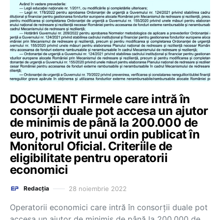
DOCUMENT Firmele care intră în
consorții duale pot accesa un ajutor
de minimis de până la 200.000 de
euro, potrivit unui ordin publicat în
Monitorul Oficial. Criteriile de
eligibilitate pentru operatorii
economici
28 noiembrie 2022
Redacția
Operatorii economici care intră în consorții duale pot
accesa un ajutor de minimis de până la 200.000 de