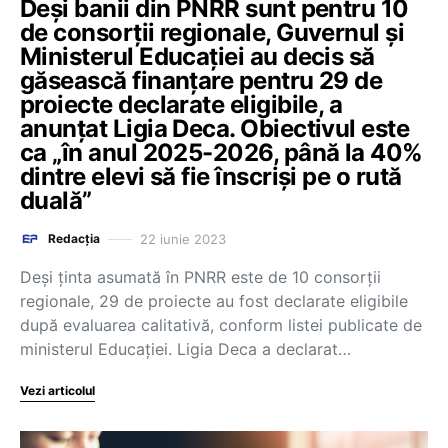
Deși banii din PNRR sunt pentru 10
de consorții regionale, Guvernul și
Ministerul Educației au decis să
găsească finanțare pentru 29 de
proiecte declarate eligibile, a
anunțat Ligia Deca. Obiectivul este
ca „în anul 2025-2026, până la 40%
dintre elevi să fie înscriși pe o rută
duală”
22 iunie 2023
Redacția
Deși ținta asumată în PNRR este de 10 consorții
regionale, 29 de proiecte au fost declarate eligibile
după evaluarea calitativă, conform listei publicate de
ministerul Educației. Ligia Deca a declarat…
Vezi articolul