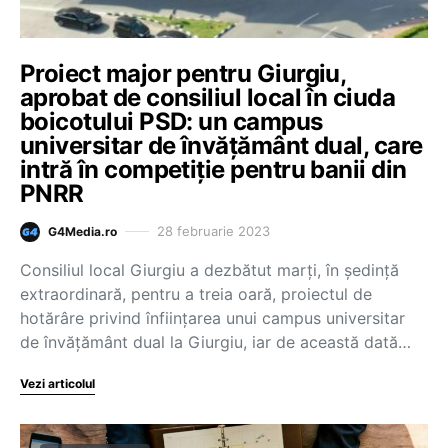
Proiect major pentru Giurgiu,
aprobat de consiliul local în ciuda
boicotului PSD: un campus
universitar de învățământ dual, care
intră în competiție pentru banii din
PNRR
28 februarie 2023
G4Media.ro
Consiliul local Giurgiu a dezbătut marţi, în şedinţă
extraordinară, pentru a treia oară, proiectul de
hotărâre privind înfiinţarea unui campus universitar
de învăţământ dual la Giurgiu, iar de această dată…
Vezi articolul