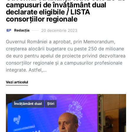
campusuri de învățământ dual
declarate eligibile / LISTA
consorțiilor regionale
20 decembrie 2023
Redacția
Guvernul României a aprobat, prin Memorandum,
creșterea alocării bugetare cu peste 250 de milioane
de euro pentru apelul de proiecte privind dezvoltarea
consorțiilor regionale și a campusurilor profesionale
integrate. Astfel,…
Vezi articolul
Învățământ dual
Știri