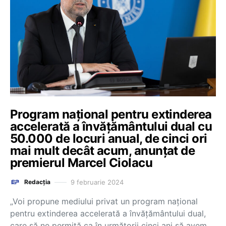
Program național pentru extinderea
accelerată a învățământului dual cu
50.000 de locuri anual, de cinci ori
mai mult decât acum, anunțat de
premierul Marcel Ciolacu
9 februarie 2024
Redacția
„Voi propune mediului privat un program național
pentru extinderea accelerată a învățământului dual,
care să ne permită ca în următorii cinci ani să avem