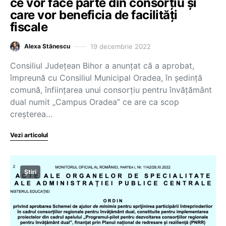
ce vor face parte din consorțiu și
care vor beneficia de facilități
fiscale
19 decembrie 2022
Alexa Stănescu
Consiliul Judeţean Bihor a anunţat că a aprobat,
împreună cu Consiliul Municipal Oradea, în şedinţă
comună, înfiinţarea unui consorţiu pentru învăţământ
dual numit „Campus Oradea” ce are ca scop
creşterea…
Vezi articolul
Știri