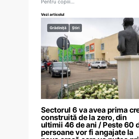
Pentru copiii…
Vezi articolul
Grădiniță
Știri
Sectorul 6 va avea prima cr
construită de la zero, din
ultimii 46 de ani / Peste 60 
persoane vor fi angajate la