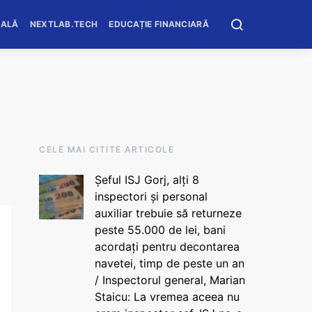
OALĂ
NEXTLAB.TECH
EDUCAȚIE FINANCIARĂ
CELE MAI CITITE ARTICOLE
Șeful ISJ Gorj, alți 8
inspectori și personal
auxiliar trebuie să returneze
peste 55.000 de lei, bani
acordați pentru decontarea
navetei, timp de peste un an
/ Inspectorul general, Marian
Staicu: La vremea aceea nu