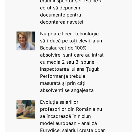
eram inspector șef. ISJ ne-a
cerut să depunem
documente pentru
decontarea navetei
Nu poate liceul tehnologic
să-i ducă pe toți elevii la un
Bacalaureat de 100%
absolvire, sunt care au intrat
cu media 2 sau 3, spune
inspectoarea Iuliana Țugui:
Performanța trebuie
măsurată și prin câți
absolvenți se angajează
Evoluția salariilor
profesorilor din România nu
se încadrează în niciun
model european - analiză
Eurydice: salariul crește doar