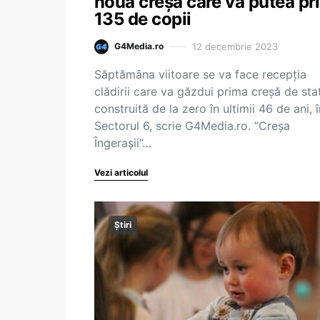
noua creșă care va putea pr
135 de copii
12 decembrie 2023
G4Media.ro
Săptămâna viitoare se va face recepția
clădirii care va găzdui prima creșă de sta
construită de la zero în ultimii 46 de ani, î
Sectorul 6, scrie G4Media.ro. ”Creșa
Îngerașii”…
Vezi articolul
Știri