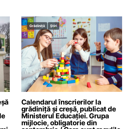
Grădiniță
Știri
eșă
Calendarul înscrierilor la
grădiniță și creșă, publicat de
de
Ministerul Educației. Grupa
mijlocie, obligatorie din