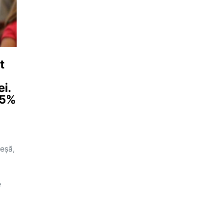
t
ei.
25%
reșă,
e