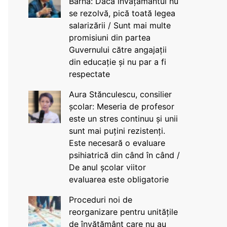
Barna: Dacă învățământul nu
se rezolvă, pică toată legea
salarizării / Sunt mai multe
promisiuni din partea
Guvernului către angajații
din educație și nu par a fi
respectate
Aura Stănculescu, consilier
școlar: Meseria de profesor
este un stres continuu și unii
sunt mai puțini rezistenți.
Este necesară o evaluare
psihiatrică din când în când /
De anul școlar viitor
evaluarea este obligatorie
Proceduri noi de
reorganizare pentru unitățile
de învățământ care nu au