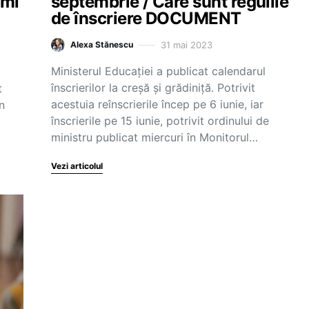
imi
septembrie / Care sunt regulile
de înscriere DOCUMENT
31 mai 2023
Alexa Stănescu
Ministerul Educației a publicat calendarul
înscrierilor la creșă și grădiniță. Potrivit
t
acestuia reînscrierile încep pe 6 iunie, iar
n
înscrierile pe 15 iunie, potrivit ordinului de
ministru publicat miercuri în Monitorul…
Vezi articolul