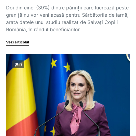
Doi din cinci (39%) dintre părinții care lucrează peste
graniță nu vor veni acasă pentru Sărbătorile de iarnă,
arată datele unui studiu realizat de Salvați Copiii
România, în rândul beneficiarilor…
Vezi articolul
Știri