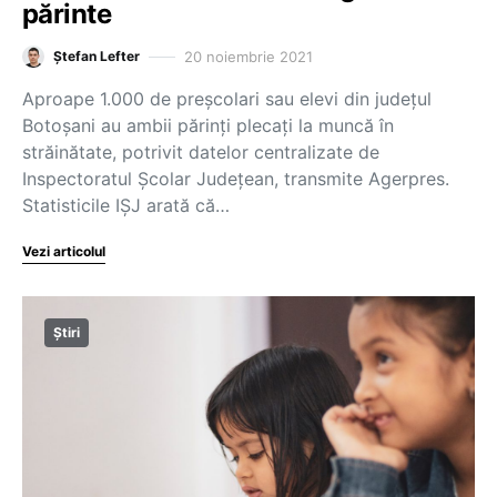
părinte
20 noiembrie 2021
Ștefan Lefter
Aproape 1.000 de preşcolari sau elevi din judeţul
Botoşani au ambii părinţi plecaţi la muncă în
străinătate, potrivit datelor centralizate de
Inspectoratul Şcolar Judeţean, transmite Agerpres.
Statisticile IŞJ arată că…
Vezi articolul
Știri