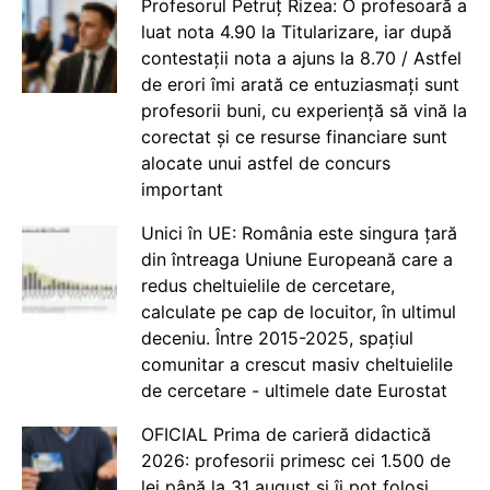
Profesorul Petruț Rizea: O profesoară a
luat nota 4.90 la Titularizare, iar după
contestații nota a ajuns la 8.70 / Astfel
de erori îmi arată ce entuziasmați sunt
profesorii buni, cu experiență să vină la
corectat și ce resurse financiare sunt
alocate unui astfel de concurs
important
Unici în UE: România este singura țară
din întreaga Uniune Europeană care a
redus cheltuielile de cercetare,
calculate pe cap de locuitor, în ultimul
deceniu. Între 2015-2025, spațiul
comunitar a crescut masiv cheltuielile
de cercetare - ultimele date Eurostat
OFICIAL Prima de carieră didactică
2026: profesorii primesc cei 1.500 de
lei până la 31 august și îi pot folosi