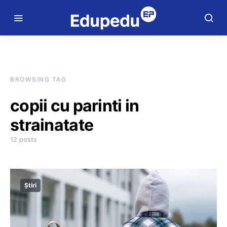
BROWSING TAG
copii cu parinti in
strainatate
12 posts
Știri