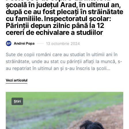
școală în județul Arad, în ultimul an,
după ce au fost plecați în străinătate
cu familiile. Inspectoratul școlar:
Părinții depun zilnic până la 12
cereri de echivalare a studiilor
13 octombrie 2024
Andrei Popa
Sute de copii români care au studiat în ultimii ani în
străinătate, unde au stat cu părinţii aflaţi la muncă, s-
au repatriat în ultimul an şi s-au înscris la şcoli…
Vezi articolul
Știri