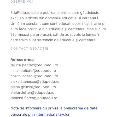
DESPRE NOI
EduPedu.ro este o publicație online care găzduiește
exclusiv articole din domeniul educației și cercetării.
Urmărim constant cum sunt educați copiii noștri, cine și
cum face politicile din educație și cercetare, cine și cum
îi formează pe profesori, cât de adecvate la lumea în
care trăim sunt sistemele de educație și cercetare.
CONTACT REDACȚIE
Adrese e-mail
raluca.pantazi@edupedu.ro
mihai.peticila@edupedu.ro
costin.ionescu@edupedu.ro
alexa.stanescu@edupedu.ro
diana.ghimisi@edupedu.ro
stefan.lefter@edupedu.ro
ramona.florea@edupedu.ro
Notă de informare cu privire la prelucrarea de date
personale prin intermediul site-ului