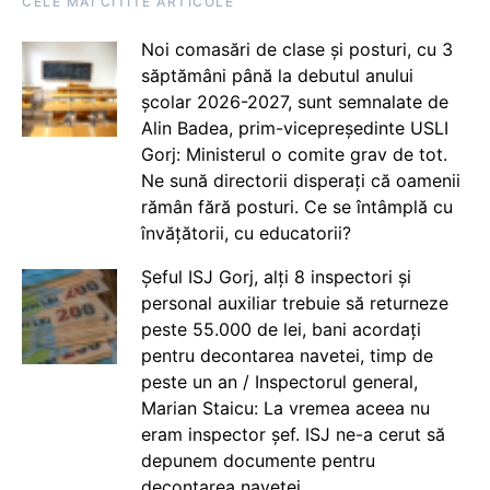
CELE MAI CITITE ARTICOLE
Noi comasări de clase și posturi, cu 3
săptămâni până la debutul anului
școlar 2026-2027, sunt semnalate de
Alin Badea, prim-vicepreședinte USLI
Gorj: Ministerul o comite grav de tot.
Ne sună directorii disperați că oamenii
rămân fără posturi. Ce se întâmplă cu
învățătorii, cu educatorii?
Șeful ISJ Gorj, alți 8 inspectori și
personal auxiliar trebuie să returneze
peste 55.000 de lei, bani acordați
pentru decontarea navetei, timp de
peste un an / Inspectorul general,
Marian Staicu: La vremea aceea nu
eram inspector șef. ISJ ne-a cerut să
depunem documente pentru
decontarea navetei