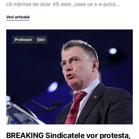
că mărirea de doar 4% este „ceea ce s-a putut…
Vezi articolul
Profesori
Știri
BREAKING Sindicatele vor protesta,