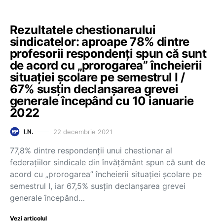
Rezultatele chestionarului
sindicatelor: aproape 78% dintre
profesorii respondenți spun că sunt
de acord cu „prorogarea” încheierii
situației școlare pe semestrul I /
67% susțin declanșarea grevei
generale începând cu 10 ianuarie
2022
22 decembrie 2021
I.N.
77,8% dintre respondenții unui chestionar al
federațiilor sindicale din învățământ spun că sunt de
acord cu „prorogarea” încheierii situației școlare pe
semestrul I, iar 67,5% susțin declanșarea grevei
generale începând…
Vezi articolul