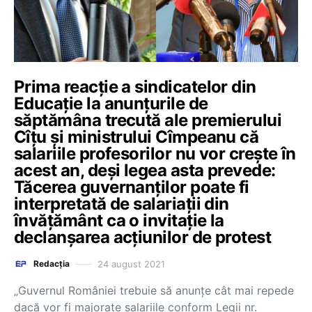
Prima reacție a sindicatelor din
Educație la anunțurile de
săptămâna trecută ale premierului
Cîțu și ministrului Cîmpeanu că
salariile profesorilor nu vor crește în
acest an, deși legea asta prevede:
Tăcerea guvernanților poate fi
interpretată de salariații din
învățământ ca o invitație la
declanșarea acțiunilor de protest
24 august 2021
Redacția
„Guvernul României trebuie să anunțe cât mai repede
dacă vor fi majorate salariile conform Legii nr.