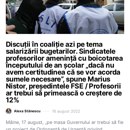
Discuții în coaliție azi pe tema
salarizării bugetarilor. Sindicatele
profesorilor amenință cu boicotarea
începutului de an școlar „dacă nu
avem certitudinea că se vor acorda
sumele necesare”, spune Marius
Nistor, președintele FSE / Profesorii
ar trebui să primească o creștere de
12%
16 august 2022
Alexa Stănescu
Mâine, 17 august, „pe masa Guvernului ar trebui să fie
un proiect de Ordonanță de Urgență privind