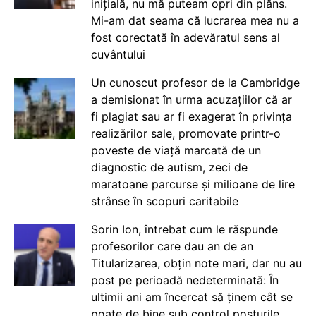
inițială, nu mă puteam opri din plâns.
Mi-am dat seama că lucrarea mea nu a
fost corectată în adevăratul sens al
cuvântului
Un cunoscut profesor de la Cambridge
a demisionat în urma acuzațiilor că ar
fi plagiat sau ar fi exagerat în privința
realizărilor sale, promovate printr-o
poveste de viață marcată de un
diagnostic de autism, zeci de
maratoane parcurse și milioane de lire
strânse în scopuri caritabile
Sorin Ion, întrebat cum le răspunde
profesorilor care dau an de an
Titularizarea, obțin note mari, dar nu au
post pe perioadă nedeterminată: În
ultimii ani am încercat să ținem cât se
poate de bine sub control posturile