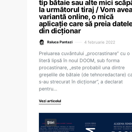
tip bătaie sau alte mici scăpă
la următorul tiraj / Vom ave
variantă online, o mică
aplicație care să preia datel
din dicționar
4 februarie 2022
Raluca Pantazi
Preluarea cuvântului „procrastinare” cu o
literă lipsă în noul DOOM, sub forma
procastinare, „este probabil una dintre
greșelile de bătaie (de tehnoredactare) c
s-au strecurat în dicționar”, a declarat
pentru…
Vezi articolul
Știri