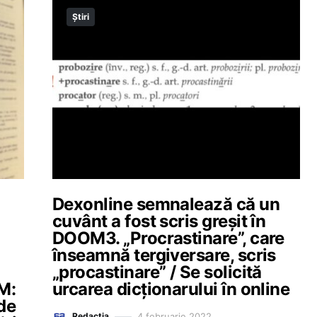
Știri
Dexonline semnalează că un
cuvânt a fost scris greșit în
DOOM3. „Procrastinare”, care
înseamnă tergiversare, scris
„procastinare” / Se solicită
M:
urcarea dicționarului în online
de
4 februarie 2022
Redacția