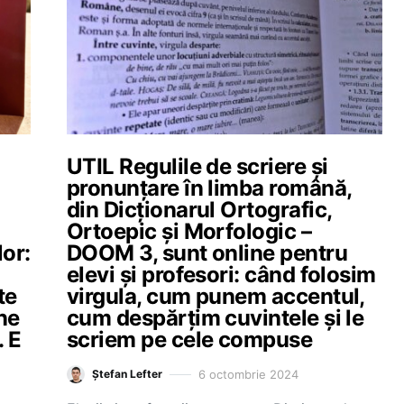
UTIL Regulile de scriere și
pronunțare în limba română,
din Dicționarul Ortografic,
Ortoepic și Morfologic –
lor:
DOOM 3, sunt online pentru
elevi și profesori: când folosim
te
virgula, cum punem accentul,
ne
cum despărțim cuvintele și le
 E
scriem pe cele compuse
6 octombrie 2024
Ștefan Lefter