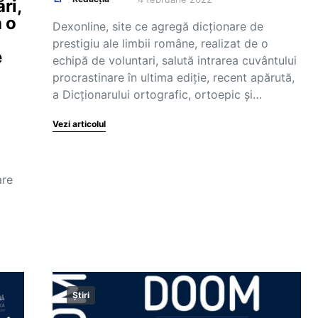
ri,
a o
Dexonline, site ce agregă dicționare de
prestigiu ale limbii române, realizat de o
e
echipă de voluntari, salută intrarea cuvântului
procrastinare în ultima ediție, recent apărută,
a Dicționarului ortografic, ortoepic și…
Vezi articolul
are
Știri