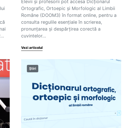
Elevii și profesorii pot accesa Dicționarul
lui
Ortografic, Ortoepic și Morfologic al Limbii
Române (DOOM3) în format online, pentru a
 că
consulta regulile esențiale în scrierea,
mai
pronunțarea și despărțirea corectă a
r…
cuvintelor…
Vezi articolul
Știri