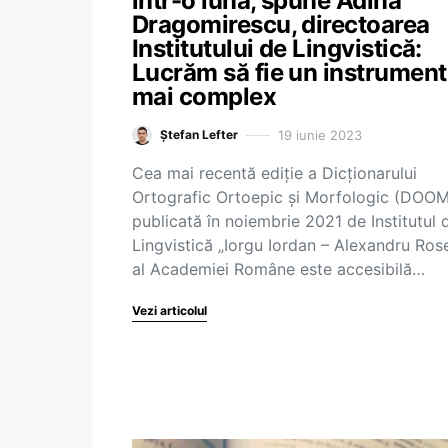
într-o lună, spune Adina
Dragomirescu, directoarea
Institutului de Lingvistică:
Lucrăm să fie un instrument
mai complex
19 iunie 2023
Ștefan Lefter
Cea mai recentă ediție a Dicționarului
Ortografic Ortoepic și Morfologic (DOOM
publicată în noiembrie 2021 de Institutul 
Lingvistică „Iorgu Iordan – Alexandru Rose
al Academiei Române este accesibilă…
Vezi articolul