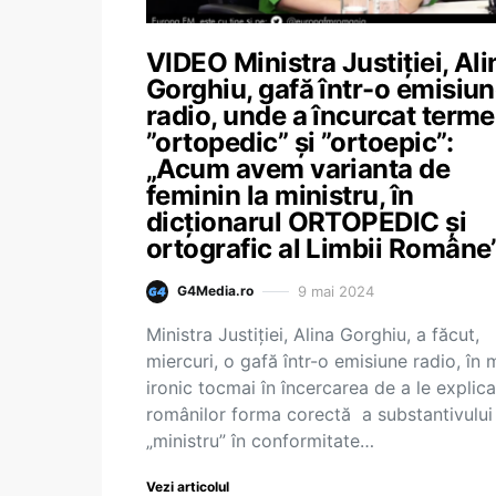
VIDEO Ministra Justiției, Ali
Gorghiu, gafă într-o emisiu
radio, unde a încurcat terme
”ortopedic” și ”ortoepic”:
„Acum avem varianta de
feminin la ministru, în
dicționarul ORTOPEDIC și
ortografic al Limbii Române
9 mai 2024
G4Media.ro
Ministra Justiției, Alina Gorghiu, a făcut,
miercuri, o gafă într-o emisiune radio, în
ironic tocmai în încercarea de a le explica
românilor forma corectă a substantivului
„ministru” în conformitate…
Vezi articolul