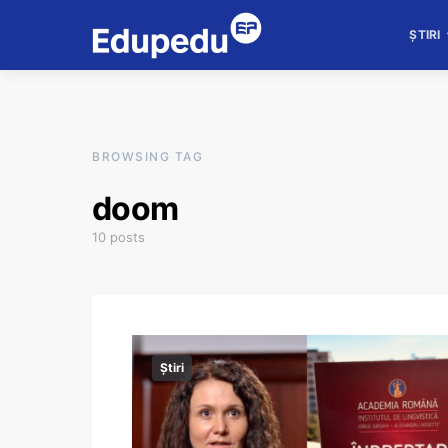
ȘTIRI
BROWSING TAG
doom
10 posts
Știri