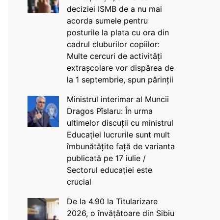
deciziei ISMB de a nu mai
acorda sumele pentru
posturile la plata cu ora din
cadrul cluburilor copiilor:
Multe cercuri de activități
extrașcolare vor dispărea de
la 1 septembrie, spun părinții
Ministrul interimar al Muncii
Dragos Pîslaru: În urma
ultimelor discuții cu ministrul
Educației lucrurile sunt mult
îmbunătățite față de varianta
publicată pe 17 iulie /
Sectorul educației este
crucial
De la 4.90 la Titularizare
2026, o învățătoare din Sibiu