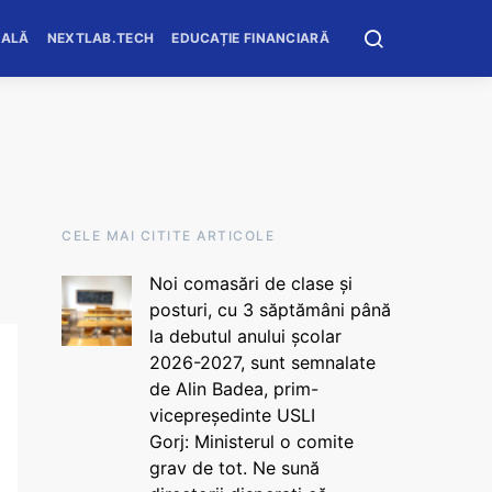
OALĂ
NEXTLAB.TECH
EDUCAȚIE FINANCIARĂ
CELE MAI CITITE ARTICOLE
Noi comasări de clase și
posturi, cu 3 săptămâni până
la debutul anului școlar
2026-2027, sunt semnalate
de Alin Badea, prim-
vicepreședinte USLI
Gorj: Ministerul o comite
grav de tot. Ne sună