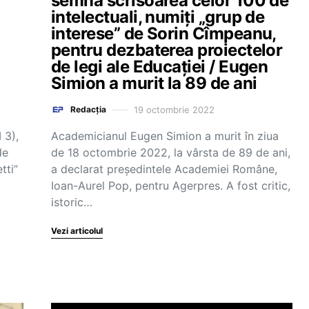
semna scrisoarea celor 100 de
intelectuali, numiți „grup de
interese” de Sorin Cîmpeanu,
pentru dezbaterea proiectelor
de legi ale Educației / Eugen
Simion a murit la 89 de ani
19 octombrie 2022
Redacția
 3),
Academicianul Eugen Simion a murit în ziua
de
de 18 octombrie 2022, la vârsta de 89 de ani,
tti”
a declarat președintele Academiei Române,
Ioan-Aurel Pop, pentru Agerpres. A fost critic,
istoric…
Vezi articolul