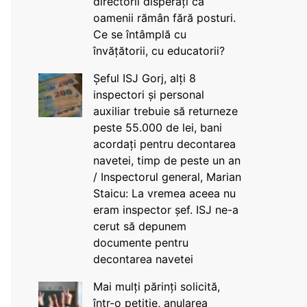
directorii disperați că
oamenii rămân fără posturi.
Ce se întâmplă cu
învățătorii, cu educatorii?
Șeful ISJ Gorj, alți 8
inspectori și personal
auxiliar trebuie să returneze
peste 55.000 de lei, bani
acordați pentru decontarea
navetei, timp de peste un an
/ Inspectorul general, Marian
Staicu: La vremea aceea nu
eram inspector șef. ISJ ne-a
cerut să depunem
documente pentru
decontarea navetei
Mai mulți părinți solicită,
într-o petiție, anularea