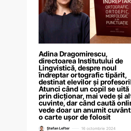
Adina Dragomirescu,
directoarea Institutului de
Lingvistică, despre noul
îndreptar ortografic tipărit,
destinat elevilor și profesori
Atunci când un copil se uită
prin dicționar, mai vede și al
cuvinte, dar când caută onli
vede doar un anumit cuvânt.
o carte ușor de folosit
16 octombrie 2024
Ștefan Lefter