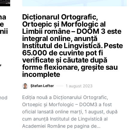
na
Dicționarul Ortografic,
ne
Ortoepic și Morfologic al
nii
Limbii române – DOOM 3 este
integral online, anunță
Institutul de Lingvistică. Peste
65.000 de cuvinte pot fi
verificate și căutate după
”
forme flexionare, greșite sau
incomplete
1 august 2023
Ștefan Lefter
Ediția nouă a Dicționarului Ortografic,
 mod
Ortoepic și Morfologic – DOOM3 a fost
oficial lansată online marți, 1 august, după
cum anunță Institutul de Lingvistică al
Academiei Române pe pagina de…