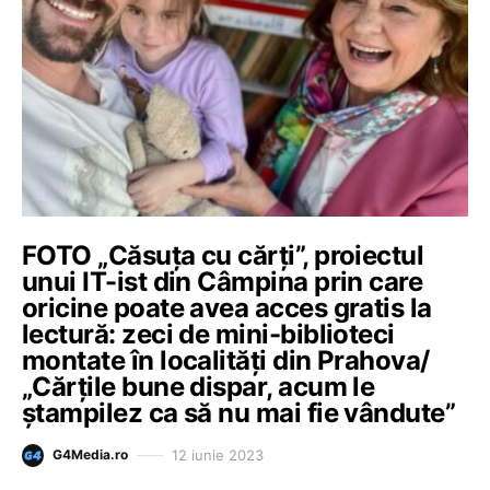
FOTO „Căsuţa cu cărţi”, proiectul
unui IT-ist din Câmpina prin care
oricine poate avea acces gratis la
lectură: zeci de mini-biblioteci
montate în localități din Prahova/
„Cărţile bune dispar, acum le
ştampilez ca să nu mai fie vândute”
12 iunie 2023
G4Media.ro