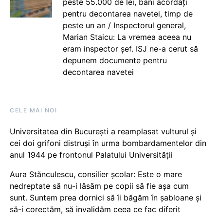
peste 55.000 de lei, bani acordați
pentru decontarea navetei, timp de
peste un an / Inspectorul general,
Marian Staicu: La vremea aceea nu
eram inspector șef. ISJ ne-a cerut să
depunem documente pentru
decontarea navetei
CELE MAI NOI
Universitatea din București a reamplasat vulturul și
cei doi grifoni distruși în urma bombardamentelor din
anul 1944 pe frontonul Palatului Universității
Aura Stănculescu, consilier școlar: Este o mare
nedreptate să nu-i lăsăm pe copii să fie așa cum
sunt. Suntem prea dornici să îi băgăm în șabloane și
să-i corectăm, să invalidăm ceea ce fac diferit