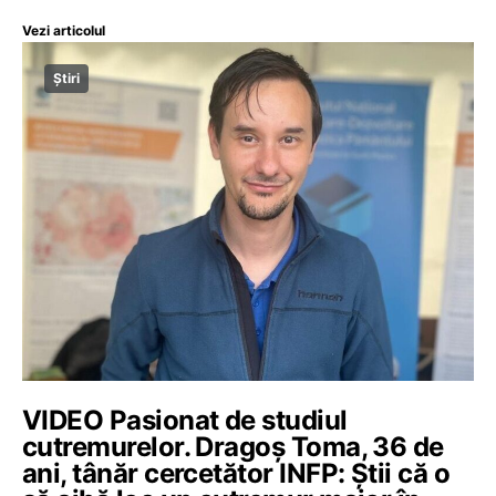
Vezi articolul
Știri
VIDEO Pasionat de studiul
cutremurelor. Dragoș Toma, 36 de
ani, tânăr cercetător INFP: Știi că o