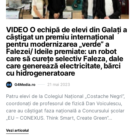
VIDEO O echipă de elevi din Galați a
câștigat un premiu internațional
pentru modernizarea „verde” a
Falezei/ Ideile premiate: un robot
care să cureţe selectiv Faleza, dale
care generează electricitate, bărci
cu hidrogeneratoare
21 mai 2023
G4Media.ro
Patru elevi de la Colegiul Naţional „Costache Negri”,
coordonaţi de profesorul de fizică Dan Voiculescu,
care au câştigat faza naţională a Concursului şcolar
„EU – CONEXUS. Think Smart, Create Green”…
Vezi articolul