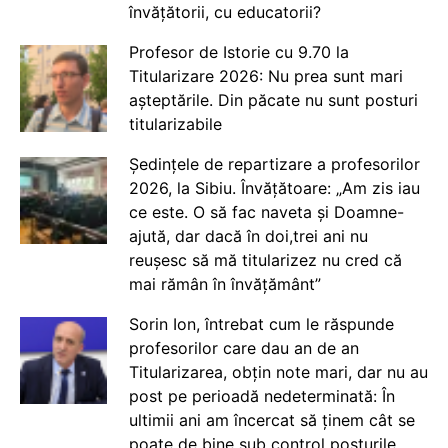
învățătorii, cu educatorii?
Profesor de Istorie cu 9.70 la
Titularizare 2026: Nu prea sunt mari
așteptările. Din păcate nu sunt posturi
titularizabile
Ședințele de repartizare a profesorilor
2026, la Sibiu. Învățătoare: „Am zis iau
ce este. O să fac naveta și Doamne-
ajută, dar dacă în doi,trei ani nu
reușesc să mă titularizez nu cred că
mai rămân în învățământ”
Sorin Ion, întrebat cum le răspunde
profesorilor care dau an de an
Titularizarea, obțin note mari, dar nu au
post pe perioadă nedeterminată: În
ultimii ani am încercat să ținem cât se
poate de bine sub control posturile