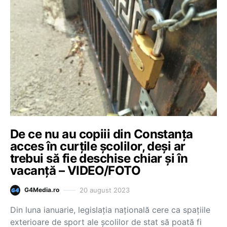
De ce nu au copiii din Constanța
acces în curțile școlilor, deși ar
trebui să fie deschise chiar și în
vacanță – VIDEO/FOTO
20 august 2023
G4Media.ro
Din luna ianuarie, legislația națională cere ca spațiile
exterioare de sport ale școlilor de stat să poată fi