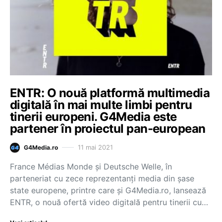
ENTR: O nouă platformă multimedia
digitală în mai multe limbi pentru
tinerii europeni. G4Media este
partener în proiectul pan-european
11 mai 2021
G4Media.ro
France Médias Monde și Deutsche Welle, în
parteneriat cu zece reprezentanți media din șase
state europene, printre care și G4Media.ro, lansează
ENTR, o nouă ofertă video digitală pentru tinerii cu…