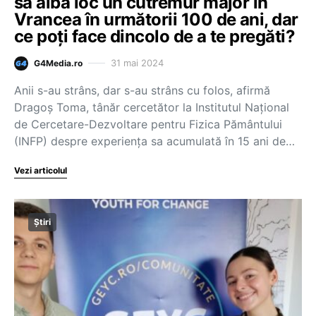
să aibă loc un cutremur major în
Vrancea în următorii 100 de ani, dar
ce poți face dincolo de a te pregăti?
31 mai 2024
G4Media.ro
Anii s-au strâns, dar s-au strâns cu folos, afirmă
Dragoș Toma, tânăr cercetător la Institutul Național
de Cercetare-Dezvoltare pentru Fizica Pământului
(INFP) despre experiența sa acumulată în 15 ani de…
Vezi articolul
Știri