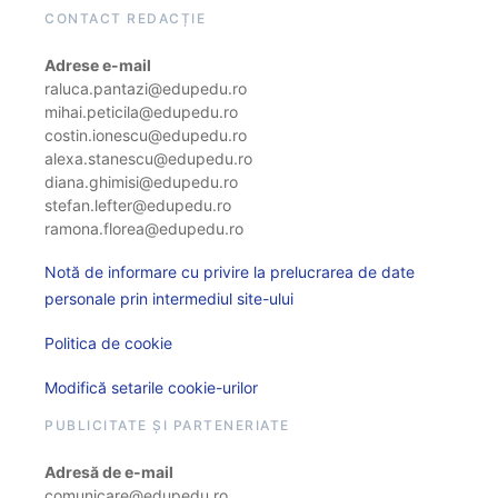
CONTACT REDACȚIE
Adrese e-mail
raluca.pantazi@edupedu.ro
mihai.peticila@edupedu.ro
costin.ionescu@edupedu.ro
alexa.stanescu@edupedu.ro
diana.ghimisi@edupedu.ro
stefan.lefter@edupedu.ro
ramona.florea@edupedu.ro
Notă de informare cu privire la prelucrarea de date
personale prin intermediul site-ului
Politica de cookie
Modifică setarile cookie-urilor
PUBLICITATE ȘI PARTENERIATE
Adresă de e-mail
comunicare@edupedu.ro