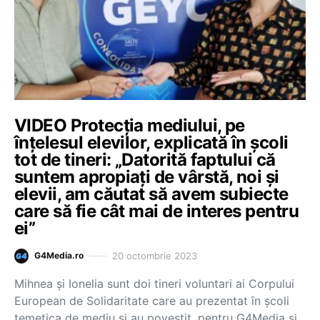
VIDEO Protecția mediului, pe
înțelesul elevilor, explicată în școli
tot de tineri: „Datorită faptului că
suntem apropiați de vârstă, noi și
elevii, am căutat să avem subiecte
care să fie cât mai de interes pentru
ei”
20 octombrie 2023
G4Media.ro
Mihnea și Ionelia sunt doi tineri voluntari ai Corpului
European de Solidaritate care au prezentat în școli
temetica de mediu și au povestit, pentru G4Media și