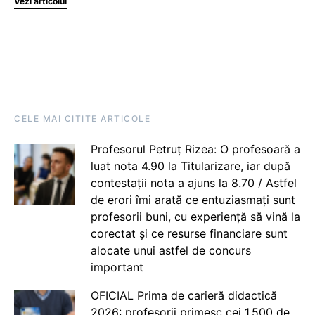
Vezi articolul
CELE MAI CITITE ARTICOLE
Profesorul Petruț Rizea: O profesoară a
luat nota 4.90 la Titularizare, iar după
contestații nota a ajuns la 8.70 / Astfel
de erori îmi arată ce entuziasmați sunt
profesorii buni, cu experiență să vină la
corectat și ce resurse financiare sunt
alocate unui astfel de concurs
important
OFICIAL Prima de carieră didactică
2026: profesorii primesc cei 1.500 de