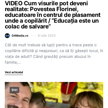
VIDEO Cum visurile pot deveni
realitate: Povestea Florinei,
educatoare în centrul de plasament
unde a copilărit / “Educația este un
colac de salvare”
6 iulie 2023
G4Media.ro
Cât de mult trebuie să lupți pentru a trece peste o
copilărie dificilă și neajunsuri, ca să îți găsești locul, în
viața de adult? Când greutăți precum abuzul în
familie,…
Vezi articolul
Știri