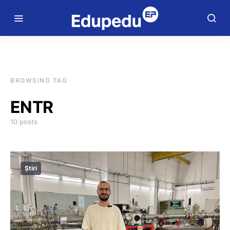
BROWSING TAG
ENTR
10 posts
Știri