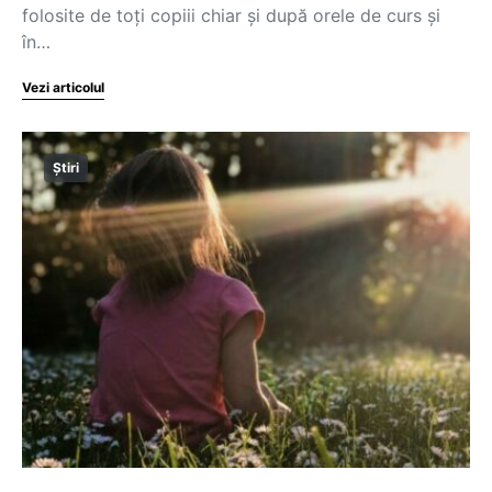
folosite de toți copiii chiar și după orele de curs și
în…
Vezi articolul
Știri