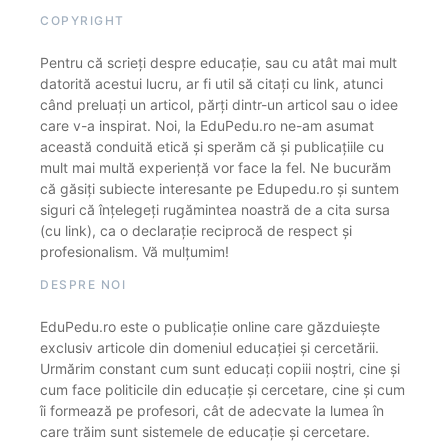
COPYRIGHT
Pentru că scrieți despre educație, sau cu atât mai mult
datorită acestui lucru, ar fi util să citați cu link, atunci
când preluați un articol, părți dintr-un articol sau o idee
care v-a inspirat. Noi, la EduPedu.ro ne-am asumat
această conduită etică și sperăm că și publicațiile cu
mult mai multă experiență vor face la fel. Ne bucurăm
că găsiți subiecte interesante pe Edupedu.ro și suntem
siguri că înțelegeți rugămintea noastră de a cita sursa
(cu link), ca o declarație reciprocă de respect și
profesionalism. Vă mulțumim!
DESPRE NOI
EduPedu.ro este o publicație online care găzduiește
exclusiv articole din domeniul educației și cercetării.
Urmărim constant cum sunt educați copiii noștri, cine și
cum face politicile din educație și cercetare, cine și cum
îi formează pe profesori, cât de adecvate la lumea în
care trăim sunt sistemele de educație și cercetare.