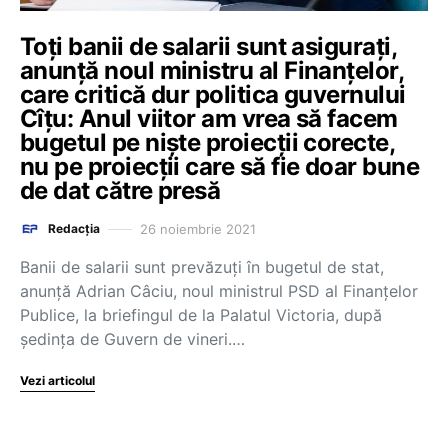
Toți banii de salarii sunt asigurați,
anunță noul ministru al Finanțelor,
care critică dur politica guvernului
Cîțu: Anul viitor am vrea să facem
bugetul pe niște proiecții corecte,
nu pe proiecții care să fie doar bune
de dat către presă
26 noiembrie 2021
Redacția
Banii de salarii sunt prevăzuți în bugetul de stat,
anunță Adrian Câciu, noul ministrul PSD al Finanțelor
Publice, la briefingul de la Palatul Victoria, după
ședința de Guvern de vineri.…
Vezi articolul