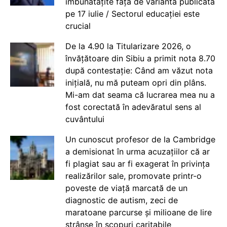
îmbunătățite față de varianta publicată
pe 17 iulie / Sectorul educației este
crucial
De la 4.90 la Titularizare 2026, o
învățătoare din Sibiu a primit nota 8.70
după contestație: Când am văzut nota
inițială, nu mă puteam opri din plâns.
Mi-am dat seama că lucrarea mea nu a
fost corectată în adevăratul sens al
cuvântului
Un cunoscut profesor de la Cambridge
a demisionat în urma acuzațiilor că ar
fi plagiat sau ar fi exagerat în privința
realizărilor sale, promovate printr-o
poveste de viață marcată de un
diagnostic de autism, zeci de
maratoane parcurse și milioane de lire
strânse în scopuri caritabile