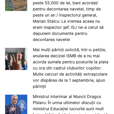
peste 55.000 de lei, bani acordați
pentru decontarea navetei, timp de
peste un an / Inspectorul general,
Marian Staicu: La vremea aceea nu
eram inspector șef. ISJ ne-a cerut să
depunem documente pentru
decontarea navetei
Mai mulți părinți solicită, într-o petiție,
anularea deciziei ISMB de a nu mai
acorda sumele pentru posturile la plata
cu ora din cadrul cluburilor copiilor:
Multe cercuri de activități extrașcolare
vor dispărea de la 1 septembrie, spun
părinții
Ministrul interimar al Muncii Dragos
Pîslaru: În urma ultimelor discuții cu
ministrul Educației lucrurile sunt mult