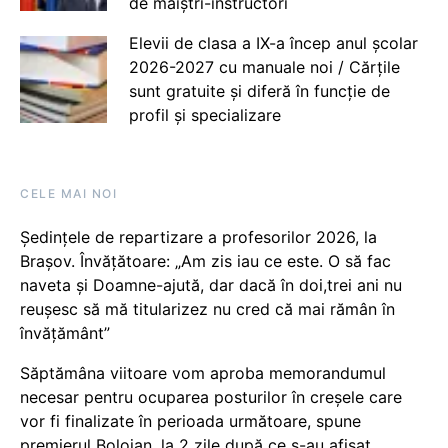
de maiștri-instructori
Elevii de clasa a IX-a încep anul școlar
2026-2027 cu manuale noi / Cărțile
sunt gratuite și diferă în funcție de
profil și specializare
CELE MAI NOI
Ședințele de repartizare a profesorilor 2026, la
Brașov. Învățătoare: „Am zis iau ce este. O să fac
naveta și Doamne-ajută, dar dacă în doi,trei ani nu
reușesc să mă titularizez nu cred că mai rămân în
învățământ”
Săptămâna viitoare vom aproba memorandumul
necesar pentru ocuparea posturilor în creșele care
vor fi finalizate în perioada următoare, spune
premierul Bolojan, la 2 zile după ce s-au afișat