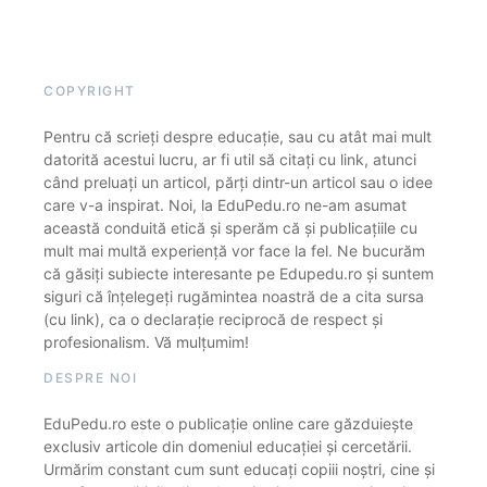
COPYRIGHT
Pentru că scrieți despre educație, sau cu atât mai mult
datorită acestui lucru, ar fi util să citați cu link, atunci
când preluați un articol, părți dintr-un articol sau o idee
care v-a inspirat. Noi, la EduPedu.ro ne-am asumat
această conduită etică și sperăm că și publicațiile cu
mult mai multă experiență vor face la fel. Ne bucurăm
că găsiți subiecte interesante pe Edupedu.ro și suntem
siguri că înțelegeți rugămintea noastră de a cita sursa
(cu link), ca o declarație reciprocă de respect și
profesionalism. Vă mulțumim!
DESPRE NOI
EduPedu.ro este o publicație online care găzduiește
exclusiv articole din domeniul educației și cercetării.
Urmărim constant cum sunt educați copiii noștri, cine și