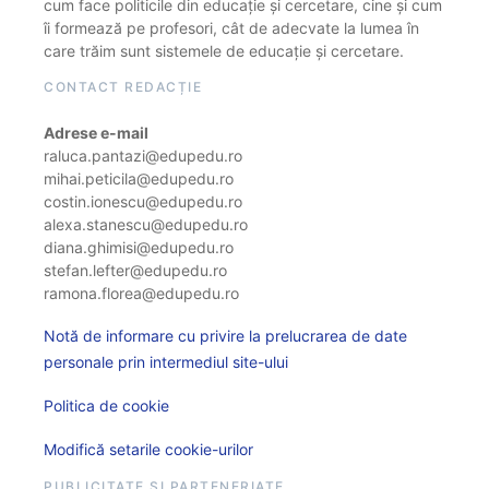
cum face politicile din educație și cercetare, cine și cum
îi formează pe profesori, cât de adecvate la lumea în
care trăim sunt sistemele de educație și cercetare.
CONTACT REDACȚIE
Adrese e-mail
raluca.pantazi@edupedu.ro
mihai.peticila@edupedu.ro
costin.ionescu@edupedu.ro
alexa.stanescu@edupedu.ro
diana.ghimisi@edupedu.ro
stefan.lefter@edupedu.ro
ramona.florea@edupedu.ro
Notă de informare cu privire la prelucrarea de date
personale prin intermediul site-ului
Politica de cookie
Modifică setarile cookie-urilor
PUBLICITATE ȘI PARTENERIATE