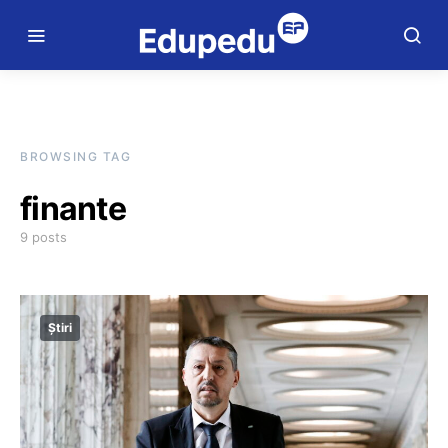
BROWSING TAG
finante
9 posts
Știri