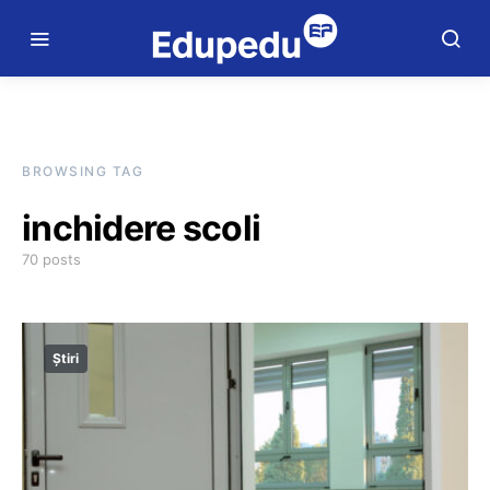
BROWSING TAG
inchidere scoli
70 posts
Știri