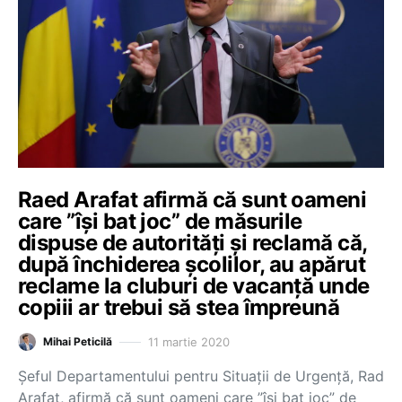
Raed Arafat afirmă că sunt oameni
care ”îşi bat joc” de măsurile
dispuse de autorităţi şi reclamă că,
după închiderea şcolilor, au apărut
reclame la cluburi de vacanţă unde
copiii ar trebui să stea împreună
11 martie 2020
Mihai Peticilă
Șeful Departamentului pentru Situaţii de Urgenţă, Rad
Arafat, afirmă că sunt oameni care ”îşi bat joc” de