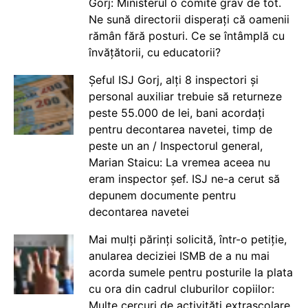
Gorj: Ministerul o comite grav de tot.
Ne sună directorii disperați că oamenii
rămân fără posturi. Ce se întâmplă cu
învățătorii, cu educatorii?
Șeful ISJ Gorj, alți 8 inspectori și
personal auxiliar trebuie să returneze
peste 55.000 de lei, bani acordați
pentru decontarea navetei, timp de
peste un an / Inspectorul general,
Marian Staicu: La vremea aceea nu
eram inspector șef. ISJ ne-a cerut să
depunem documente pentru
decontarea navetei
Mai mulți părinți solicită, într-o petiție,
anularea deciziei ISMB de a nu mai
acorda sumele pentru posturile la plata
cu ora din cadrul cluburilor copiilor:
Multe cercuri de activități extrașcolare