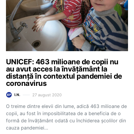
UNICEF: 463 milioane de copii nu
au avut acces la învăţământ la
distanţă în contextul pandemiei de
coronavirus
27 august 2020
I.N.
O treime dintre elevii din lume, adică 463 milioane de
copii, au fost în imposibilitatea de a beneficia de o
formă de învăţământ odată cu închiderea școlilor din
cauza pandemiei…