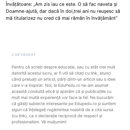
Învățătoare: „Am zis iau ce este. O să fac naveta și
Doamne-ajută, dar dacă în doi,trei ani nu reușesc să
mă titularizez nu cred că mai rămân în învățământ”
COPYRIGHT
Pentru că scrieți despre educație, sau cu atât mai mult
datorită acestui lucru, ar fi util să citați cu link, atunci
când preluați un articol, părți dintr-un articol sau o idee
care v-a inspirat. Noi, la EduPedu.ro ne-am asumat
această conduită etică și sperăm că și publicațiile cu
mult mai multă experiență vor face la fel. Ne bucurăm
că găsiți subiecte interesante pe Edupedu.ro și suntem
siguri că înțelegeți rugămintea noastră de a cita sursa
(cu link), ca o declarație reciprocă de respect și
profesionalism. Vă mulțumim!