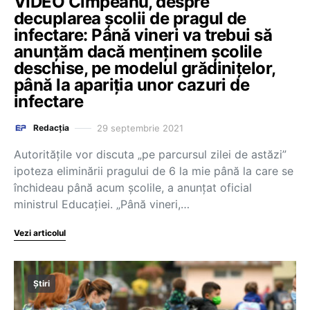
VIDEO Cîmpeanu, despre
decuplarea școlii de pragul de
infectare: Până vineri va trebui să
anunțăm dacă menținem școlile
deschise, pe modelul grădinițelor,
până la apariția unor cazuri de
infectare
29 septembrie 2021
Redacția
Autoritățile vor discuta „pe parcursul zilei de astăzi”
ipoteza eliminării pragului de 6 la mie până la care se
închideau până acum școlile, a anunțat oficial
ministrul Educației. „Până vineri,…
Vezi articolul
Știri