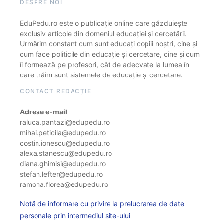
DESPRE NOI
EduPedu.ro este o publicație online care găzduiește
exclusiv articole din domeniul educației și cercetării.
Urmărim constant cum sunt educați copiii noștri, cine și
cum face politicile din educație și cercetare, cine și cum
îi formează pe profesori, cât de adecvate la lumea în
care trăim sunt sistemele de educație și cercetare.
CONTACT REDACȚIE
Adrese e-mail
raluca.pantazi@edupedu.ro
mihai.peticila@edupedu.ro
costin.ionescu@edupedu.ro
alexa.stanescu@edupedu.ro
diana.ghimisi@edupedu.ro
stefan.lefter@edupedu.ro
ramona.florea@edupedu.ro
Notă de informare cu privire la prelucrarea de date
personale prin intermediul site-ului