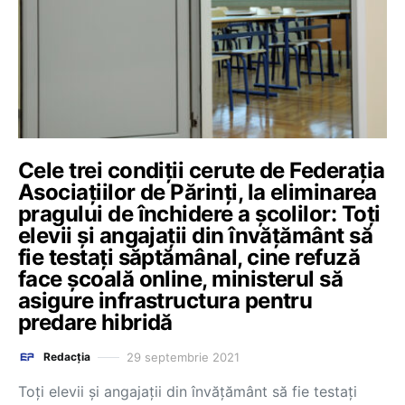
Cele trei condiții cerute de Federația
Asociațiilor de Părinți, la eliminarea
pragului de închidere a școlilor: Toți
elevii și angajații din învățământ să
fie testați săptămânal, cine refuză
face școală online, ministerul să
asigure infrastructura pentru
predare hibridă
29 septembrie 2021
Redacția
Toți elevii și angajații din învățământ să fie testați