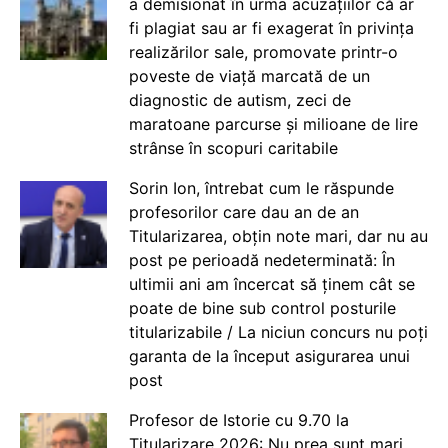
a demisionat în urma acuzațiilor că ar
fi plagiat sau ar fi exagerat în privința
realizărilor sale, promovate printr-o
poveste de viață marcată de un
diagnostic de autism, zeci de
maratoane parcurse și milioane de lire
strânse în scopuri caritabile
Sorin Ion, întrebat cum le răspunde
profesorilor care dau an de an
Titularizarea, obțin note mari, dar nu au
post pe perioadă nedeterminată: În
ultimii ani am încercat să ținem cât se
poate de bine sub control posturile
titularizabile / La niciun concurs nu poți
garanta de la început asigurarea unui
post
Profesor de Istorie cu 9.70 la
Titularizare 2026: Nu prea sunt mari