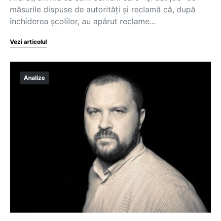
măsurile dispuse de autorităţi şi reclamă că, după
închiderea şcolilor, au apărut reclame…
Vezi articolul
Analize