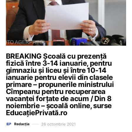
BREAKING Școală cu prezență
fizică între 3-14 ianuarie, pentru
gimnaziu și liceu și între 10-14
ianuarie pentru elevii din clasele
primare – propunerile ministrului
Cîmpeanu pentru recuperarea
vacanței forțate de acum / Din 8
noiembrie – școală online, surse
EducațiePrivată.ro
26 octombrie 2021
Redacția