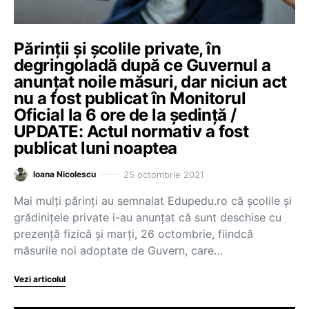
Părinții și școlile private, în
degringoladă după ce Guvernul a
anunțat noile măsuri, dar niciun act
nu a fost publicat în Monitorul
Oficial la 6 ore de la ședință /
UPDATE: Actul normativ a fost
publicat luni noaptea
25 octombrie 2021
Ioana Nicolescu
Mai mulți părinți au semnalat Edupedu.ro că școlile și
grădinițele private i-au anunțat că sunt deschise cu
prezență fizică și marți, 26 octombrie, fiindcă
măsurile noi adoptate de Guvern, care…
Vezi articolul