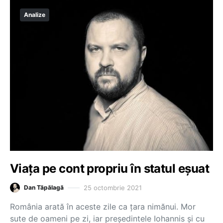
Analize
Viața pe cont propriu în statul eșuat
25 octombrie 2021
Dan Tăpălagă
România arată în aceste zile ca țara nimănui. Mor
sute de oameni pe zi, iar președintele Iohannis și cu