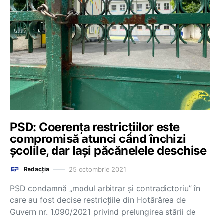
PSD: Coerenţa restricţiilor este
compromisă atunci când închizi
şcolile, dar laşi păcănelele deschise
25 octombrie 2021
Redacția
PSD condamnă „modul arbitrar şi contradictoriu” în
care au fost decise restricţiile din Hotărârea de
Guvern nr. 1.090/2021 privind prelungirea stării de