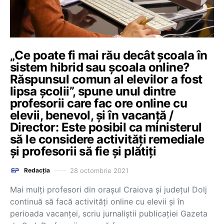
„Ce poate fi mai rău decât şcoala în
sistem hibrid sau şcoala online?
Răspunsul comun al elevilor a fost
lipsa şcolii”, spune unul dintre
profesorii care fac ore online cu
elevii, benevol, și în vacanță /
Director: Este posibil ca ministerul
să le considere activităţi remediale
şi profesorii să fie şi plătiţi
28 octombrie 2021
Redacția
Mai mulți profesori din orașul Craiova şi judeţul Dolj
continuă să facă activităţi online cu elevii şi în
perioada vacanţei, scriu jurnaliștii publicației Gazeta