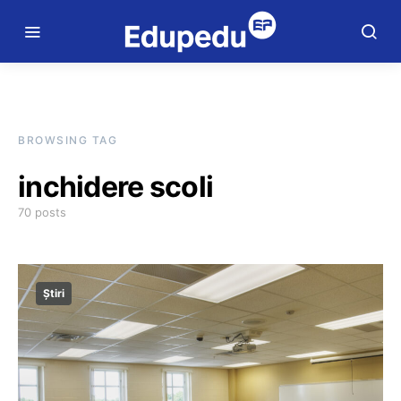
BROWSING TAG
inchidere scoli
70 posts
Știri