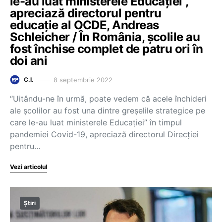
le-au luat ministerele Educației”,
apreciază directorul pentru
educație al OCDE, Andreas
Schleicher / În România, școlile au
fost închise complet de patru ori în
doi ani
8 septembrie 2022
C.I.
“Uitându-ne în urmă, poate vedem că acele închideri
ale școlilor au fost una dintre greșelile strategice pe
care le-au luat ministerele Educației” în timpul
pandemiei Covid-19, apreciază directorul Direcției
pentru…
Vezi articolul
Știri