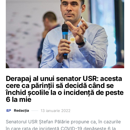
Derapaj al unui senator USR: acesta
cere ca părinții să decidă când se
închid școlile la o incidență de peste
6 la mie
13 ianuarie 2022
Redacția
Senatorul USR Ştefan Pălărie propune ca, în cazurile
în care rata de incidenţă COVID-19 depăşeşte 6 la