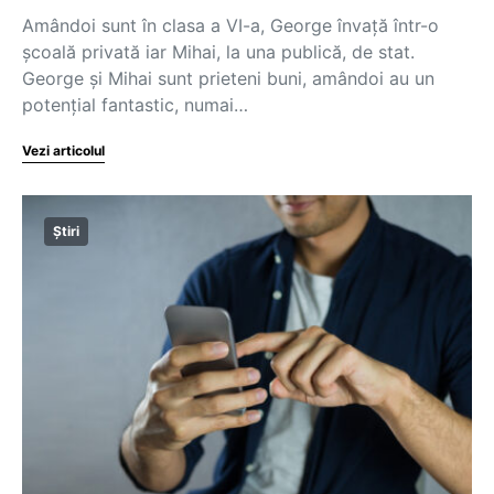
Amândoi sunt în clasa a VI-a, George învață într-o
școală privată iar Mihai, la una publică, de stat.
George și Mihai sunt prieteni buni, amândoi au un
potențial fantastic, numai…
Vezi articolul
Știri