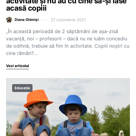
activitate și nu au cu cine să-și lase
acasă copiii
27 octombrie 2021
Diana Ghimiși
„În această perioadă de 2 săptămâni de aşa-zisă
vacanță, noi – profesorii – dacă nu ne luăm concediu
de odihnă, trebuie să fim în activitate. Copiii noştri cu
cine rămân?…
Vezi articolul
Educație