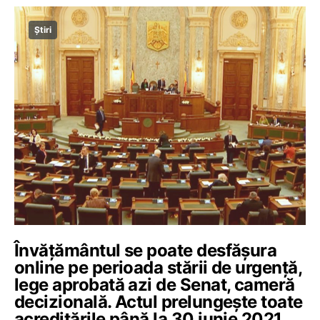
Știri
Învăţământul se poate desfăşura
online pe perioada stării de urgenţă,
lege aprobată azi de Senat, cameră
decizională. Actul prelungește toate
acreditările până la 30 iunie 2021