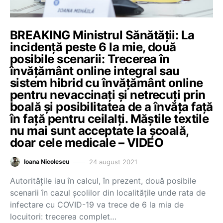
BREAKING Ministrul Sănătății: La
incidență peste 6 la mie, două
posibile scenarii: Trecerea în
învățământ online integral sau
sistem hibrid cu învățământ online
pentru nevaccinați și netrecuți prin
boală și posibilitatea de a învăța față
în față pentru ceilalți. Măștile textile
nu mai sunt acceptate la școală,
doar cele medicale – VIDEO
24 august 2021
Ioana Nicolescu
Autoritățile iau în calcul, în prezent, două posibile
scenarii în cazul școlilor din localitățile unde rata de
infectare cu COVID-19 va trece de 6 la mia de
locuitori: trecerea complet…