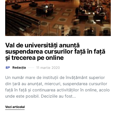
Val de universități anunță
suspendarea cursurilor față în față
și trecerea pe online
11 martie 2020
Redacția
Un număr mare de instituții de învățământ superior
din țară au anunțat, miercuri, suspendarea cursurilor
față în față și continuarea activităților în online, acolo
unde este posibil. Deciziile au fost…
Vezi articolul