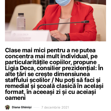
Clase mai mici pentru a ne putea
concentra mai mult individual, pe
particularitățile copiilor, propune
Ligia Deca, consilier prezidențial: În
alte țări se crește dimensiunea
staffului școlilor / Nu poți să faci și
remedial și școală clasică în același
format, în aceeași zi și cu aceiași
oameni
7 decembrie 2021
Diana Ghimiși