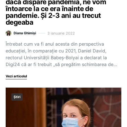
dacă dispare pandemia, ne vom
întoarce la ce era înainte de
pandemie. Și 2-3 ani au trecut
degeaba
3 ianuarie 2022
Diana Ghimiși
Întrebat cum va fi anul acesta din perspectiva
educației, în comparație cu 2021, Daniel David,
rectorul Universității Babeș-Bolyai a declarat la
Digi24 că ar fi trebuit „să pregătim schimbarea de…
Vezi articolul
Știri