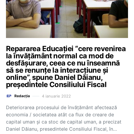
Repararea Educației “cere revenirea
la învățământ normal ca mod de
desfășurare, ceea ce nu înseamnă
să se renunțe la interacțiune și
online”, spune Daniel Dăianu,
președintele Consiliului Fiscal
4 ianuarie 2022
Redacția
Deteriorarea procesului de învăţământ afectează
economia / societatea atât ca flux de creare de
capital uman şi ca stoc de capital uman, a precizat
Daniel Dăianu, presedintele Consiliului Fiscal, în…