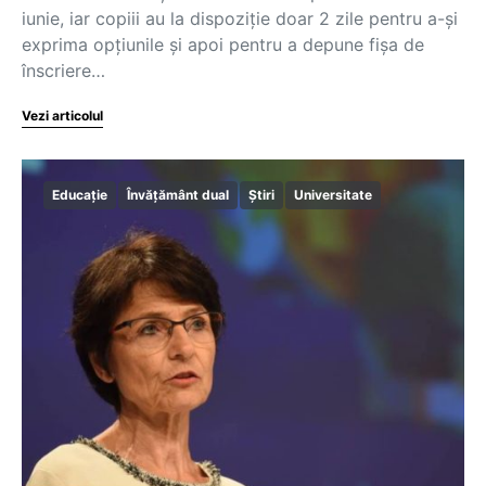
iunie, iar copiii au la dispoziție doar 2 zile pentru a-și
exprima opțiunile și apoi pentru a depune fișa de
înscriere…
Vezi articolul
Educație
Învățământ dual
Știri
Universitate