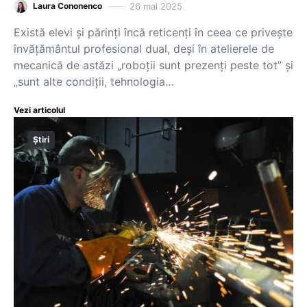
26 mai 2025
Laura Cononenco
Există elevi și părinți încă reticenți în ceea ce privește
învățământul profesional dual, deși în atelierele de
mecanică de astăzi „roboții sunt prezenți peste tot” și
„sunt alte condiții, tehnologia…
Vezi articolul
Știri