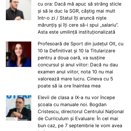
cu ora: Dacă mă apuc să strâng sticle
și să le duc la SGR, câștig mai mult
într-o zi / Statul îți aruncă niște
mărunțiș și îți cere să-i spui „salariu”.
Asta este umilință instituționalizată
Profesoară de Sport din județul Olt, cu
10 la Definitivat și 10 la Titularizare
pentru a doua oară, va susține
concursul și anul viitor: Dacă nu dau
examen anul viitor, nota 10 nu mai
valorează mare lucru. Cineva cu 5
poate să ia ore înaintea mea
Elevii de clasa a IX-a nu vor începe
școala cu manuale noi. Bogdan
Cristescu, directorul Centrului Național
de Curriculum și Evaluare: În cel mai
bun caz, pe 7 septembrie le vom avea