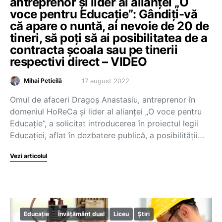
antreprenor și lider al alianței „O
voce pentru Educație”: Gândiți-vă
că apare o nuntă, ai nevoie de 20 de
tineri, să poți să ai posibilitatea de a
contracta școala sau pe tinerii
respectivi direct – VIDEO
17 august 2022
Mihai Peticilă
Omul de afaceri Dragoș Anastasiu, antreprenor în
domeniul HoReCa și lider al alianței „O voce pentru
Educație”, a solicitat introducerea în proiectul legii
Educației, aflat în dezbatere publică, a posibilității…
Vezi articolul
Educație
Învățământ dual
Liceu
Știri