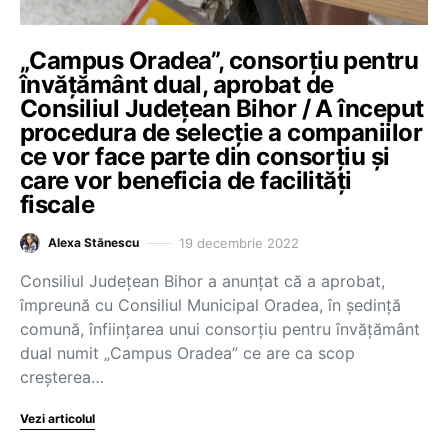
„Campus Oradea”, consorțiu pentru
învățământ dual, aprobat de
Consiliul Județean Bihor / A început
procedura de selecție a companiilor
ce vor face parte din consorțiu și
care vor beneficia de facilități
fiscale
19 decembrie 2022
Alexa Stănescu
Consiliul Judeţean Bihor a anunţat că a aprobat,
împreună cu Consiliul Municipal Oradea, în şedinţă
comună, înfiinţarea unui consorţiu pentru învăţământ
dual numit „Campus Oradea” ce are ca scop
creşterea…
Vezi articolul