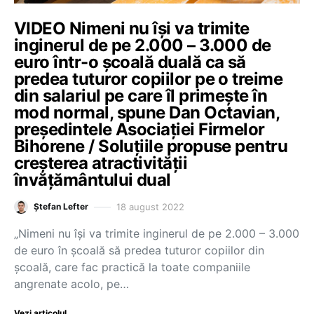
VIDEO Nimeni nu își va trimite
inginerul de pe 2.000 – 3.000 de
euro într-o școală duală ca să
predea tuturor copiilor pe o treime
din salariul pe care îl primește în
mod normal, spune Dan Octavian,
președintele Asociației Firmelor
Bihorene / Soluțiile propuse pentru
creșterea atractivității
învățământului dual
18 august 2022
Ștefan Lefter
„Nimeni nu își va trimite inginerul de pe 2.000 – 3.000
de euro în școală să predea tuturor copiilor din
școală, care fac practică la toate companiile
angrenate acolo, pe…
Vezi articolul