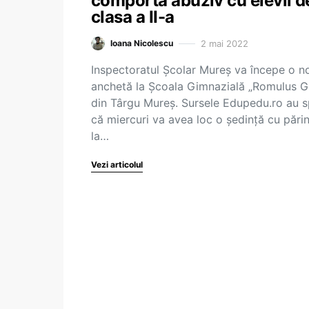
comporta abuziv cu elevii d
clasa a II-a
2 mai 2022
Ioana Nicolescu
Inspectoratul Școlar Mureș va începe o n
anchetă la Școala Gimnazială „Romulus 
din Târgu Mureș. Sursele Edupedu.ro au 
că miercuri va avea loc o ședință cu părin
la…
Vezi articolul