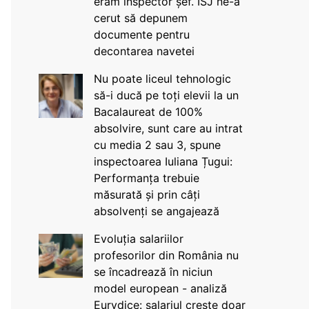
eram inspector șef. ISJ ne-a
cerut să depunem
documente pentru
decontarea navetei
Nu poate liceul tehnologic
să-i ducă pe toți elevii la un
Bacalaureat de 100%
absolvire, sunt care au intrat
cu media 2 sau 3, spune
inspectoarea Iuliana Țugui:
Performanța trebuie
măsurată și prin câți
absolvenți se angajează
Evoluția salariilor
profesorilor din România nu
se încadrează în niciun
model european - analiză
Eurydice: salariul crește doar