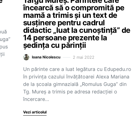
e
Târgu Mureș. Părintele care
încearcă să o compromită pe
mamă a trimis și un text de
susținere pentru cadrul
didactic „luat la cunoștință” de
ouă
14 persoane prezente la
Guga”
ședința cu părinții
spus
ții
2 mai 2022
Ioana Nicolescu
Un părinte care a luat legătura cu Edupedu.ro
în privința cazului învățătoarei Alexa Mariana
de la școala gimnazială „Romulus Guga” din
Tg. Mureș a trimis pe adresa redacției o
încercare…
Vezi articolul