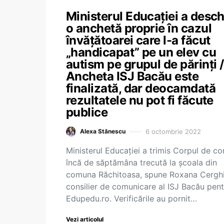
Ministerul Educației a desch
o anchetă proprie în cazul
învățătoarei care l-a făcut
„handicapat” pe un elev cu
autism pe grupul de părinți /
Ancheta ISJ Bacău este
finalizată, dar deocamdată
rezultatele nu pot fi făcute
publice
6 octombrie 2022
Alexa Stănescu
Ministerul Educației a trimis Corpul de co
încă de săptămâna trecută la școala din
comuna Răchitoasa, spune Roxana Cerghi
consilier de comunicare al ISJ Bacău pent
Edupedu.ro. Verificările au pornit…
Vezi articolul