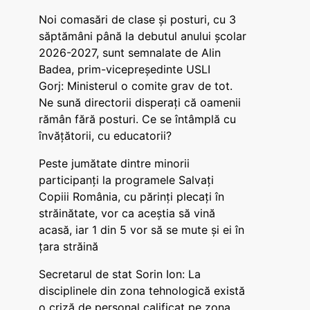
Noi comasări de clase și posturi, cu 3
săptămâni până la debutul anului școlar
2026-2027, sunt semnalate de Alin
Badea, prim-vicepreședinte USLI
Gorj: Ministerul o comite grav de tot.
Ne sună directorii disperați că oamenii
rămân fără posturi. Ce se întâmplă cu
învățătorii, cu educatorii?
Peste jumătate dintre minorii
participanți la programele Salvați
Copiii România, cu părinți plecați în
străinătate, vor ca aceștia să vină
acasă, iar 1 din 5 vor să se mute și ei în
țara străină
Secretarul de stat Sorin Ion: La
disciplinele din zona tehnologică există
o criză de personal calificat pe zona