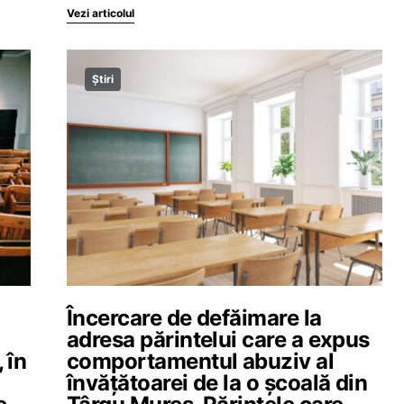
Vezi articolul
Știri
Încercare de defăimare la
adresa părintelui care a expus
 în
comportamentul abuziv al
învățătoarei de la o școală din