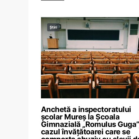
Știri
Anchetă a inspectoratului
școlar Mureș la Școala
Gimnazială „Romulus Guga”,
cazul învățătoarei care se