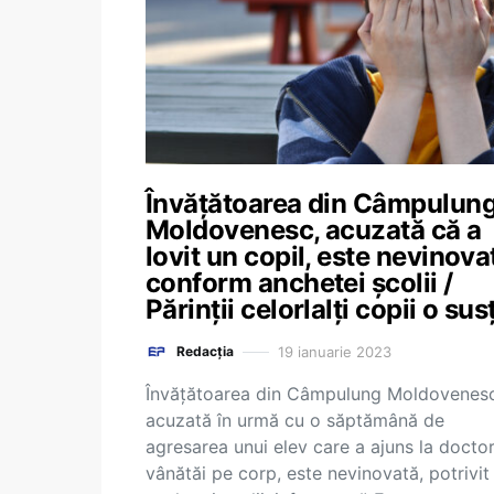
Învățătoarea din Câmpulun
Moldovenesc, acuzată că a
lovit un copil, este nevinova
conform anchetei școlii /
Părinții celorlalți copii o sus
19 ianuarie 2023
Redacția
Învățătoarea din Câmpulung Moldovenesc
acuzată în urmă cu o săptămână de
agresarea unui elev care a ajuns la docto
vânătăi pe corp, este nevinovată, potrivit