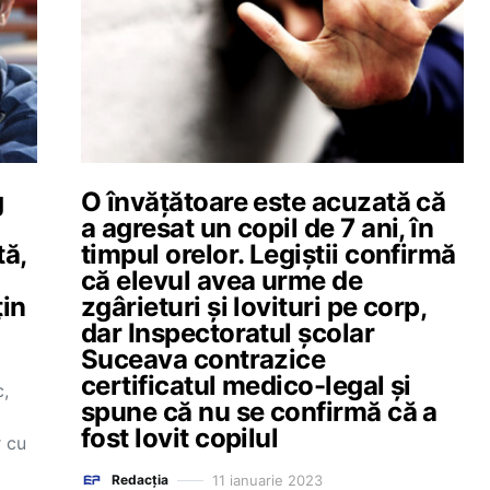
g
O învățătoare este acuzată că
a agresat un copil de 7 ani, în
tă,
timpul orelor. Legiștii confirmă
că elevul avea urme de
țin
zgârieturi și lovituri pe corp,
dar Inspectoratul școlar
Suceava contrazice
certificatul medico-legal și
,
spune că nu se confirmă că a
fost lovit copilul
r cu
11 ianuarie 2023
Redacția