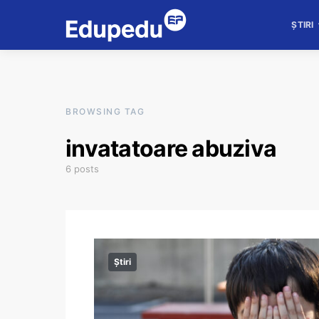
ȘTIRI
BROWSING TAG
invatatoare abuziva
6 posts
Știri