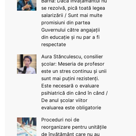
Barna: Dacă învățământul nu
se rezolvă, pică toată legea
salarizării / Sunt mai multe
promisiuni din partea
Guvernului către angajații
din educație și nu par a fi
respectate
Aura Stănculescu, consilier
școlar: Meseria de profesor
este un stres continuu și unii
sunt mai puțini rezistenți.
Este necesară o evaluare
psihiatrică din când în când /
De anul școlar viitor
evaluarea este obligatorie
Proceduri noi de
reorganizare pentru unitățile
de învățământ care nu au