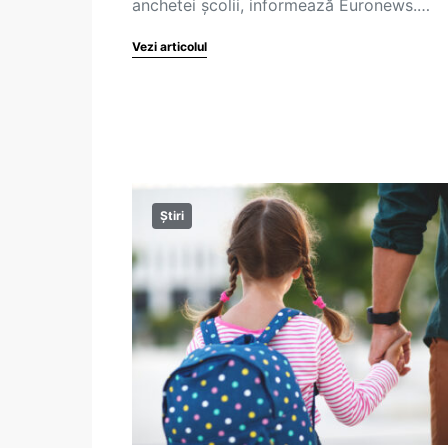
anchetei școlii, informează Euronews.…
Vezi articolul
Știri