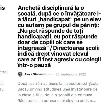
is
Anchetă disciplinară la o
școală, după ce o învățătoare l-
a făcut „handicapat” pe un elev
cu autism pe grupul de părinți:
„Nu pot răspunde de toți
handicapații, eu pot răspunde
doar de copiii ok care se
integrează” / Directoarea școlii
indică drept vinovat elevul
care ar fi fost agresiv cu colegii
într-o pauză
ntrol
26 septembrie 2022
Alexa Stănescu
ci,
Două sesizări au ajuns la Inspectoratul Școlar
ru
Bacău privind atitudinea unei învățătoare de
la clasa a III-a, de la o școală din comuna
Răchitoasa, la adresa unui elev cu autism.…