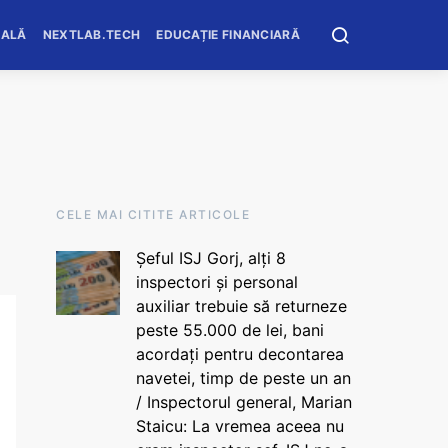
OALĂ
NEXTLAB.TECH
EDUCAȚIE FINANCIARĂ
CELE MAI CITITE ARTICOLE
Șeful ISJ Gorj, alți 8
inspectori și personal
auxiliar trebuie să returneze
peste 55.000 de lei, bani
acordați pentru decontarea
navetei, timp de peste un an
/ Inspectorul general, Marian
Staicu: La vremea aceea nu