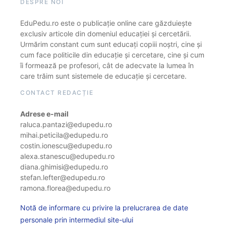
DESPRE NOI
EduPedu.ro este o publicație online care găzduiește
exclusiv articole din domeniul educației și cercetării.
Urmărim constant cum sunt educați copiii noștri, cine și
cum face politicile din educație și cercetare, cine și cum
îi formează pe profesori, cât de adecvate la lumea în
care trăim sunt sistemele de educație și cercetare.
CONTACT REDACȚIE
Adrese e-mail
raluca.pantazi@edupedu.ro
mihai.peticila@edupedu.ro
costin.ionescu@edupedu.ro
alexa.stanescu@edupedu.ro
diana.ghimisi@edupedu.ro
stefan.lefter@edupedu.ro
ramona.florea@edupedu.ro
Notă de informare cu privire la prelucrarea de date
personale prin intermediul site-ului