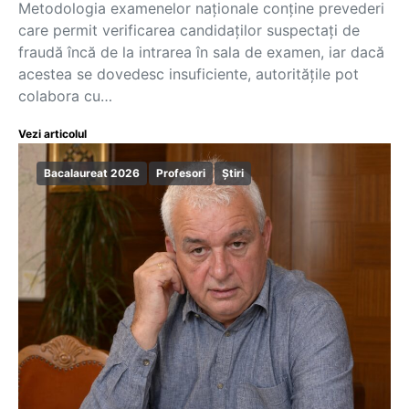
Metodologia examenelor naționale conține prevederi
care permit verificarea candidaților suspectați de
fraudă încă de la intrarea în sala de examen, iar dacă
acestea se dovedesc insuficiente, autoritățile pot
colabora cu…
Vezi articolul
Bacalaureat 2026
Profesori
Știri