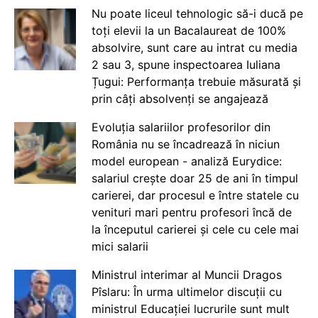
Nu poate liceul tehnologic să-i ducă pe
toți elevii la un Bacalaureat de 100%
absolvire, sunt care au intrat cu media
2 sau 3, spune inspectoarea Iuliana
Țugui: Performanța trebuie măsurată și
prin câți absolvenți se angajează
Evoluția salariilor profesorilor din
România nu se încadrează în niciun
model european - analiză Eurydice:
salariul crește doar 25 de ani în timpul
carierei, dar procesul e între statele cu
venituri mari pentru profesori încă de
la începutul carierei și cele cu cele mai
mici salarii
Ministrul interimar al Muncii Dragos
Pîslaru: În urma ultimelor discuții cu
ministrul Educației lucrurile sunt mult