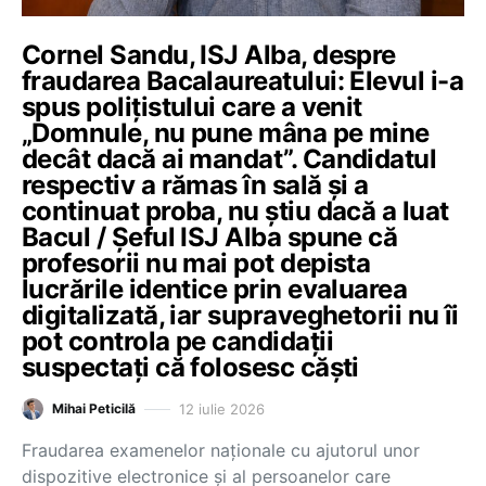
Cornel Sandu, ISJ Alba, despre
fraudarea Bacalaureatului: Elevul i-a
spus polițistului care a venit
„Domnule, nu pune mâna pe mine
decât dacă ai mandat”. Candidatul
respectiv a rămas în sală și a
continuat proba, nu știu dacă a luat
Bacul / Șeful ISJ Alba spune că
profesorii nu mai pot depista
lucrările identice prin evaluarea
digitalizată, iar supraveghetorii nu îi
pot controla pe candidații
suspectați că folosesc căști
12 iulie 2026
Mihai Peticilă
Fraudarea examenelor naționale cu ajutorul unor
dispozitive electronice și al persoanelor care