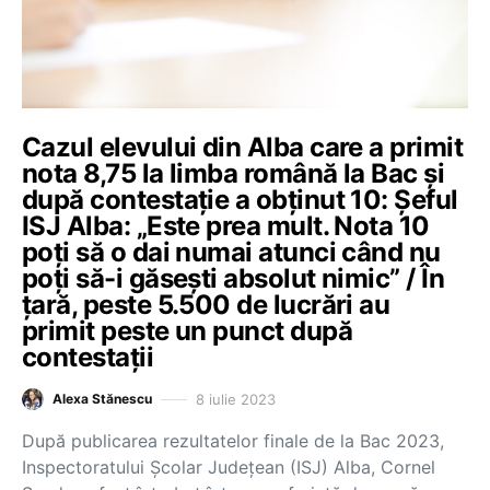
Cazul elevului din Alba care a primit
nota 8,75 la limba română la Bac și
după contestație a obținut 10: Șeful
ISJ Alba: „Este prea mult. Nota 10
poți să o dai numai atunci când nu
poți să-i găsești absolut nimic” / În
țară, peste 5.500 de lucrări au
primit peste un punct după
contestații
8 iulie 2023
Alexa Stănescu
După publicarea rezultatelor finale de la Bac 2023,
Inspectoratului Şcolar Judeţean (ISJ) Alba, Cornel