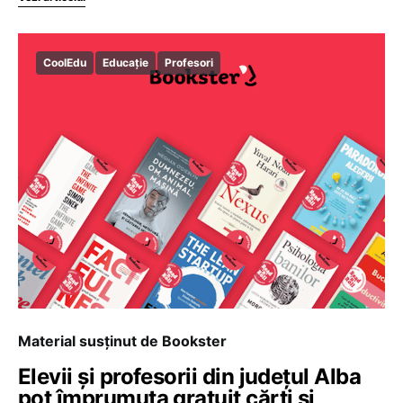
CoolEdu
Educație
Profesori
Material susținut de Bookster
Elevii și profesorii din județul Alba
pot împrumuta gratuit cărți și