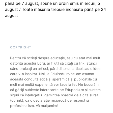
până pe 7 august, spune un ordin emis miercuri, 5
august / Toate măsurile trebuie încheiate până pe 24
august
COPYRIGHT
Pentru că scrieți despre educație, sau cu atât mai mult
datorită acestui lucru, ar fi util să citați cu link, atunci
când preluați un articol, părți dintr-un articol sau o idee
care v-a inspirat. Noi, la EduPedu.ro ne-am asumat
această conduită etică și sperăm că și publicațiile cu
mult mai multă experiență vor face la fel. Ne bucurăm
că găsiți subiecte interesante pe Edupedu.ro și suntem
siguri că înțelegeți rugămintea noastră de a cita sursa
(cu link), ca o declarație reciprocă de respect și
profesionalism. Vă mulțumim!