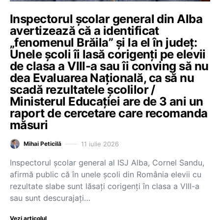
Inspectorul școlar general din Alba
avertizează că a identificat
„fenomenul Brăila” și la el în județ:
Unele școli îi lasă corigenți pe elevii
de clasa a VIII-a sau îi conving să nu
dea Evaluarea Națională, ca să nu
scadă rezultatele școlilor /
Ministerul Educației are de 3 ani un
raport de cercetare care recomanda
măsuri
11 iulie 2026
Mihai Peticilă
Inspectorul școlar general al ISJ Alba, Cornel Sandu,
afirmă public că în unele școli din România elevii cu
rezultate slabe sunt lăsați corigenți în clasa a VIII-a
sau sunt descurajați…
Vezi articolul