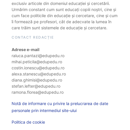
exclusiv articole din domeniul educației și cercetării.
Urmărim constant cum sunt educați copiii noștri, cine și
cum face politicile din educație și cercetare, cine și cum
îi formează pe profesori, cât de adecvate la lumea în
care trăim sunt sistemele de educație și cercetare.
CONTACT REDACȚIE
Adrese e-mail
raluca.pantazi@edupedu.ro
mihai.peticila@edupedu.ro
costin.ionescu@edupedu.ro
alexa.stanescu@edupedu.ro
diana.ghimisi@edupedu.ro
stefan.lefter@edupedu.ro
ramona.florea@edupedu.ro
Notă de informare cu privire la prelucrarea de date
personale prin intermediul site-ului
Politica de cookie