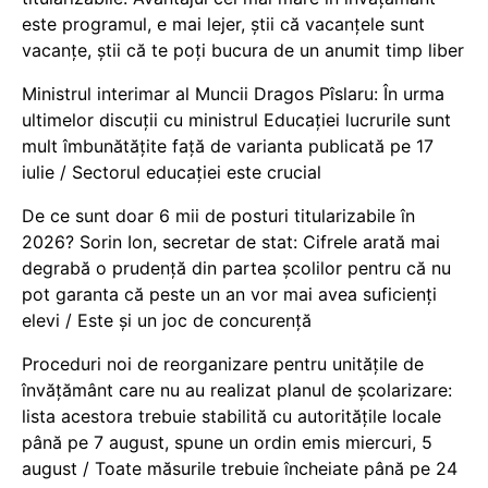
este programul, e mai lejer, știi că vacanțele sunt
vacanţe, știi că te poți bucura de un anumit timp liber
Ministrul interimar al Muncii Dragos Pîslaru: În urma
ultimelor discuții cu ministrul Educației lucrurile sunt
mult îmbunătățite față de varianta publicată pe 17
iulie / Sectorul educației este crucial
De ce sunt doar 6 mii de posturi titularizabile în
2026? Sorin Ion, secretar de stat: Cifrele arată mai
degrabă o prudență din partea școlilor pentru că nu
pot garanta că peste un an vor mai avea suficienți
elevi / Este și un joc de concurență
Proceduri noi de reorganizare pentru unitățile de
învățământ care nu au realizat planul de școlarizare:
lista acestora trebuie stabilită cu autoritățile locale
până pe 7 august, spune un ordin emis miercuri, 5
august / Toate măsurile trebuie încheiate până pe 24