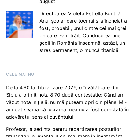
august
Directoarea Violeta Estrella Bontilă:
Anul școlar care tocmai s-a încheiat a
fost, probabil, unul dintre cei mai grei
pe care i-am trăit. Conducerea unei
școli în România înseamnă, astăzi, un
stres permanent, o muncă titanică
CELE MAI NOI
De la 4.90 la Titularizare 2026, o învățătoare din
Sibiu a primit nota 8.70 după contestație: Când am
văzut nota inițială, nu mă puteam opri din plâns. Mi-
am dat seama că lucrarea mea nu a fost corectată în
adevăratul sens al cuvântului
Profesor, la ședința pentru repartizarea posturilor
titularizabile: Avantajul cel mai mare în învățământ