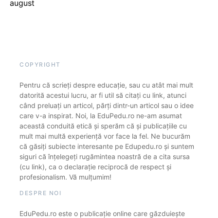
august
COPYRIGHT
Pentru că scrieți despre educație, sau cu atât mai mult
datorită acestui lucru, ar fi util să citați cu link, atunci
când preluați un articol, părți dintr-un articol sau o idee
care v-a inspirat. Noi, la EduPedu.ro ne-am asumat
această conduită etică și sperăm că și publicațiile cu
mult mai multă experiență vor face la fel. Ne bucurăm
că găsiți subiecte interesante pe Edupedu.ro și suntem
siguri că înțelegeți rugămintea noastră de a cita sursa
(cu link), ca o declarație reciprocă de respect și
profesionalism. Vă mulțumim!
DESPRE NOI
EduPedu.ro este o publicație online care găzduiește