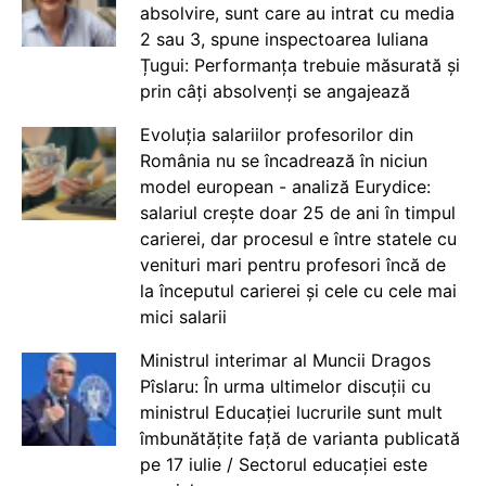
absolvire, sunt care au intrat cu media
2 sau 3, spune inspectoarea Iuliana
Țugui: Performanța trebuie măsurată și
prin câți absolvenți se angajează
Evoluția salariilor profesorilor din
România nu se încadrează în niciun
model european - analiză Eurydice:
salariul crește doar 25 de ani în timpul
carierei, dar procesul e între statele cu
venituri mari pentru profesori încă de
la începutul carierei și cele cu cele mai
mici salarii
Ministrul interimar al Muncii Dragos
Pîslaru: În urma ultimelor discuții cu
ministrul Educației lucrurile sunt mult
îmbunătățite față de varianta publicată
pe 17 iulie / Sectorul educației este