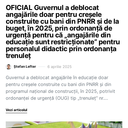
OFICIAL Guvernul a deblocat
angajările doar pentru creșele
construite cu bani din PNRR și de la
buget, în 2025, prin ordonanță de
urgență pentru că „angajările din
educație sunt restricționate” pentru
personalul didactic prin ordonanța
trenuleț
6 aprilie 2025
Ștefan Lefter
Guvernul a deblocat angajările în educație doar
pentru creșele construite cu bani din PNRR și din
programul național de construcții, în 2025, potrivit
ordonanței de urgență (OUG) tip „trenuleț” nr.…
Vezi articolul