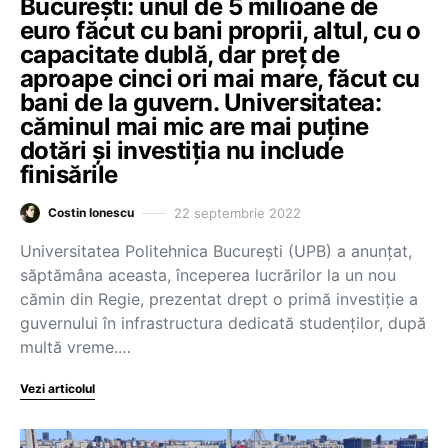
București: unul de 5 milioane de
euro făcut cu bani proprii, altul, cu o
capacitate dublă, dar preț de
aproape cinci ori mai mare, făcut cu
bani de la guvern. Universitatea:
căminul mai mic are mai puține
dotări și investiția nu include
finisările
22 septembrie 2022
Costin Ionescu
Universitatea Politehnica București (UPB) a anunțat,
săptămâna aceasta, începerea lucrărilor la un nou
cămin din Regie, prezentat drept o primă investiție a
guvernului în infrastructura dedicată studenților, după
multă vreme.…
Vezi articolul