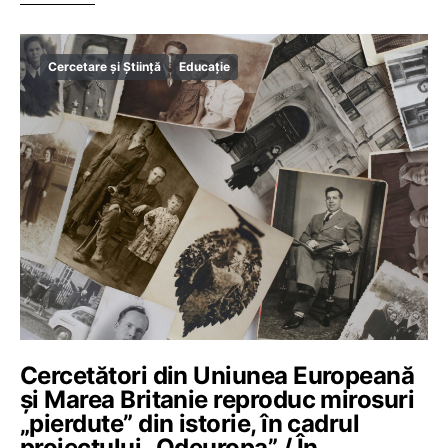
Cercetare și Știință
Educație
Cercetători din Uniunea Europeană
și Marea Britanie reproduc mirosuri
„pierdute” din istorie, în cadrul
proiectului „Odeuropa” / În