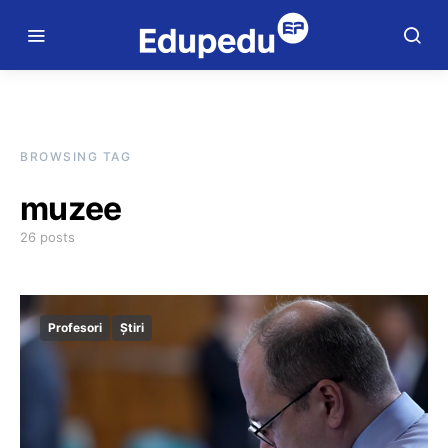
BROWSING TAG
muzee
26 posts
Profesori
Știri