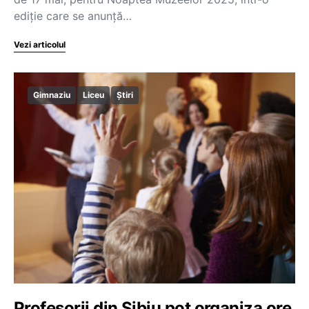
ediție care se anunță…
Vezi articolul
Gimnaziu
Liceu
Știri
Profesorii din Sibiu pot organiza ore