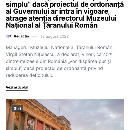
simplu” dacă proiectul de ordonanță
al Guvernului ar intra în vigoare,
atrage atenția directorul Muzeului
Național al Țăranului Român
12 august 2023
Redacția
Managerul Muzeului Naţional al Ţăranului Român,
Virgil Ştefan Niţulescu, a declarat, vineri, că 45%
dintre muzeele din România „vor dispărea pur şi
simplu”, dacă proiectul de ordonanţă privind
reducerea deficitului…
Vezi articolul
Știri