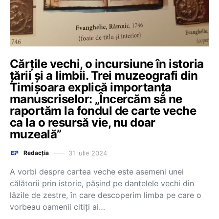
Cărțile vechi, o incursiune în istoria
țării și a limbii. Trei muzeografi din
Timișoara explică importanța
manuscriselor: „Încercăm să ne
raportăm la fondul de carte veche
ca la o resursă vie, nu doar
muzeală”
31 iulie 2024
Redacția
A vorbi despre cartea veche este asemeni unei
călătorii prin istorie, păşind pe dantelele vechi din
lăzile de zestre, în care descoperim limba pe care o
vorbeau oamenii citiţi ai…