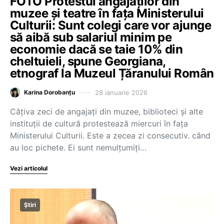
FOTO Protestul angajaților din
muzee și teatre în fața Ministerului
Culturii: Sunt colegi care vor ajunge
să aibă sub salariul minim pe
economie dacă se taie 10% din
cheltuieli, spune Georgiana,
etnograf la Muzeul Țăranului Român
28 ianuarie 2026
Karina Dorobanțu
Câțiva zeci de angajați din muzee, biblioteci și alte
instituții de cultură protestează miercuri în fața
Ministerului Culturii. Este a zecea zi consecutiv. când
au loc pichete. Ei sunt nemulțumiți…
Vezi articolul
Știri