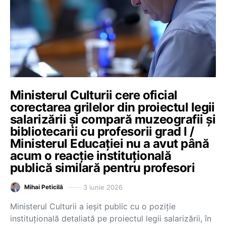
Ministerul Culturii cere oficial
corectarea grilelor din proiectul legii
salarizării și compară muzeografii și
bibliotecarii cu profesorii grad I /
Ministerul Educației nu a avut până
acum o reacție instituțională
publică similară pentru profesori
3 iunie 2026
Mihai Peticilă
Ministerul Culturii a ieșit public cu o poziție
instituțională detaliată pe proiectul legii salarizării, în