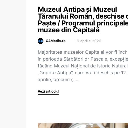
Muzeul Antipa și Muzeul
Țăranului Român, deschise 
Paște / Programul principale
muzee din Capitală
9 aprilie 2026
G4Media.ro
Majoritatea muzeelor Capitalei vor fi înch
în perioada Sărbătorilor Pascale, excepţi
făcând Muzeul Naţional de Istorie Natura
„Grigore Antipa”, care va fi deschis pe 12 
aprilie, precum şi…
Vezi articolul