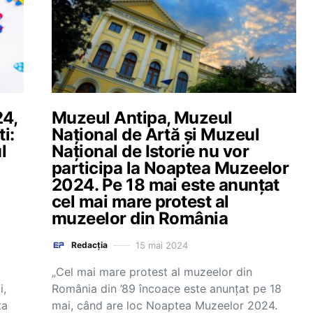
24,
Muzeul Antipa, Muzeul
i:
Național de Artă și Muzeul
l
Național de Istorie nu vor
participa la Noaptea Muzeelor
2024. Pe 18 mai este anunțat
cel mai mare protest al
muzeelor din România
15 mai 2024
Redacția
„Cel mai mare protest al muzeelor din
i,
România din ’89 încoace este anunțat pe 18
ta
mai, când are loc Noaptea Muzeelor 2024.