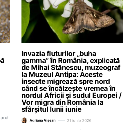
Invazia fluturilor „buha
bă
gamma” în România, explicată
de Mihai Stănescu, muzeograf
la Muzeul Antipa: Aceste
insecte migrează spre nord
când se încălzește vremea în
nordul Africii și sudul Europei /
Vor migra din România la
sfârșitul lunii iunie
rană
21 iunie 2026
Adriana Vișean