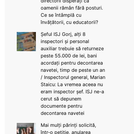
directorii disperați că
oamenii rămân fără posturi.
Ce se întâmplă cu
învățătorii, cu educatorii?
Șeful ISJ Gorj, alți 8
inspectori și personal
auxiliar trebuie să returneze
peste 55.000 de lei, bani
acordați pentru decontarea
navetei, timp de peste un an
/ Inspectorul general, Marian
Staicu: La vremea aceea nu
eram inspector șef. ISJ ne-a
cerut să depunem
documente pentru
decontarea navetei
Mai mulți părinți solicită,
într-o petiție, anularea