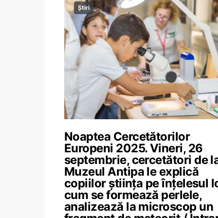
Știri
Noaptea Cercetătorilor
Europeni 2025. Vineri, 26
septembrie, cercetători de l
Muzeul Antipa le explică
copiilor știința pe înțelesul l
cum se formează perlele,
analizează la microscop un