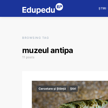
ȘTIRI
BROWSING TAG
muzeul antipa
11 posts
Cercetare și Știință
Știri