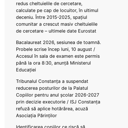
redus cheltuielile de cercetare,
calculate pe cap de locuitor, în ultimul
deceniu. Între 2015-2025, spațiul
comunitar a crescut masiv cheltuielile
de cercetare – ultimele date Eurostat
Bacalaureat 2026, sesiunea de toamnă.
Probele scrise încep luni, 10 august /
Accesul în sala de examen este permis
până la ora 8:30, anunță Ministerul
Educației
Tribunalul Constanța a suspendat
reducerea posturilor de la Palatul
Copiilor pentru anul școlar 2026-2027
prin decizie executorie / ISJ Constanța
refuză să aplice hotărârea, acuză
Asociația Părinților
Identificarea copiilor ce riscă să