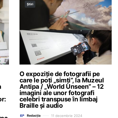
Știri
O expoziție de fotografii pe
care le poți „simți”, la Muzeul
a
Antipa / „World Unseen” – 12
imagini ale unor fotografi
or:
celebri transpuse în limbaj
Braille și audio
11 decembrie 2024
Redacția