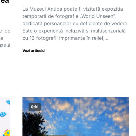
rea
La Muzeul Antipa poate fi vizitată expoziția
temporară de fotografie „World Unseen”,
dedicată persoanelor cu deficiențe de vedere.
e loc
Este o experiență incluzivă și multisenzorială
șe
cu 12 fotografii imprimante în relief,…
uzeul
Vezi articolul
…
Știri