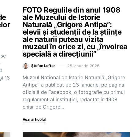
FOTO Regulile din anul 1908
de
ale Muzeului de Istorie
lor
Naturală „Grigore Antipa”:
elevii și studenții de la științe
ale naturii puteau vizita
muzeul în orice zi, cu „învoirea
specială a direcțiunii”
ise
e
25 ianuarie 2026
Ștefan Lefter
lă
Muzeul Național de Istorie Naturală „Grigore
şi 13
Antipa” a publicat pe 23 ianuarie, pe pagina
oficială de Facebook, o fotografie cu primul
regulament al instituției, redactat în 1908
chiar de Grigore…
Vezi articolul