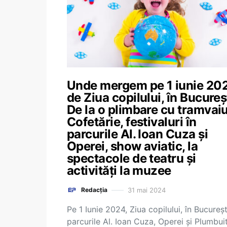
Unde mergem pe 1 iunie 20
de Ziua copilului, în Bucureșt
De la o plimbare cu tramvaiu
Cofetărie, festivaluri în
parcurile Al. Ioan Cuza și
Operei, show aviatic, la
spectacole de teatru și
activități la muzee
31 mai 2024
Redacția
Pe 1 Iunie 2024, Ziua copilului, în Bucureșt
parcurile Al. Ioan Cuza, Operei și Plumbui