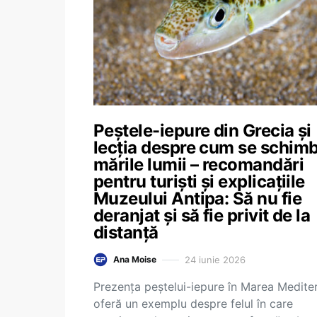
Peștele-iepure din Grecia și
lecția despre cum se schim
mările lumii – recomandări
pentru turiști și explicațiile
Muzeului Antipa: Să nu fie
deranjat și să fie privit de la
distanță
24 iunie 2026
Ana Moise
Prezența peștelui-iepure în Marea Medite
oferă un exemplu despre felul în care