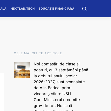
OALĂ
NEXTLAB.TECH
EDUCAȚIE FINANCIARĂ
CELE MAI CITITE ARTICOLE
Noi comasări de clase și
posturi, cu 3 săptămâni până
la debutul anului școlar
2026-2027, sunt semnalate
de Alin Badea, prim-
vicepreședinte USLI
Gorj: Ministerul o comite
grav de tot. Ne sună