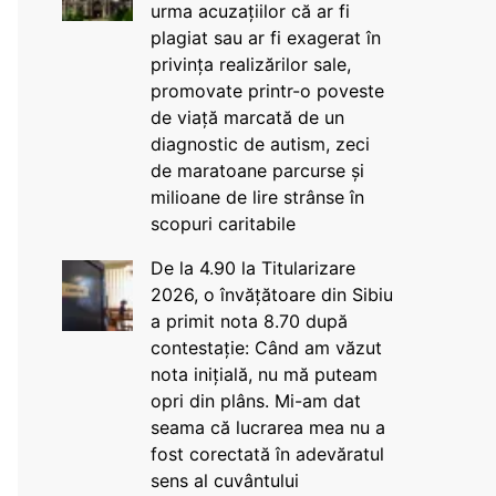
urma acuzațiilor că ar fi
plagiat sau ar fi exagerat în
privința realizărilor sale,
promovate printr-o poveste
de viață marcată de un
diagnostic de autism, zeci
de maratoane parcurse și
milioane de lire strânse în
scopuri caritabile
De la 4.90 la Titularizare
2026, o învățătoare din Sibiu
a primit nota 8.70 după
contestație: Când am văzut
nota inițială, nu mă puteam
opri din plâns. Mi-am dat
seama că lucrarea mea nu a
fost corectată în adevăratul
sens al cuvântului