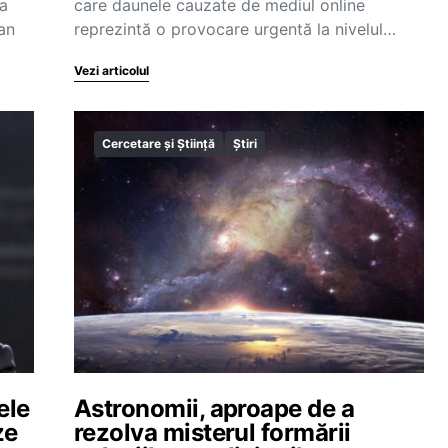
ea
care daunele cauzate de mediul online
an
reprezintă o provocare urgentă la nivelul…
Vezi articolul
Cercetare și Știință
Știri
ele
Astronomii, aproape de a
ze
rezolva misterul formării