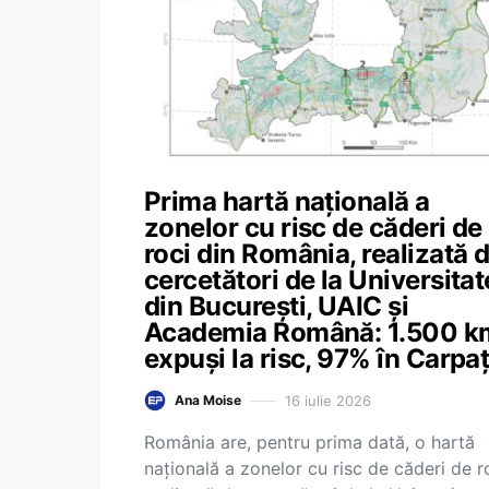
Prima hartă națională a
zonelor cu risc de căderi de
roci din România, realizată 
cercetători de la Universita
din București, UAIC și
Academia Română: 1.500 k
expuși la risc, 97% în Carpaț
16 iulie 2026
Ana Moise
România are, pentru prima dată, o hartă
națională a zonelor cu risc de căderi de ro