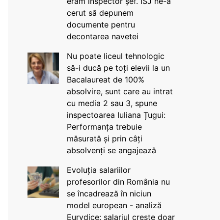
eram inspector șef. ISJ ne-a
cerut să depunem
documente pentru
decontarea navetei
Nu poate liceul tehnologic
să-i ducă pe toți elevii la un
Bacalaureat de 100%
absolvire, sunt care au intrat
cu media 2 sau 3, spune
inspectoarea Iuliana Țugui:
Performanța trebuie
măsurată și prin câți
absolvenți se angajează
Evoluția salariilor
profesorilor din România nu
se încadrează în niciun
model european - analiză
Eurydice: salariul crește doar