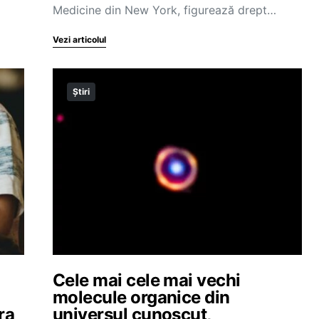
Medicine din New York, figurează drept…
Vezi articolul
Știri
Cele mai cele mai vechi
molecule organice din
ra
universul cunoscut,