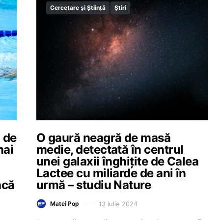
Cercetare și Știință
Știri
i de
O gaură neagră de masă
mai
medie, detectată în centrul
unei galaxii înghițite de Calea
Lactee cu miliarde de ani în
acă
urmă – studiu Nature
13 iulie 2024
Matei Pop