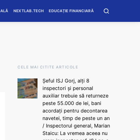
OALĂ
NEXTLAB.TECH
EDUCAȚIE FINANCIARĂ
CELE MAI CITITE ARTICOLE
Șeful ISJ Gorj, alți 8
inspectori și personal
auxiliar trebuie să returneze
peste 55.000 de lei, bani
acordați pentru decontarea
navetei, timp de peste un an
/ Inspectorul general, Marian
Staicu: La vremea aceea nu