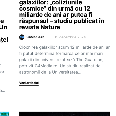
galaxiilor: „coliziunile
cosmice” din urmă cu 12
miliarde de ani ar putea fi
ie
răspunsul – studiu publicat în
„Un
revista Nature
n
15 decembrie 2024
G4Media.ro
ței
Ciocnirea galaxiilor acum 12 miliarde de ani ar
fi putut determina formarea celor mai mari
galaxii din univers, relatează The Guardian,
ă
potrivit G4Media.ro. Un studiu realizat de
lor
astronomii de la Universitatea…
Vezi articolul
pe…