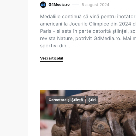
5 august 2024
G4Media.ro
Medaliile continuă să vină pentru înotători
americani la Jocurile Olimpice din 2024 d
Paris – și asta în parte datorită științei, sc
revista Nature, potrivit G4Media.ro. Mai m
sportivi din…
Vezi articolul
Cercetare și Știință
Știri