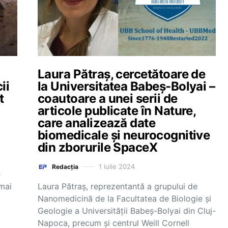
Laura Pătraș, cercetătoare de
ii
la Universitatea Babeș-Bolyai –
t
coautoare a unei serii de
articole publicate în Nature,
care analizează date
biomedicale și neurocognitive
din zborurile SpaceX
1 iulie 2024
Redacția
e
Laura Pătraș, reprezentantă a grupului de
mai
Nanomedicină de la Facultatea de Biologie și
Geologie a Universității Babeș-Bolyai din Cluj-
Napoca, precum și centrul Weill Cornell