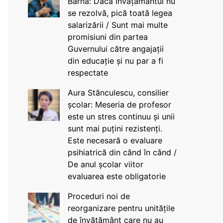
Barna: Dacă învățământul nu
se rezolvă, pică toată legea
salarizării / Sunt mai multe
promisiuni din partea
Guvernului către angajații
din educație și nu par a fi
respectate
Aura Stănculescu, consilier
școlar: Meseria de profesor
este un stres continuu și unii
sunt mai puțini rezistenți.
Este necesară o evaluare
psihiatrică din când în când /
De anul școlar viitor
evaluarea este obligatorie
Proceduri noi de
reorganizare pentru unitățile
de învățământ care nu au