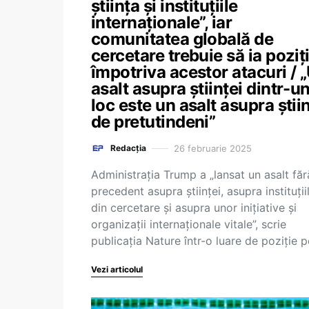
știința și instituțiile
internaționale”, iar
comunitatea globală de
cercetare trebuie să ia poziț
împotriva acestor atacuri / 
asalt asupra științei dintr-u
loc este un asalt asupra știin
de pretutindeni”
26 februarie 2025
Redacția
Administrația Trump a „lansat un asalt făr
precedent asupra științei, asupra instituții
din cercetare și asupra unor inițiative și
organizații internaționale vitale”, scrie
publicația Nature într-o luare de poziție 
Vezi articolul