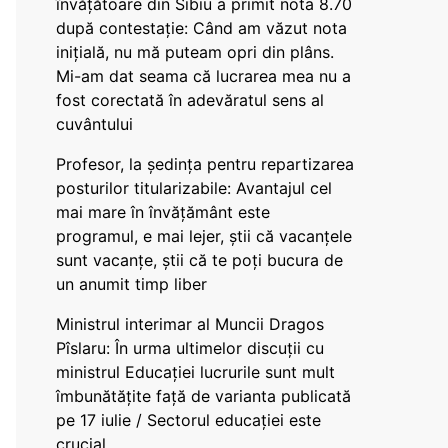
învățătoare din Sibiu a primit nota 8.70
după contestație: Când am văzut nota
inițială, nu mă puteam opri din plâns.
Mi-am dat seama că lucrarea mea nu a
fost corectată în adevăratul sens al
cuvântului
Profesor, la ședința pentru repartizarea
posturilor titularizabile: Avantajul cel
mai mare în învățământ este
programul, e mai lejer, știi că vacanțele
sunt vacanţe, știi că te poți bucura de
un anumit timp liber
Ministrul interimar al Muncii Dragos
Pîslaru: În urma ultimelor discuții cu
ministrul Educației lucrurile sunt mult
îmbunătățite față de varianta publicată
pe 17 iulie / Sectorul educației este
crucial