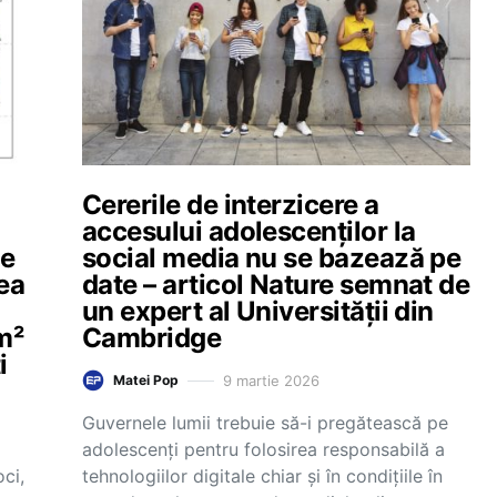
Cererile de interzicere a
accesului adolescenților la
de
social media nu se bazează pe
tea
date – articol Nature semnat de
un expert al Universității din
m²
Cambridge
i
9 martie 2026
Matei Pop
Guvernele lumii trebuie să-i pregătească pe
adolescenți pentru folosirea responsabilă a
ci,
tehnologiilor digitale chiar și în condițiile în