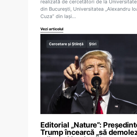
realizată de cercetători de la Universitat
din București, Universitatea „Alexandru Io
Cuza” din Iași…
Vezi articolul
Cercetare și Știință
Știri
Editorial „Nature”: Președint
Trump încearcă „să demole