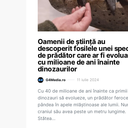
Oamenii de știință au
descoperit fosilele unei spec
de prădător care ar fi evolua
cu milioane de ani înainte
dinozaurilor
11 iulie 2024
G4Media.ro
Cu 40 de milioane de ani înainte ca primii
dinozauri să evolueze, un prădător feroc
pândea în apele mlăștinoase ale lumii. Nu
craniul său avea peste un metru lungime.
Stătea…