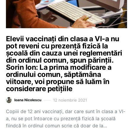
Elevii vaccinați din clasa a VI-a nu
pot reveni cu prezență fizică la
școală din cauza unei reglementări
din ordinul comun, spun părinții.
Sorin Ion: La prima modificare a
ordinului comun, săptămâna
viitoare, voi propune să luăm în
considerare petițiile
12 noiembrie 2021
Ioana Nicolescu
Copiii de 12 ani vaccinați, dar care sunt în clasa a VI-
a, nu se pot întoarce cu prezență fizică la școală
fiindcă în ordinul comun scrie că doar de la…