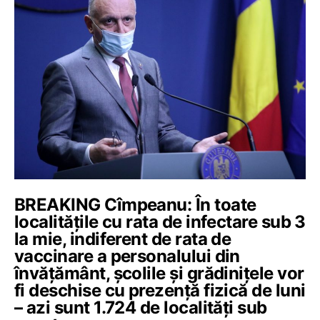
BREAKING Cîmpeanu: În toate
localitățile cu rata de infectare sub 3
la mie, indiferent de rata de
vaccinare a personalului din
învățământ, școlile și grădinițele vor
fi deschise cu prezență fizică de luni
– azi sunt 1.724 de localități sub