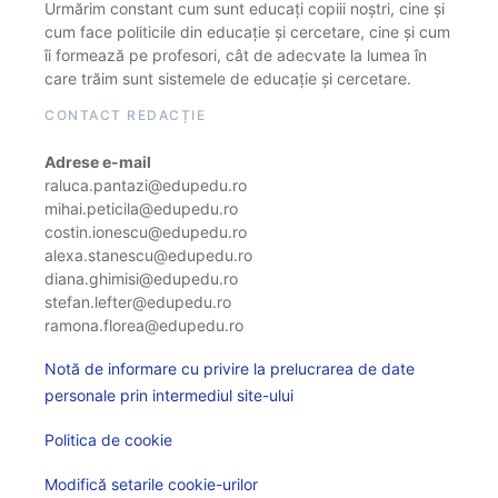
Urmărim constant cum sunt educați copiii noștri, cine și
cum face politicile din educație și cercetare, cine și cum
îi formează pe profesori, cât de adecvate la lumea în
care trăim sunt sistemele de educație și cercetare.
CONTACT REDACȚIE
Adrese e-mail
raluca.pantazi@edupedu.ro
mihai.peticila@edupedu.ro
costin.ionescu@edupedu.ro
alexa.stanescu@edupedu.ro
diana.ghimisi@edupedu.ro
stefan.lefter@edupedu.ro
ramona.florea@edupedu.ro
Notă de informare cu privire la prelucrarea de date
personale prin intermediul site-ului
Politica de cookie
Modifică setarile cookie-urilor