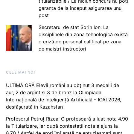
titularizabile / La niciun concurs nu poți
garanta de la început asigurarea unui
post
Secretarul de stat Sorin Ion: La
disciplinele din zona tehnologică există
o criză de personal calificat pe zona
de maiștri-instructori
CELE MAI NOI
ULTIMĂ ORĂ Elevii români au obținut 3 medalii de
aur, 2 de argint și 3 de bronz la Olimpiada
Internațională de Inteligență Artificială – IOAI 2026,
desfășurată în Kazahstan
Profesorul Petruț Rizea: O profesoară a luat nota 4.90
la Titularizare, iar după contestații nota a ajuns la
8.70 / Astfel de erori îmi arată ce entuziasmați sunt