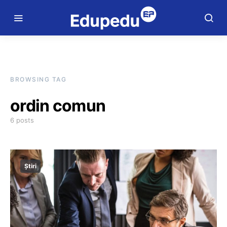
BROWSING TAG
ordin comun
6 posts
Știri