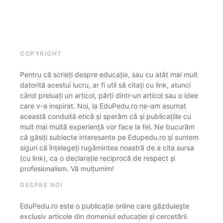
COPYRIGHT
Pentru că scrieți despre educație, sau cu atât mai mult
datorită acestui lucru, ar fi util să citați cu link, atunci
când preluați un articol, părți dintr-un articol sau o idee
care v-a inspirat. Noi, la EduPedu.ro ne-am asumat
această conduită etică și sperăm că și publicațiile cu
mult mai multă experiență vor face la fel. Ne bucurăm
că găsiți subiecte interesante pe Edupedu.ro și suntem
siguri că înțelegeți rugămintea noastră de a cita sursa
(cu link), ca o declarație reciprocă de respect și
profesionalism. Vă mulțumim!
DESPRE NOI
EduPedu.ro este o publicație online care găzduiește
exclusiv articole din domeniul educației și cercetării.