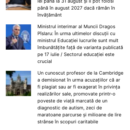
lei până la 31 august și îi pot folosi
până în august 2027 dacă rămân în
învățământ
Ministrul interimar al Muncii Dragos
Pîslaru: În urma ultimelor discuții cu
ministrul Educației lucrurile sunt mult
îmbunătățite față de varianta publicată
pe 17 iulie / Sectorul educației este
crucial
Un cunoscut profesor de la Cambridge
a demisionat în urma acuzațiilor că ar
fi plagiat sau ar fi exagerat în privința
realizărilor sale, promovate printr-o
poveste de viață marcată de un
diagnostic de autism, zeci de
maratoane parcurse și milioane de lire
strânse în scopuri caritabile