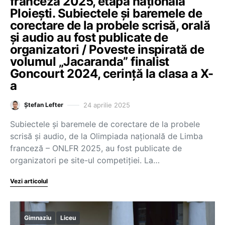
franceză 2025, etapa națională
Ploiești. Subiectele și baremele de
corectare de la probele scrisă, orală
și audio au fost publicate de
organizatori / Poveste inspirată de
volumul „Jacaranda” finalist
Goncourt 2024, cerință la clasa a X-
a
24 aprilie 2025
Ștefan Lefter
Subiectele și baremele de corectare de la probele
scrisă și audio, de la Olimpiada națională de Limba
franceză – ONLFR 2025, au fost publicate de
organizatori pe site-ul competiției. La…
Vezi articolul
Gimnaziu
Liceu