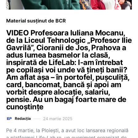
Material susținut de BCR
VIDEO Profesoara Iuliana Mocanu,
de la Liceul Tehnologic „Profesor Ilie
Gavrilă”, Cioranii de Jos, Prahova a
adus lumea basmelor la clasă,
inspirată de LifeLab: I-am întrebat
pe copilași voi unde vă țineți banii?
Am aflat așa – în portofel, pușculiță,
card, bancomat, bancă și apoi am
vorbit despre alocație, salariu,
pensie. Au un bagaj foarte mare de
cunoștințe
24 martie 2025
Redacția
Pe 4 martie, la Ploiești, a avut loc lansarea regională
a platformei Life-Lab.ro, un eveniment organizat de