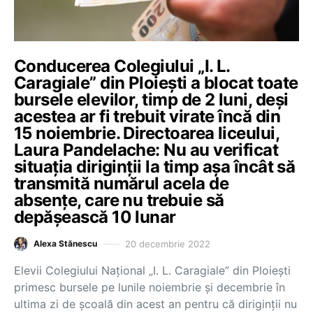
Conducerea Colegiului „I. L.
Caragiale” din Ploiești a blocat toate
bursele elevilor, timp de 2 luni, deși
acestea ar fi trebuit virate încă din
15 noiembrie. Directoarea liceului,
Laura Pandelache: Nu au verificat
situația diriginții la timp așa încât să
transmită numărul acela de
absențe, care nu trebuie să
depășească 10 lunar
20 decembrie 2022
Alexa Stănescu
Elevii Colegiului Național „I. L. Caragiale” din Ploiești
primesc bursele pe lunile noiembrie și decembrie în
ultima zi de școală din acest an pentru că diriginții nu