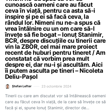
cunoască oameni care au făcut
ceva în viață, pentru ca asta să-i
inspire și pe ei să facă ceva, la
rândul lor. Nimeni nu ne-a spus că
vrea întâlnire cu un om care să-l
învețe să fie bogat – Ionuț Stanimir,
BCR, despre discuțiile cu tinerii care
vin la ZBOR, cel mai mare proiect
recent de huburi pentru tineret / Am
constatat că vorbim prea mult
despre ei, dar nu-i și ascultăm. Aici
îi putem asculta pe tineri – Nicoleta
Deliu-Pașol
23 octombrie 2024
Ștefan Lefter
Tinerii cu care am discutat vor să întâlnească oameni
care au făcut ceva în viață, de la care să învețe ce să
facă și ei, spune Ionuț Stanimir, director de…