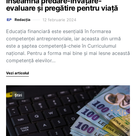
înseamnă predare-învățare-
evaluare și pregătire pentru viață
12 februarie 2024
Redacția
Educația financiară este esențială în formarea
competenței antreprenoriale, iar aceasta din urmă
este a șaptea competență-cheie în Curriculumul
național. Pentru a forma mai bine și mai lesne această
competență elevilor…
Vezi articolul
Știri