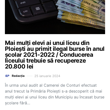
Mai mulți elevi ai unui liceu din
Ploiești au primit ilegal burse în anul
școlar 2021-2022 / Conducerea
liceului trebuie să recupereze
20.800 lei
25 ianuarie 2024
Redacția
În urma unui audit al Camerei de Conturi efectuat
anul trecut la Primăria Ploiești s-a descoperit că mai
mulți elevi ai unui liceu din Municipiu au încasat burse
școlare fără…