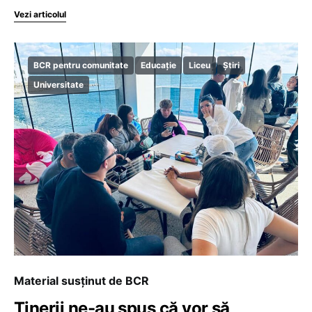
Vezi articolul
BCR pentru comunitate
Educație
Liceu
Știri
Universitate
Material susținut de BCR
Tinerii ne-au spus că vor să