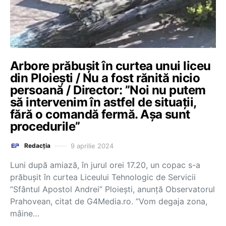
Arbore prăbușit în curtea unui liceu
din Ploiești / Nu a fost rănită nicio
persoană / Director: ”Noi nu putem
să intervenim în astfel de situații,
fără o comandă fermă. Așa sunt
procedurile”
9 aprilie 2024
Redacția
Luni după amiază, în jurul orei 17.20, un copac s-a
prăbușit în curtea Liceului Tehnologic de Servicii
”Sfântul Apostol Andrei” Ploiești, anunță Observatorul
Prahovean, citat de G4Media.ro. ”Vom degaja zona,
mâine…