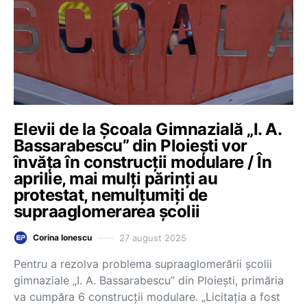
Elevii de la Școala Gimnazială „I. A.
Bassarabescu” din Ploieşti vor
învăța în construcții modulare / În
aprilie, mai mulți părinți au
protestat, nemulțumiți de
supraaglomerarea școlii
27 august 2025
Corina Ionescu
Pentru a rezolva problema supraaglomerării școlii
gimnaziale „I. A. Bassarabescu” din Ploieşti, primăria
va cumpăra 6 construcții modulare. „Licitaţia a fost