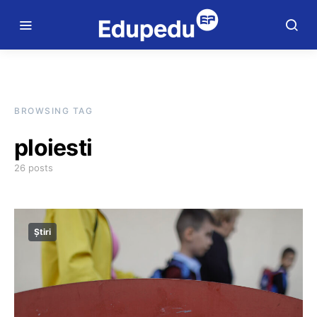
BROWSING TAG
ploiesti
26 posts
Știri