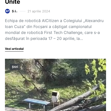
Unite
21 aprilie 2024
Ș.L.
Echipa de robotică AICitizen a Colegiului „Alexandru
Ioan Cuza” din Focşani a câştigat campionatul
mondial de robotică First Tech Challenge, care s-a
desfăşurat în perioada 17 – 20 aprilie, la…
Vezi articolul
Știri