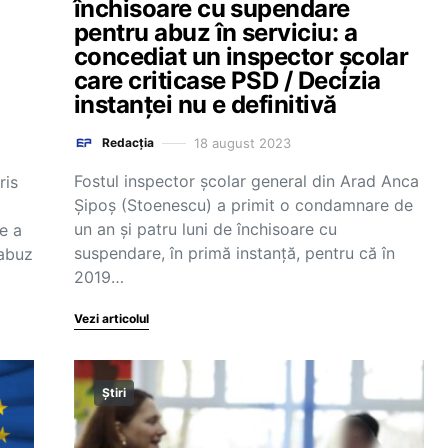
închisoare cu supendare
pentru abuz în serviciu: a
concediat un inspector școlar
care criticase PSD / Decizia
instanței nu e definitivă
18 august 2023
Redacția
Fostul inspector şcolar general din Arad Anca
ris
Şipoş (Stoenescu) a primit o condamnare de
un an şi patru luni de închisoare cu
e a
suspendare, în primă instanţă, pentru că în
 abuz
2019…
Vezi articolul
Știri