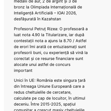
medalii de aur, 2 de argint și 3 de
bronz la Olimpiada Internațională de
Inteligență Artificială – IOAI 2026,
desfășurată în Kazahstan
Profesorul Petruț Rizea: O profesoară a
luat nota 4.90 la Titularizare, iar după
contestații nota a ajuns la 8.70 / Astfel
de erori îmi arată ce entuziasmați sunt
profesorii buni, cu experiență să vină la
corectat și ce resurse financiare sunt
alocate unui astfel de concurs
important
Unici în UE: România este singura țară
din întreaga Uniune Europeană care a
redus cheltuielile de cercetare,
calculate pe cap de locuitor, în ultimul
deceniu. Între 2015-2025, spațiul
comunitar a crescut masiv cheltuielile