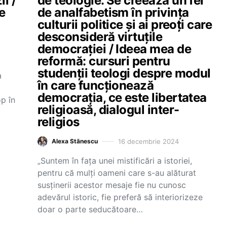
i /
de teologie. Se creează un fel
e
de analfabetism în privința
culturii politice și ai preoți care
desconsideră virtuțile
democrației / Ideea mea de
reformă: cursuri pentru
studenții teologi despre modul
a
în care funcționează
democrația, ce este libertatea
op în
religioasă, dialogul inter-
religios
16 decembrie 2024
Alexa Stănescu
„Suntem în fața unei mistificări a istoriei,
pentru că mulți oameni care s-au alăturat
susținerii acestor mesaje fie nu cunosc
adevărul istoric, fie preferă să interiorizeze
doar o parte seducătoare…