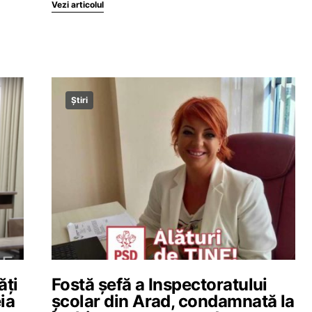
Vezi articolul
Știri
ăți
Fostă șefă a Inspectoratului
ia
școlar din Arad, condamnată la