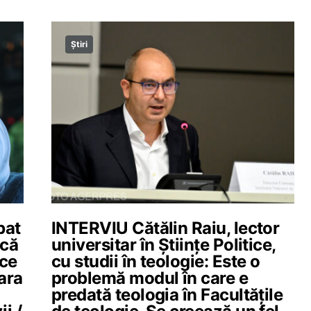
Știri
bat
INTERVIU Cătălin Raiu, lector
scă
universitar în Științe Politice,
 ce
cu studii în teologie: Este o
ara
problemă modul în care e
predată teologia în Facultățile