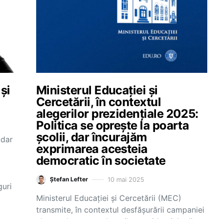
și
Ministerul Educației și
Cercetării, în contextul
alegerilor prezidențiale 2025:
Politica se oprește la poarta
școlii, dar încurajăm
 dar
exprimarea acesteia
democratic în societate
10 mai 2025
Ștefan Lefter
guri
Ministerul Educației și Cercetării (MEC)
transmite, în contextul desfășurării campaniei