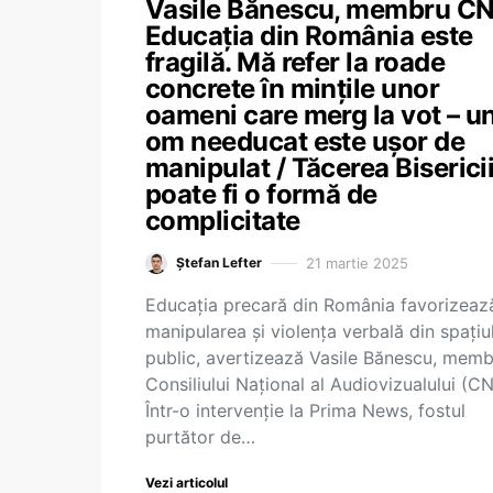
Vasile Bănescu, membru C
Educația din România este
fragilă. Mă refer la roade
concrete în mințile unor
oameni care merg la vot – u
om needucat este ușor de
manipulat / Tăcerea Biserici
poate fi o formă de
complicitate
21 martie 2025
Ștefan Lefter
Educația precară din România favorizeaz
manipularea și violența verbală din spațiu
public, avertizează Vasile Bănescu, memb
Consiliului Național al Audiovizualului (CN
Într-o intervenție la Prima News, fostul
purtător de…
Vezi articolul