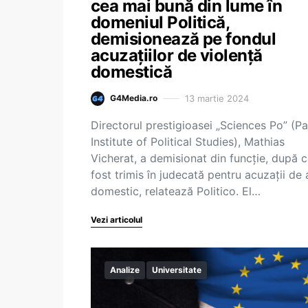
cea mai bună din lume în
domeniul Politică,
demisionează pe fondul
acuzațiilor de violență
domestică
13 martie 2024
G4Media.ro
Directorul prestigioasei „Sciences Po” (Pa
Institute of Political Studies), Mathias
Vicherat, a demisionat din funcție, după c
fost trimis în judecată pentru acuzații de
domestic, relatează Politico. El…
Vezi articolul
Analize
Universitate