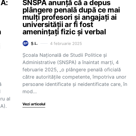
NA:
SNSPA anunță că a depus
plângere penală după ce mai
mulți profesori și angajați ai
universității ar fi fost
n
amenințați fizic și verbal
4 februarie 2025
Ș.L.
i
Școala Națională de Studii Politice și
Administrative (SNSPA) a înaintat marți, 4
februarie 2025, „o plângere penală oficială
către autoritățile competente, împotriva unor
ă
persoane identificate și neidentificate care, în
l
mod…
ru al
Vezi articolul
A).