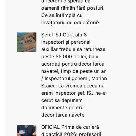
directorii disperați că
oamenii rămân fără posturi.
Ce se întâmplă cu
învățătorii, cu educatorii?
Șeful ISJ Gorj, alți 8
inspectori și personal
auxiliar trebuie să returneze
peste 55.000 de lei, bani
acordați pentru decontarea
navetei, timp de peste un an
/ Inspectorul general, Marian
Staicu: La vremea aceea nu
eram inspector șef. ISJ ne-a
cerut să depunem
documente pentru
decontarea navetei
OFICIAL Prima de carieră
didactică 2026: profesorii