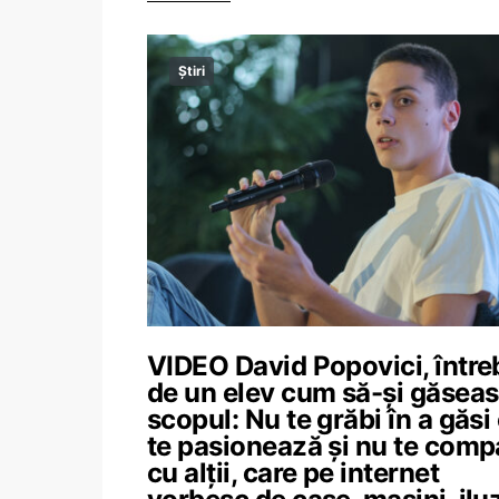
Știri
VIDEO David Popovici, între
de un elev cum să-și găsea
scopul: Nu te grăbi în a găsi
te pasionează și nu te comp
cu alții, care pe internet