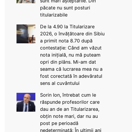
sunt mari așteptările. Din
păcate nu sunt posturi
titularizabile
De la 4.90 la Titularizare
2026, o învățătoare din Sibiu
a primit nota 8.70 după
contestație: Când am văzut
nota inițială, nu mă puteam
opri din plâns. Mi-am dat
seama că lucrarea mea nu a
fost corectată în adevăratul
sens al cuvântului
Sorin Ion, întrebat cum le
răspunde profesorilor care
dau an de an Titularizarea,
obțin note mari, dar nu au
post pe perioadă
nedeterminată: În ultimii ani