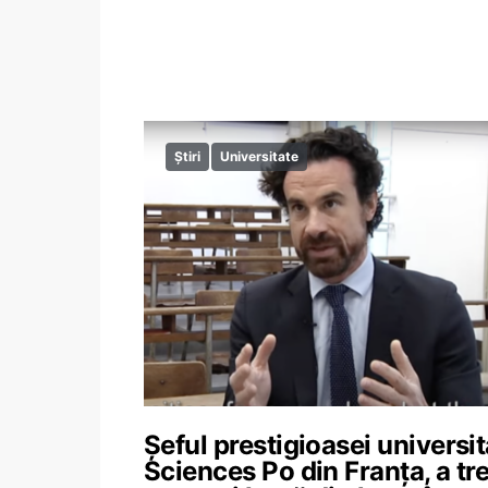
Știri
Universitate
Șeful prestigioasei universit
Sciences Po din Franța, a tre