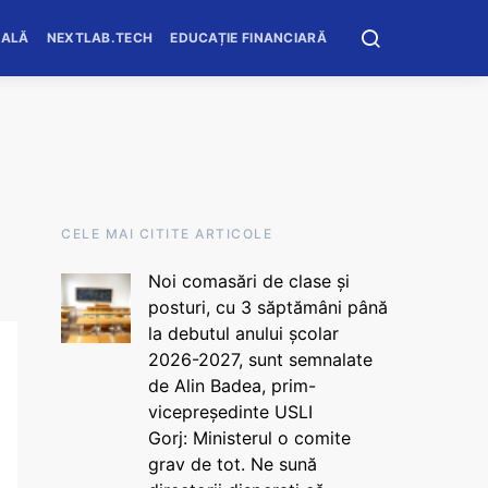
OALĂ
NEXTLAB.TECH
EDUCAȚIE FINANCIARĂ
CELE MAI CITITE ARTICOLE
Noi comasări de clase și
posturi, cu 3 săptămâni până
la debutul anului școlar
2026-2027, sunt semnalate
de Alin Badea, prim-
vicepreședinte USLI
Gorj: Ministerul o comite
grav de tot. Ne sună