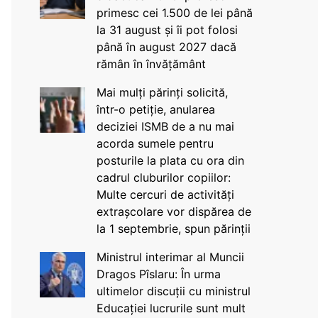
primesc cei 1.500 de lei până
la 31 august și îi pot folosi
până în august 2027 dacă
rămân în învățământ
Mai mulți părinți solicită,
într-o petiție, anularea
deciziei ISMB de a nu mai
acorda sumele pentru
posturile la plata cu ora din
cadrul cluburilor copiilor:
Multe cercuri de activități
extrașcolare vor dispărea de
la 1 septembrie, spun părinții
Ministrul interimar al Muncii
Dragos Pîslaru: În urma
ultimelor discuții cu ministrul
Educației lucrurile sunt mult