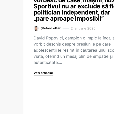
vorbesc de case, mașini, iluzi
Sportivul nu ar exclude să fi
politician independent, dar
„pare aproape imposibil”
2 ianuarie 2025
Ștefan Lefter
David Popovici, campion olimpic la înot, 
vorbit deschis despre presiunile pe care
adolescenții le resimt în căutarea unui sc
viață, oferind un mesaj plin de empatie și
autenticitate:…
Vezi articolul