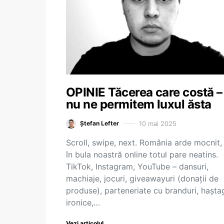
OPINIE Tăcerea care costă – 
nu ne permitem luxul ăsta
10 mai 2025
Ștefan Lefter
Scroll, swipe, next. România arde mocnit,
în bula noastră online totul pare neatins.
TikTok, Instagram, YouTube – dansuri,
machiaje, jocuri, giveawayuri (donații de
produse), parteneriate cu branduri, hașta
ironice,…
Vezi articolul