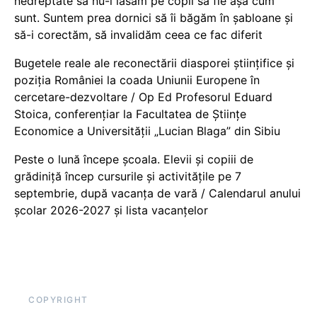
nedreptate să nu-i lăsăm pe copii să fie așa cum
sunt. Suntem prea dornici să îi băgăm în șabloane și
să-i corectăm, să invalidăm ceea ce fac diferit
Bugetele reale ale reconectării diasporei științifice și
poziția României la coada Uniunii Europene în
cercetare-dezvoltare / Op Ed Profesorul Eduard
Stoica, conferențiar la Facultatea de Științe
Economice a Universității „Lucian Blaga” din Sibiu
Peste o lună începe școala. Elevii și copiii de
grădiniță încep cursurile și activitățile pe 7
septembrie, după vacanța de vară / Calendarul anului
școlar 2026-2027 și lista vacanțelor
COPYRIGHT