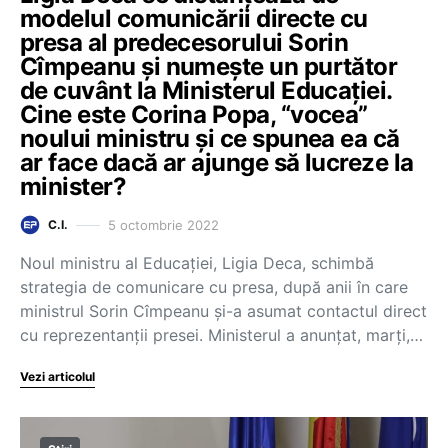
modelul comunicării directe cu
presa al predecesorului Sorin
Cîmpeanu și numește un purtător
de cuvânt la Ministerul Educației.
Cine este Corina Popa, “vocea”
noului ministru și ce spunea ea că
ar face dacă ar ajunge să lucreze la
minister?
5 octombrie 2022
C.I.
Noul ministru al Educației, Ligia Deca, schimbă
strategia de comunicare cu presa, după anii în care
ministrul Sorin Cîmpeanu și-a asumat contactul direct
cu reprezentanții presei. Ministerul a anunțat, marți,…
Vezi articolul