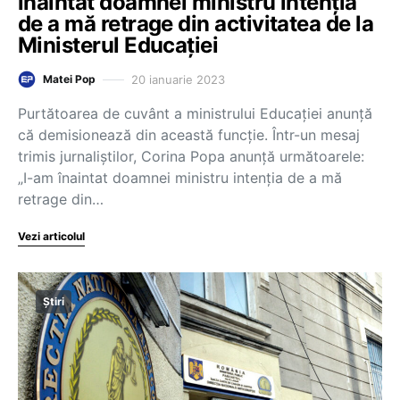
înaintat doamnei ministru intenția
de a mă retrage din activitatea de la
Ministerul Educației
20 ianuarie 2023
Matei Pop
Purtătoarea de cuvânt a ministrului Educației anunță
că demisionează din această funcție. Într-un mesaj
trimis jurnaliștilor, Corina Popa anunță următoarele:
„I-am înaintat doamnei ministru intenția de a mă
retrage din…
Vezi articolul
Știri