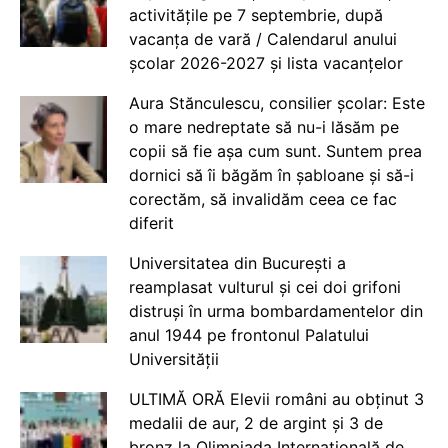
activitățile pe 7 septembrie, după
vacanța de vară / Calendarul anului
școlar 2026-2027 și lista vacanțelor
Aura Stănculescu, consilier școlar: Este
o mare nedreptate să nu-i lăsăm pe
copii să fie așa cum sunt. Suntem prea
dornici să îi băgăm în șabloane și să-i
corectăm, să invalidăm ceea ce fac
diferit
Universitatea din București a
reamplasat vulturul și cei doi grifoni
distruși în urma bombardamentelor din
anul 1944 pe frontonul Palatului
Universității
ULTIMĂ ORĂ Elevii români au obținut 3
medalii de aur, 2 de argint și 3 de
bronz la Olimpiada Internațională de