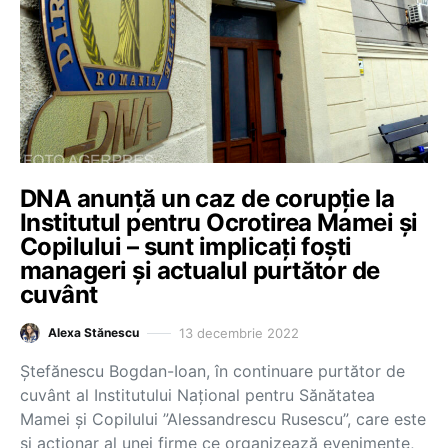
DNA anunță un caz de corupție la
Institutul pentru Ocrotirea Mamei și
Copilului – sunt implicați foști
manageri și actualul purtător de
cuvânt
13 decembrie 2022
Alexa Stănescu
Ștefănescu Bogdan-Ioan, în continuare purtător de
cuvânt al Institutului Național pentru Sănătatea
Mamei și Copilului ”Alessandrescu Rusescu”, care este
și acționar al unei firme ce organizează evenimente,