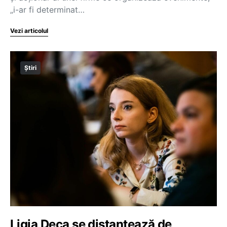
„i-ar fi determinat…
Vezi articolul
Știri
Ligia Deca se distanțează de