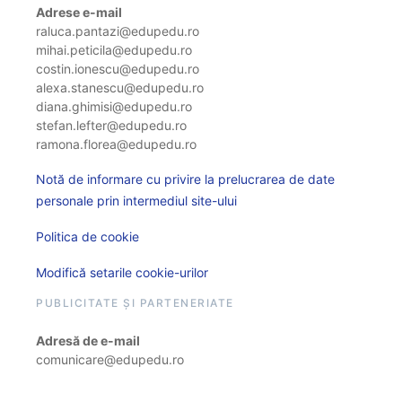
Adrese e-mail
raluca.pantazi@edupedu.ro
mihai.peticila@edupedu.ro
costin.ionescu@edupedu.ro
alexa.stanescu@edupedu.ro
diana.ghimisi@edupedu.ro
stefan.lefter@edupedu.ro
ramona.florea@edupedu.ro
Notă de informare cu privire la prelucrarea de date
personale prin intermediul site-ului
Politica de cookie
Modifică setarile cookie-urilor
PUBLICITATE ȘI PARTENERIATE
Adresă de e-mail
comunicare@edupedu.ro