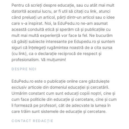
Pentru că scrieți despre educație, sau cu atât mai mult
datorită acestui lucru, ar fi util să citați cu link, atunci
când preluați un articol, părți dintr-un articol sau o idee
care v-a inspirat. Noi, la EduPedu.ro ne-am asumat
această conduită etică și sperăm că și publicațiile cu
mult mai multă experiență vor face la fel. Ne bucurăm
că găsiți subiecte interesante pe Edupedu.ro și suntem
siguri că înțelegeți rugămintea noastră de a cita sursa
(cu link), ca o declarație reciprocă de respect și
profesionalism. Vă mulțumim!
DESPRE NOI
EduPedu.ro este o publicație online care găzduiește
exclusiv articole din domeniul educației și cercetării.
Urmărim constant cum sunt educați copiii noștri, cine și
cum face politicile din educație și cercetare, cine și cum
îi formează pe profesori, cât de adecvate la lumea în
care trăim sunt sistemele de educație și cercetare.
CONTACT REDACȚIE