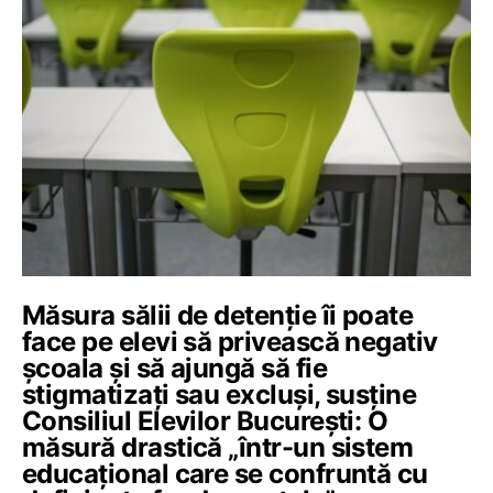
Măsura sălii de detenție îi poate
face pe elevi să privească negativ
școala și să ajungă să fie
stigmatizați sau excluși, susține
Consiliul Elevilor București: O
măsură drastică „într-un sistem
educațional care se confruntă cu