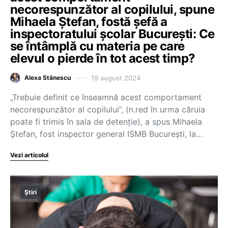
necorespunzător al copilului, spune
Mihaela Ștefan, fostă șefă a
inspectoratului școlar București: Ce
se întâmplă cu materia pe care
elevul o pierde în tot acest timp?
19 august 2024
Alexa Stănescu
„Trebuie definit ce înseamnă acest comportament
necorespunzător al copilului”, (n.red în urma căruia
poate fi trimis în sala de detenție), a spus Mihaela
Ștefan, fost inspector general ISMB București, la…
Vezi articolul
Știri