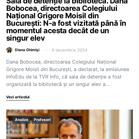
Sala de detenție la bibliotecă. Dana
Bobocea, directoarea Colegiului
Național Grigore Moisil din
București: N-a fost vizitată până în
momentul acesta decât de un
singur elev
6 decembrie 2024
Diana Ghimiși
Dana Bobocea, directoarea Colegiului Național
Grigore Moisil din București, a declarat, la emisiunea
InfoEdu de la TVR Info, că sala de detenție a fost
organizată la bibliotecă și un singur elev a…
Vezi articolul
Analize
Profesori