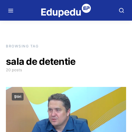
BROWSING TAG
sala de detentie
20 posts
Știri