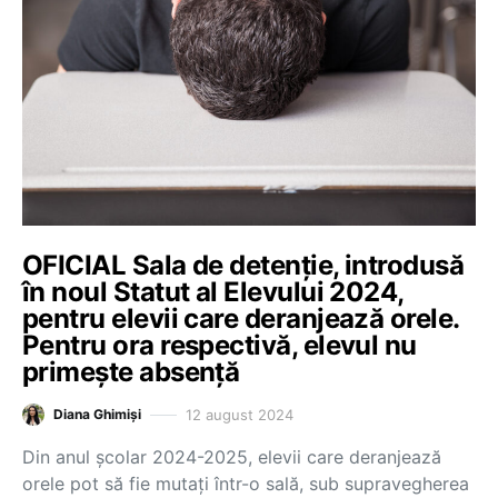
OFICIAL Sala de detenție, introdusă
în noul Statut al Elevului 2024,
pentru elevii care deranjează orele.
Pentru ora respectivă, elevul nu
primește absență
12 august 2024
Diana Ghimiși
Din anul școlar 2024-2025, elevii care deranjează
orele pot să fie mutați într-o sală, sub supravegherea