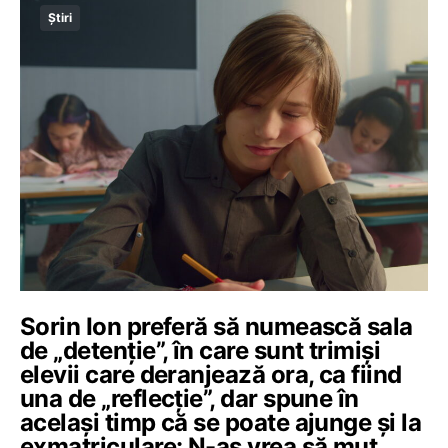
Știri
Sorin Ion preferă să numească sala
de „detenție”, în care sunt trimiși
elevii care deranjează ora, ca fiind
una de „reflecție”, dar spune în
același timp că se poate ajunge și la
exmatriculare: N-aș vrea să mut