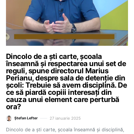
Dincolo de a ști carte, școala
înseamnă și respectarea unui set de
reguli, spune directorul Marius
Perianu, despre sala de detenție din
școli: Trebuie să avem disciplină. De
ce să piardă copiii interesați din
cauza unui element care perturbă
ora?
27 ianuarie 2025
Ștefan Lefter
Dincolo de a ști carte, școala înseamnă și disciplină,