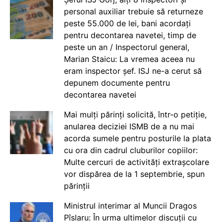
personal auxiliar trebuie să returneze
peste 55.000 de lei, bani acordați
pentru decontarea navetei, timp de
peste un an / Inspectorul general,
Marian Staicu: La vremea aceea nu
eram inspector șef. ISJ ne-a cerut să
depunem documente pentru
decontarea navetei
Mai mulți părinți solicită, într-o petiție,
anularea deciziei ISMB de a nu mai
acorda sumele pentru posturile la plata
cu ora din cadrul cluburilor copiilor:
Multe cercuri de activități extrașcolare
vor dispărea de la 1 septembrie, spun
părinții
Ministrul interimar al Muncii Dragos
Pîslaru: În urma ultimelor discuții cu