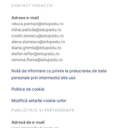
CONTACT REDACȚIE
Adrese e-mail
raluca.pantazi@edupedu.ro
mihai.peticila@edupedu.ro
costin.ionescu@edupedu.ro
alexa.stanescu@edupedu.ro
diana.ghimisi@edupedu.ro
stefan.lefter@edupedu.ro
ramona.florea@edupedu.ro
Notă de informare cu privire la prelucrarea de date
personale prin intermediul site-ului
Politica de cookie
Modifică setarile cookie-urilor
PUBLICITATE ȘI PARTENERIATE
Adresă de e-mail