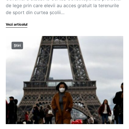
de lege prin care elevii au acces gratuit la terenurile
de sport din curtea şcolii…
Vezi articolul
Știri