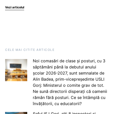
Vezi articolul
CELE MAI CITITE ARTICOLE
Noi comasări de clase și posturi, cu 3
săptămâni până la debutul anului
școlar 2026-2027, sunt semnalate de
Alin Badea, prim-vicepreședinte USLI
Gorj: Ministerul o comite grav de tot.
Ne sună directorii disperați că oamenii
rămân fără posturi. Ce se întâmplă cu
învățătorii, cu educatorii?
Șeful ISJ Gorj, alți 8 inspectori și