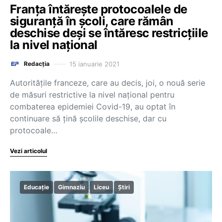
Franța întărește protocoalele de
siguranță în școli, care rămân
deschise deși se întăresc restricțiile
la nivel național
15 ianuarie 2021
Redacția
Autoritățile franceze, care au decis, joi, o nouă serie
de măsuri restrictive la nivel național pentru
combaterea epidemiei Covid-19, au optat în
continuare să țină școlile deschise, dar cu
protocoale…
Vezi articolul
Educație
Gimnaziu
Liceu
Știri