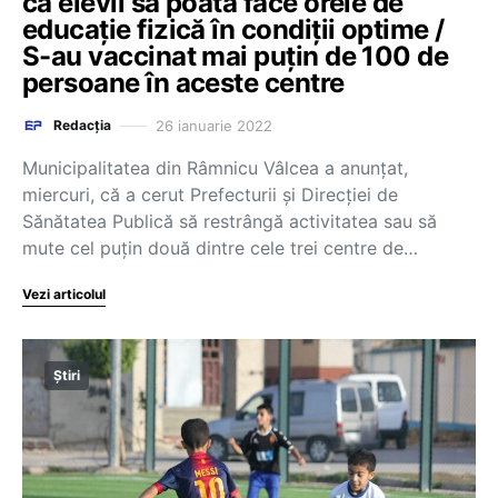
ca elevii să poată face orele de
educație fizică în condiții optime /
S-au vaccinat mai puțin de 100 de
persoane în aceste centre
26 ianuarie 2022
Redacția
Municipalitatea din Râmnicu Vâlcea a anunţat,
miercuri, că a cerut Prefecturii şi Direcţiei de
Sănătatea Publică să restrângă activitatea sau să
mute cel puţin două dintre cele trei centre de…
Vezi articolul
Știri