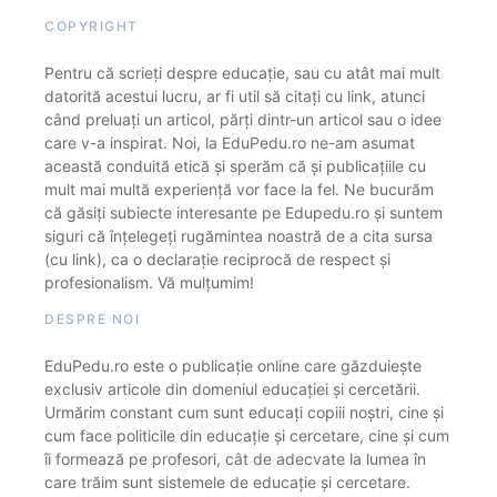
COPYRIGHT
Pentru că scrieți despre educație, sau cu atât mai mult
datorită acestui lucru, ar fi util să citați cu link, atunci
când preluați un articol, părți dintr-un articol sau o idee
care v-a inspirat. Noi, la EduPedu.ro ne-am asumat
această conduită etică și sperăm că și publicațiile cu
mult mai multă experiență vor face la fel. Ne bucurăm
că găsiți subiecte interesante pe Edupedu.ro și suntem
siguri că înțelegeți rugămintea noastră de a cita sursa
(cu link), ca o declarație reciprocă de respect și
profesionalism. Vă mulțumim!
DESPRE NOI
EduPedu.ro este o publicație online care găzduiește
exclusiv articole din domeniul educației și cercetării.
Urmărim constant cum sunt educați copiii noștri, cine și
cum face politicile din educație și cercetare, cine și cum
îi formează pe profesori, cât de adecvate la lumea în
care trăim sunt sistemele de educație și cercetare.