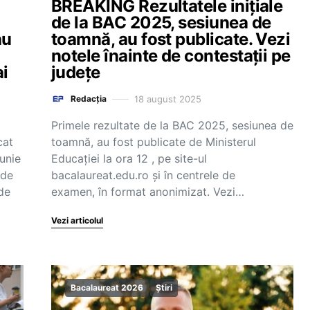
BREAKING Rezultatele inițiale
de la BAC 2025, sesiunea de
au
toamnă, au fost publicate. Vezi
notele înainte de contestații pe
ai
județe
18 august 2025
Redacția
Primele rezultate de la BAC 2025, sesiunea de
cat
toamnă, au fost publicate de Ministerul
unie
Educației la ora 12 , pe site-ul
 de
bacalaureat.edu.ro și în centrele de
 de
examen, în format anonimizat. Vezi…
Vezi articolul
Bacalaureat 2026
Știri