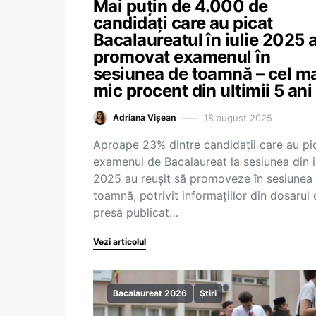
Mai puțin de 4.000 de
candidați care au picat
Bacalaureatul în iulie 2025 
promovat examenul în
sesiunea de toamnă – cel m
mic procent din ultimii 5 ani
18 august 2025
Adriana Vișean
Aproape 23% dintre candidații care au pi
examenul de Bacalaureat la sesiunea din i
2025 au reușit să promoveze în sesiunea
toamnă, potrivit informațiilor din dosarul
presă publicat…
Vezi articolul
Bacalaureat 2026
Știri