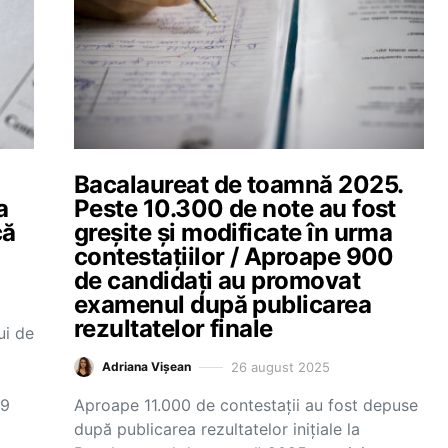
Bacalaureat de toamnă 2025.
a
Peste 10.300 de note au fost
că
greșite și modificate în urma
contestațiilor / Aproape 900
de candidați au promovat
examenul după publicarea
rezultatelor finale
ui de
26 august 2025
Adriana Vișean
19
Aproape 11.000 de contestații au fost depuse
după publicarea rezultatelor inițiale la