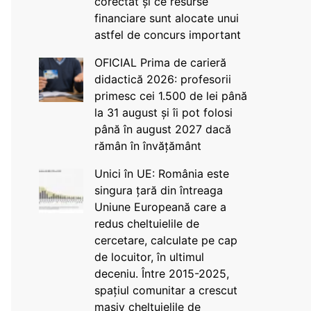
corectat și ce resurse
financiare sunt alocate unui
astfel de concurs important
OFICIAL Prima de carieră
didactică 2026: profesorii
primesc cei 1.500 de lei până
la 31 august și îi pot folosi
până în august 2027 dacă
rămân în învățământ
Unici în UE: România este
singura țară din întreaga
Uniune Europeană care a
redus cheltuielile de
cercetare, calculate pe cap
de locuitor, în ultimul
deceniu. Între 2015-2025,
spațiul comunitar a crescut
masiv cheltuielile de