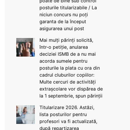
poate de bine sub control
posturile titularizabile / La
niciun concurs nu poți
garanta de la început
asigurarea unui post
Mai mulți părinți solicită,
într-o petiție, anularea
deciziei ISMB de a nu mai
acorda sumele pentru
posturile la plata cu ora din
cadrul cluburilor copiilor:
Multe cercuri de activități
extrașcolare vor dispărea de
la 1 septembrie, spun părinții
Titularizare 2026. Astăzi,
lista posturilor pentru
profesori va fi actualizată,
după repartizarea