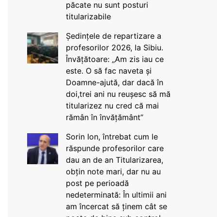
păcate nu sunt posturi
titularizabile
Ședințele de repartizare a
profesorilor 2026, la Sibiu.
Învățătoare: „Am zis iau ce
este. O să fac naveta și
Doamne-ajută, dar dacă în
doi,trei ani nu reușesc să mă
titularizez nu cred că mai
rămân în învățământ”
Sorin Ion, întrebat cum le
răspunde profesorilor care
dau an de an Titularizarea,
obțin note mari, dar nu au
post pe perioadă
nedeterminată: În ultimii ani
am încercat să ținem cât se