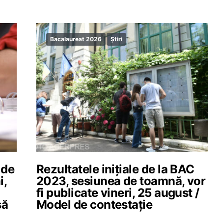
Bacalaureat 2026
Știri
 de
Rezultatele inițiale de la BAC
i,
2023, sesiunea de toamnă, vor
fi publicate vineri, 25 august /
să
Model de contestație