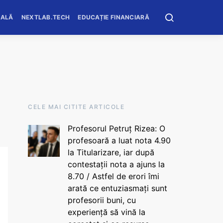
OALĂ
NEXTLAB.TECH
EDUCAȚIE FINANCIARĂ
CELE MAI CITITE ARTICOLE
Profesorul Petruț Rizea: O
profesoară a luat nota 4.90
la Titularizare, iar după
contestații nota a ajuns la
8.70 / Astfel de erori îmi
arată ce entuziasmați sunt
profesorii buni, cu
experiență să vină la