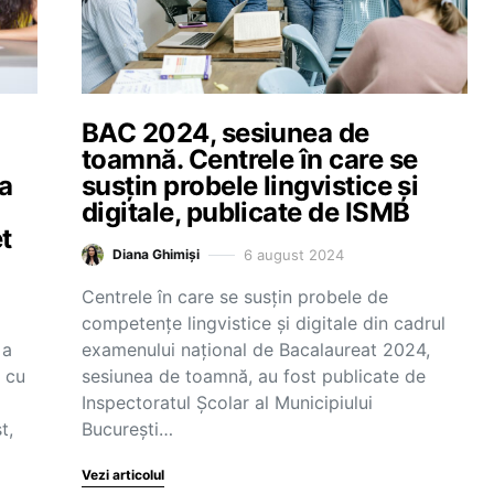
BAC 2024, sesiunea de
toamnă. Centrele în care se
ba
susțin probele lingvistice și
digitale, publicate de ISMB
t
6 august 2024
Diana Ghimiși
Centrele în care se susțin probele de
competențe lingvistice și digitale din cadrul
 a
examenului național de Bacalaureat 2024,
 cu
sesiunea de toamnă, au fost publicate de
Inspectoratul Școlar al Municipiului
t,
București…
Vezi articolul