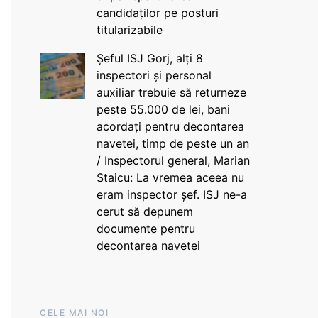
candidaților pe posturi
titularizabile
Șeful ISJ Gorj, alți 8
inspectori și personal
auxiliar trebuie să returneze
peste 55.000 de lei, bani
acordați pentru decontarea
navetei, timp de peste un an
/ Inspectorul general, Marian
Staicu: La vremea aceea nu
eram inspector șef. ISJ ne-a
cerut să depunem
documente pentru
decontarea navetei
CELE MAI NOI