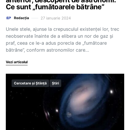
Ce sunt „fumătoarele bătrâne”
27 ianuarie 2024
Redacția
Unele stele, ajunse la crepusculul existenţei lor, trec
neobservate înainte de a elibera un nor de gaz şi
praf, ceea ce le-a adus porecla de „fumătoare
bătrâne”, conform astronomilor care…
Vezi articolul
Cercetare și Știință
Știri