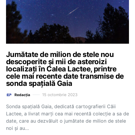
Jumătate de milion de stele nou
descoperite și mii de asteroizi
localizați în Calea Lactee, printre
cele mai recente date transmise de
sonda spațială Gaia
15 octombrie 2023
Redacția
Sonda spaţială Gaia, dedicată cartografierii Căii
Lactee, a livrat marţi cea mai recentă colecţie a sa de
date, care au dezvăluit o jumătate de milion de stele
noi şi au…