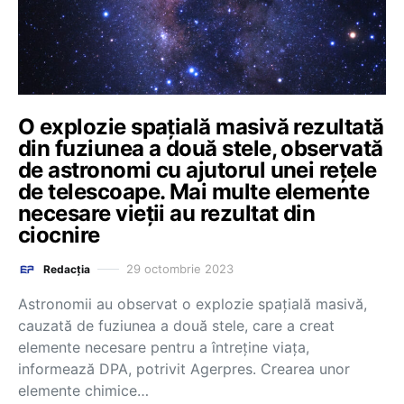
O explozie spațială masivă rezultată
din fuziunea a două stele, observată
de astronomi cu ajutorul unei rețele
de telescoape. Mai multe elemente
necesare vieții au rezultat din
ciocnire
29 octombrie 2023
Redacția
Astronomii au observat o explozie spaţială masivă,
cauzată de fuziunea a două stele, care a creat
elemente necesare pentru a întreţine viaţa,
informează DPA, potrivit Agerpres. Crearea unor
elemente chimice…