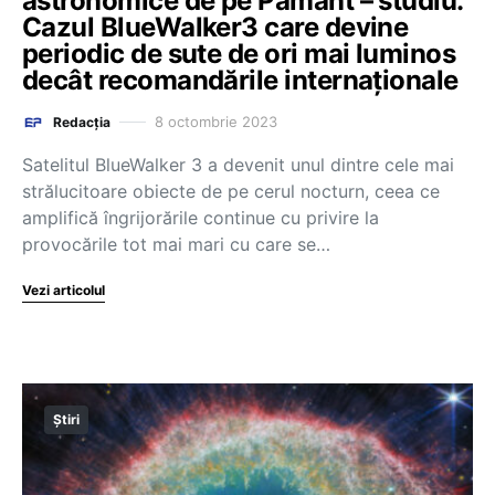
astronomice de pe Pământ – studiu.
Cazul BlueWalker3 care devine
periodic de sute de ori mai luminos
decât recomandările internaționale
8 octombrie 2023
Redacția
Satelitul BlueWalker 3 a devenit unul dintre cele mai
strălucitoare obiecte de pe cerul nocturn, ceea ce
amplifică îngrijorările continue cu privire la
provocările tot mai mari cu care se…
Vezi articolul
Știri