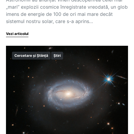
„mari” explozii cosmice înregistrate vreodată, un glob
imens de energie de 100 de ori mai mare decât
sistemul nostru solar, care s-a aprins…
Vezi articolul
Cercetare și Știință
Știri