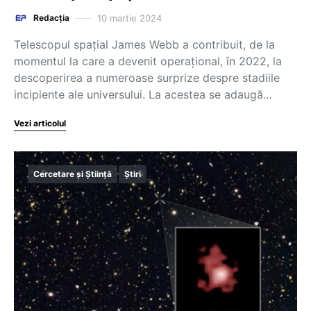
10 martie 2024
Redacția
Telescopul spaţial James Webb a contribuit, de la
momentul la care a devenit operaţional, în 2022, la
descoperirea a numeroase surprize despre stadiile
incipiente ale universului. La acestea se adaugă…
Vezi articolul
Cercetare și Știință
Știri