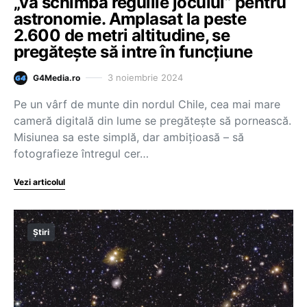
„va schimba regulile jocului” pentru
astronomie. Amplasat la peste
2.600 de metri altitudine, se
pregătește să intre în funcțiune
3 noiembrie 2024
G4Media.ro
Pe un vârf de munte din nordul Chile, cea mai mare
cameră digitală din lume se pregătește să pornească.
Misiunea sa este simplă, dar ambițioasă – să
fotografieze întregul cer…
Vezi articolul
Știri