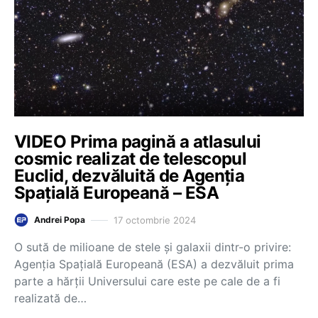
VIDEO Prima pagină a atlasului
cosmic realizat de telescopul
Euclid, dezvăluită de Agenția
Spațială Europeană – ESA
17 octombrie 2024
Andrei Popa
O sută de milioane de stele şi galaxii dintr-o privire:
Agenţia Spaţială Europeană (ESA) a dezvăluit prima
parte a hărţii Universului care este pe cale de a fi
realizată de…