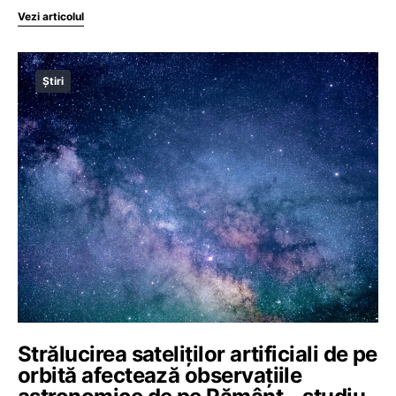
Vezi articolul
Știri
Strălucirea sateliților artificiali de pe
orbită afectează observațiile