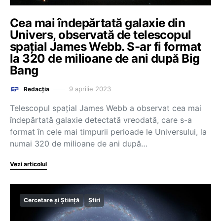
Cea mai îndepărtată galaxie din
Univers, observată de telescopul
spațial James Webb. S-ar fi format
la 320 de milioane de ani după Big
Bang
9 aprilie 2023
Redacția
Telescopul spaţial James Webb a observat cea mai
îndepărtată galaxie detectată vreodată, care s-a
format în cele mai timpurii perioade le Universului, la
numai 320 de milioane de ani după…
Vezi articolul
Cercetare și Știință
Știri