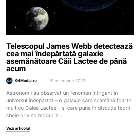
Telescopul James Webb detectează
cea mai îndepărtată galaxie
asemănătoare Căii Lactee de până
acum
19 noiembrie 2023
G4Media.ro
Astronomii au observat un fenomen intrigant în
universul îndepărtat – o galaxie care seamănă foarte
mult cu Calea Lactee – și care pune în discuție teorii
cheie privind modul în…
Vezi articolul