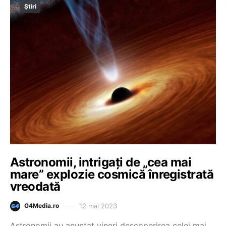
Știri
Astronomii, intrigați de „cea mai
mare” explozie cosmică înregistrată
vreodată
12 mai 2023
G4Media.ro
Astronomii au anunțat vineri descoperirea celei mai