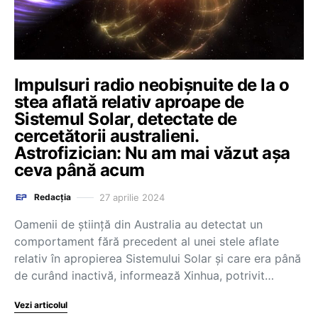
Impulsuri radio neobișnuite de la o
stea aflată relativ aproape de
Sistemul Solar, detectate de
cercetătorii australieni.
Astrofizician: Nu am mai văzut așa
ceva până acum
27 aprilie 2024
Redacția
Oamenii de ştiinţă din Australia au detectat un
comportament fără precedent al unei stele aflate
relativ în apropierea Sistemului Solar şi care era până
de curând inactivă, informează Xinhua, potrivit…
Vezi articolul