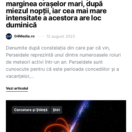
marginea orașelor mari, după
miezul nopții, iar cea mai mare
intensitate a acestora are loc
duminică
12 august 2023
G4Media.ro
Denumite după constelaţia din care par că vin,
Perseidele reprezintă unul dintre numeroasele roiuri
de meteori activi într-un an. Perseidele sunt
cunoscute pentru că este perioada concediilor şi a
vacanţelor,…
Vezi articolul
Cercetare și Știință
Știri