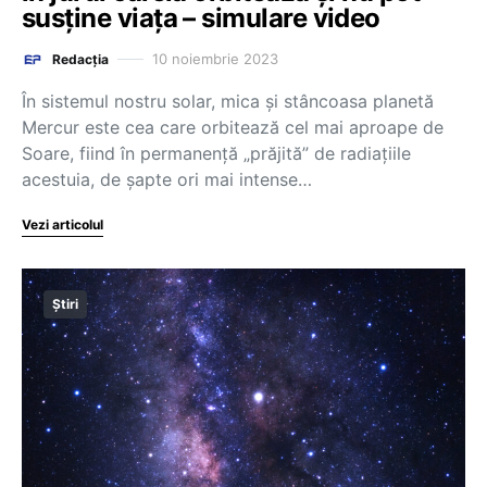
susține viața – simulare video
10 noiembrie 2023
Redacția
În sistemul nostru solar, mica şi stâncoasa planetă
Mercur este cea care orbitează cel mai aproape de
Soare, fiind în permanenţă „prăjită” de radiaţiile
acestuia, de şapte ori mai intense…
Vezi articolul
Știri