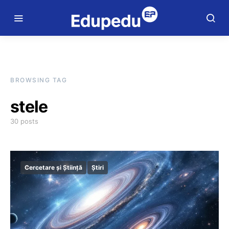
BROWSING TAG
stele
30 posts
Cercetare și Știință
Știri