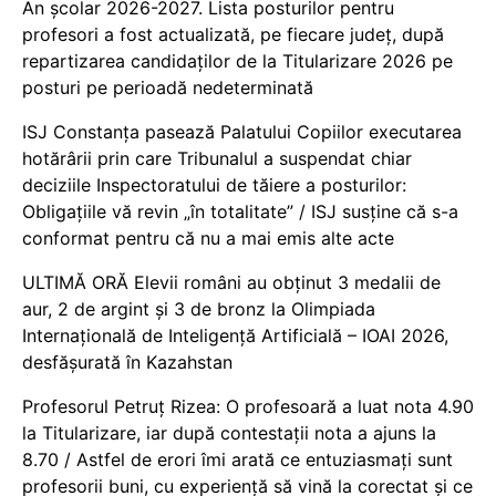
An școlar 2026-2027. Lista posturilor pentru
profesori a fost actualizată, pe fiecare județ, după
repartizarea candidaților de la Titularizare 2026 pe
posturi pe perioadă nedeterminată
ISJ Constanța pasează Palatului Copiilor executarea
hotărârii prin care Tribunalul a suspendat chiar
deciziile Inspectoratului de tăiere a posturilor:
Obligațiile vă revin „în totalitate” / ISJ susține că s-a
conformat pentru că nu a mai emis alte acte
ULTIMĂ ORĂ Elevii români au obținut 3 medalii de
aur, 2 de argint și 3 de bronz la Olimpiada
Internațională de Inteligență Artificială – IOAI 2026,
desfășurată în Kazahstan
Profesorul Petruț Rizea: O profesoară a luat nota 4.90
la Titularizare, iar după contestații nota a ajuns la
8.70 / Astfel de erori îmi arată ce entuziasmați sunt
profesorii buni, cu experiență să vină la corectat și ce