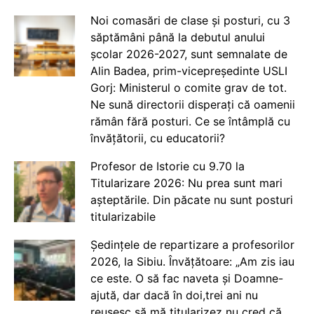
Noi comasări de clase și posturi, cu 3
săptămâni până la debutul anului
școlar 2026-2027, sunt semnalate de
Alin Badea, prim-vicepreședinte USLI
Gorj: Ministerul o comite grav de tot.
Ne sună directorii disperați că oamenii
rămân fără posturi. Ce se întâmplă cu
învățătorii, cu educatorii?
Profesor de Istorie cu 9.70 la
Titularizare 2026: Nu prea sunt mari
așteptările. Din păcate nu sunt posturi
titularizabile
Ședințele de repartizare a profesorilor
2026, la Sibiu. Învățătoare: „Am zis iau
ce este. O să fac naveta și Doamne-
ajută, dar dacă în doi,trei ani nu
reușesc să mă titularizez nu cred că