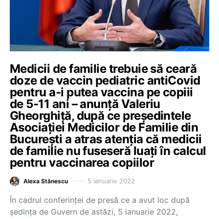
Medicii de familie trebuie să ceară
doze de vaccin pediatric antiCovid
pentru a-i putea vaccina pe copiii
de 5-11 ani – anunță Valeriu
Gheorghiță, după ce președintele
Asociației Medicilor de Familie din
București a atras atenția că medicii
de familie nu fuseseră luați în calcul
pentru vaccinarea copiilor
5 ianuarie 2022
Alexa Stănescu
În cadrul conferinței de presă ce a avut loc după
ședința de Guvern de astăzi, 5 ianuarie 2022,