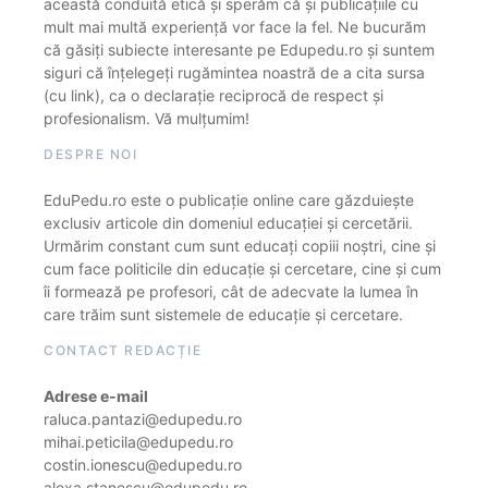
această conduită etică și sperăm că și publicațiile cu
mult mai multă experiență vor face la fel. Ne bucurăm
că găsiți subiecte interesante pe Edupedu.ro și suntem
siguri că înțelegeți rugămintea noastră de a cita sursa
(cu link), ca o declarație reciprocă de respect și
profesionalism. Vă mulțumim!
DESPRE NOI
EduPedu.ro este o publicație online care găzduiește
exclusiv articole din domeniul educației și cercetării.
Urmărim constant cum sunt educați copiii noștri, cine și
cum face politicile din educație și cercetare, cine și cum
îi formează pe profesori, cât de adecvate la lumea în
care trăim sunt sistemele de educație și cercetare.
CONTACT REDACȚIE
Adrese e-mail
raluca.pantazi@edupedu.ro
mihai.peticila@edupedu.ro
costin.ionescu@edupedu.ro
alexa.stanescu@edupedu.ro