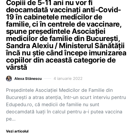
Copiii de 5-11 ani nu vor fi
deocamdată vaccinați anti-Covid-
19 în cabinetele medicilor de
familie, ci în centrele de vaccinare,
spune președintele Asociației
medicilor de familie din București,
Sandra Alexiu / Ministerul Sănătății
încă nu știe când începe imunizarea
copiilor din această categorie de
vârstă
4 ianuarie 2022
Alexa Stănescu
Președintele Asociației Medicilor de Familie din
București a atras atenția, într-un scurt interviu pentru
Edupedu.ro, că medicii de familie nu sunt
deocamdată luați în calcul pentru a-i putea vaccina
pe…
Vezi articolul