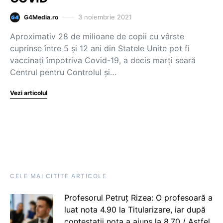
3 noiembrie 2021
G4Media.ro
Aproximativ 28 de milioane de copii cu vârste
cuprinse între 5 şi 12 ani din Statele Unite pot fi
vaccinaţi împotriva Covid-19, a decis marţi seară
Centrul pentru Controlul şi…
Vezi articolul
CELE MAI CITITE ARTICOLE
Profesorul Petruț Rizea: O profesoară a
luat nota 4.90 la Titularizare, iar după
contestații nota a ajuns la 8.70 / Astfel