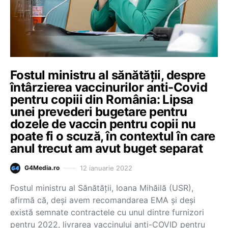
Fostul ministru al sănătății, despre
întârzierea vaccinurilor anti-Covid
pentru copiii din România: Lipsa
unei prevederi bugetare pentru
dozele de vaccin pentru copii nu
poate fi o scuză, în contextul în care
anul trecut am avut buget separat
12 ianuarie 2022
G4Media.ro
Fostul ministru al Sănătăţii, Ioana Mihăilă (USR),
afirmă că, deşi avem recomandarea EMA şi deşi
există semnate contractele cu unul dintre furnizori
pentru 2022, livrarea vaccinului anti-COVID pentru