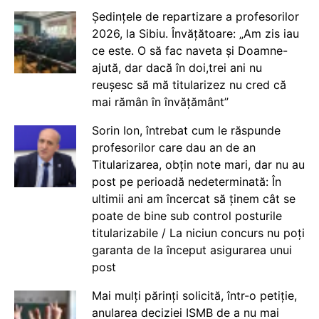
Ședințele de repartizare a profesorilor
2026, la Sibiu. Învățătoare: „Am zis iau
ce este. O să fac naveta și Doamne-
ajută, dar dacă în doi,trei ani nu
reușesc să mă titularizez nu cred că
mai rămân în învățământ”
Sorin Ion, întrebat cum le răspunde
profesorilor care dau an de an
Titularizarea, obțin note mari, dar nu au
post pe perioadă nedeterminată: În
ultimii ani am încercat să ținem cât se
poate de bine sub control posturile
titularizabile / La niciun concurs nu poți
garanta de la început asigurarea unui
post
Mai mulți părinți solicită, într-o petiție,
anularea deciziei ISMB de a nu mai