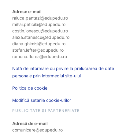
Adrese e-mail
raluca.pantazi@edupedu.ro
mihai.peticila@edupedu.ro
costin.ionescu@edupedu.ro
alexa.stanescu@edupedu.ro
diana.ghimisi@edupedu.ro
stefan.lefter@edupedu.ro
ramona.florea@edupedu.ro
Notă de informare cu privire la prelucrarea de date
personale prin intermediul site-ului
Politica de cookie
Modifică setarile cookie-urilor
PUBLICITATE ȘI PARTENERIATE
Adresă de e-mail
comunicare@edupedu.ro