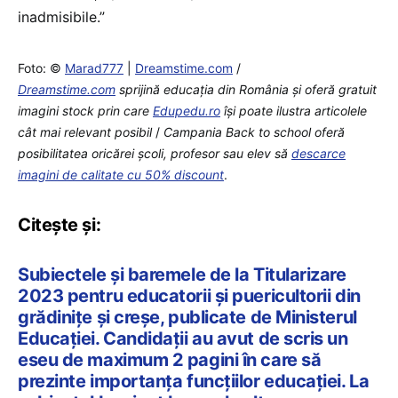
inadmisibile.”
Foto: ©
Marad777
|
Dreamstime.com
/
Dreamstime.com
sprijină educaţia din România şi oferă gratuit
imagini stock prin care
Edupedu.ro
îşi poate ilustra articolele
cât mai relevant posibil
/
Campania Back to school oferă
posibilitatea oricărei școli, profesor sau elev să
descarce
imagini de calitate cu 50% discount
.
Citește și:
Subiectele și baremele de la Titularizare
2023 pentru educatorii și puericultorii din
grădinițe și creșe, publicate de Ministerul
Educației. Candidații au avut de scris un
eseu de maximum 2 pagini în care să
prezinte importanța funcțiilor educației. La