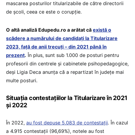
mascarea posturilor titularizabile de către directorii
de școli, ceea ce este o corupție.
O altă analiză Edupedu.ro a arătat că
există o
scădere a numărului de candidați la Titularizare
2023, față de anii trecuți – din 2021 până în
prezent
.
În plus, sunt sub 1.000 de posturi pentru
profesorii din centrele și cabinetele psihopedagogice,
deși Ligia Deca anunța că a repartizat în județe mai
multe posturi.
Situația contestațiilor la Titularizare în 2021
și 2022
În 2022,
au fost depuse 5.083 de contestații
. În cazul
a 4.915 contestații (96,69%), notele au fost