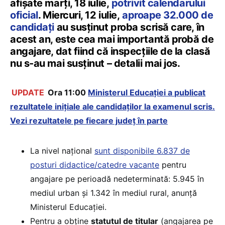
afișate marți, 18 iulie,
potrivit calendarului
oficial
. Miercuri, 12 iulie,
aproape 32.000 de
candidați
au susținut proba scrisă care, în
acest an, este cea mai importantă probă de
angajare, dat fiind că inspecțiile de la clasă
nu s-au mai susținut – detalii mai jos.
UPDATE
Ora 11:00
Ministerul Educației a publicat
rezultatele inițiale ale candidaților la examenul scris.
Vezi rezultatele pe fiecare județ în parte
La nivel naţional
sunt disponibile 6.837 de
posturi didactice/catedre vacante
pentru
angajare pe perioadă nedeterminată: 5.945 în
mediul urban şi 1.342 în mediul rural, anunță
Ministerul Educației.
Pentru a obţine
statutul de titular
(angajarea pe