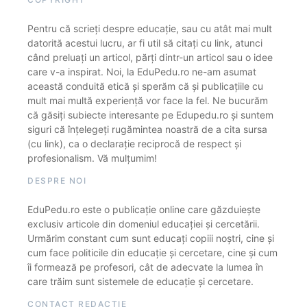
Pentru că scrieți despre educație, sau cu atât mai mult
datorită acestui lucru, ar fi util să citați cu link, atunci
când preluați un articol, părți dintr-un articol sau o idee
care v-a inspirat. Noi, la EduPedu.ro ne-am asumat
această conduită etică și sperăm că și publicațiile cu
mult mai multă experiență vor face la fel. Ne bucurăm
că găsiți subiecte interesante pe Edupedu.ro și suntem
siguri că înțelegeți rugămintea noastră de a cita sursa
(cu link), ca o declarație reciprocă de respect și
profesionalism. Vă mulțumim!
DESPRE NOI
EduPedu.ro este o publicație online care găzduiește
exclusiv articole din domeniul educației și cercetării.
Urmărim constant cum sunt educați copiii noștri, cine și
cum face politicile din educație și cercetare, cine și cum
îi formează pe profesori, cât de adecvate la lumea în
care trăim sunt sistemele de educație și cercetare.
CONTACT REDACȚIE