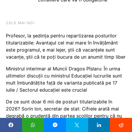
CELE MAI NOI
Profesor, la ședința pentru repartizarea posturilor
titularizabile: Avantajul cel mai mare în învățământ
este programul, e mai lejer, știi că vacanțele sunt
vacanţe, știi că te poți bucura de un anumit timp liber
Ministrul interimar al Muncii Dragos Pîslaru: În urma
ultimelor discuții cu ministrul Educației lucrurile sunt
mult îmbunătățite față de varianta publicată pe 17
iulie / Sectorul educației este crucial
De ce sunt doar 6 mii de posturi titularizabile în
2026? Sorin Ion, secretar de stat: Cifrele arată mai
degrabă o prudență din partea școlilor pentru că nu
pot garanta că peste un an vor mai avea suficienți
elevi / Este și un joc de concurență