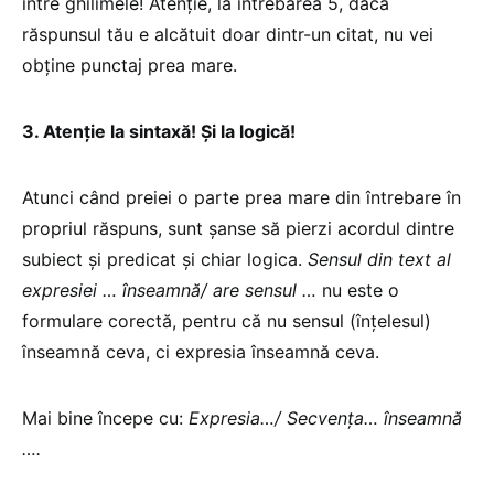
între ghilimele! Atenţie, la întrebarea 5, dacă
răspunsul tău e alcătuit doar dintr-un citat, nu vei
obţine punctaj prea mare.
3. Atenţie la sintaxă! Şi la logică!
Atunci când preiei o parte prea mare din întrebare în
propriul răspuns, sunt şanse să pierzi acordul dintre
subiect şi predicat şi chiar logica.
Sensul din text al
expresiei … înseamnă/ are sensul …
nu este o
formulare corectă, pentru că nu sensul (înţelesul)
înseamnă ceva, ci expresia înseamnă ceva.
Mai bine începe cu:
Expresia…/ Secvenţa… înseamnă
….