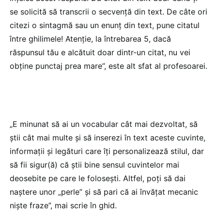
se solicită să transcrii o secvenţă din text. De câte ori
citezi o sintagmă sau un enunţ din text, pune citatul
între ghilimele! Atenţie, la întrebarea 5, dacă
răspunsul tău e alcătuit doar dintr-un citat, nu vei
obţine punctaj prea mare”, este alt sfat al profesoarei.
„E minunat să ai un vocabular cât mai dezvoltat, să
ştii cât mai multe şi să inserezi în text aceste cuvinte,
informaţii şi legături care îţi personalizează stilul, dar
să fii sigur(ă) că ştii bine sensul cuvintelor mai
deosebite pe care le foloseşti. Altfel, poţi să dai
naştere unor „perle” şi să pari că ai învăţat mecanic
nişte fraze”, mai scrie în ghid.