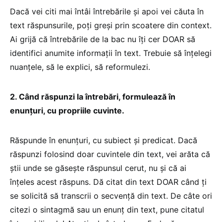
Dacă vei citi mai întâi întrebările şi apoi vei căuta în
text răspunsurile, poţi greşi prin scoatere din context.
Ai grijă că întrebările de la bac nu îţi cer DOAR să
identifici anumite informaţii în text. Trebuie să înţelegi
nuanţele, să le explici, să reformulezi.
2. Când răspunzi la întrebări, formulează în
enunţuri, cu propriile cuvinte.
Răspunde în enunţuri, cu subiect şi predicat. Dacă
răspunzi folosind doar cuvintele din text, vei arăta că
ştii unde se găseşte răspunsul cerut, nu şi că ai
înțeles acest răspuns. Dă citat din text DOAR când ţi
se solicită să transcrii o secvenţă din text. De câte ori
citezi o sintagmă sau un enunţ din text, pune citatul