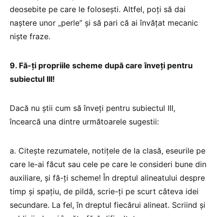
deosebite pe care le foloseşti. Altfel, poţi să dai
naştere unor „perle” şi să pari că ai învăţat mecanic
nişte fraze.
9. Fă-ţi propriile scheme după care înveţi pentru
subiectul III!
Dacă nu ştii cum să înveţi pentru subiectul III,
încearcă una dintre următoarele sugestii:
a. Citeşte rezumatele, notiţele de la clasă, eseurile pe
care le-ai făcut sau cele pe care le consideri bune din
auxiliare, şi fă-ţi scheme! În dreptul alineatului despre
timp şi spaţiu, de pildă, scrie-ţi pe scurt câteva idei
secundare. La fel, în dreptul fiecărui alineat. Scriind şi