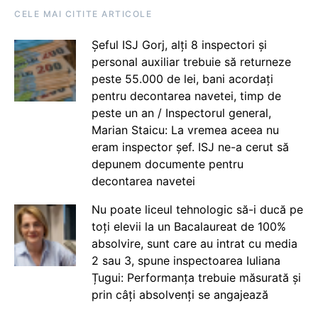
CELE MAI CITITE ARTICOLE
Șeful ISJ Gorj, alți 8 inspectori și
personal auxiliar trebuie să returneze
peste 55.000 de lei, bani acordați
pentru decontarea navetei, timp de
peste un an / Inspectorul general,
Marian Staicu: La vremea aceea nu
eram inspector șef. ISJ ne-a cerut să
depunem documente pentru
decontarea navetei
Nu poate liceul tehnologic să-i ducă pe
toți elevii la un Bacalaureat de 100%
absolvire, sunt care au intrat cu media
2 sau 3, spune inspectoarea Iuliana
Țugui: Performanța trebuie măsurată și
prin câți absolvenți se angajează