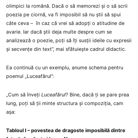
olimpici la română. Dacă o să memorezi şi o să scrii
poezia pe ciornă, va fi imposibil să nu ştii să spui
câte ceva – în caz că vrei să adopţi o atitudine de
avarie. Iar dacă ştii deja multe despre cum se
analizează o poezie, poţi să îţi susţii ideile cu expresii
şi secvenţe din text”, mai sfătuiește cadrul didactic.
Ea continuă cu un exemplu, anume schema pentru
poemul „Luceafărul”:
„Cum să înveţi
Luceafărul
? Bine, dacă ţi se pare prea
lung, poţi să ţii minte structura şi compoziţia, cam
aşa:
Tabloul I – povestea de dragoste imposibilă dintre