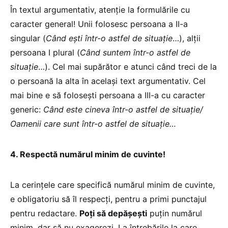
În textul argumentativ, atenţie la formulările cu
caracter general! Unii folosesc persoana a II-a
singular (
Când eşti într-o astfel de situaţie
…), alţii
persoana I plural (
Când suntem într-o astfel de
situaţie
…). Cel mai supărător e atunci când treci de la
o persoană la alta în acelaşi text argumentativ. Cel
mai bine e să foloseşti persoana a III-a cu caracter
generic:
Când este cineva într-o astfel de situaţie/
Oamenii care sunt într-o astfel de situaţie…
4. Respectă numărul minim de cuvinte!
La cerinţele care specifică numărul minim de cuvinte,
e obligatoriu să îl respecţi, pentru a primi punctajul
pentru redactare.
Poţi să depăşeşti
puţin numărul
minim, dar să nu exagerezi. La întrebările la care