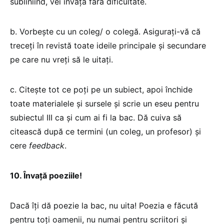
subliniind, vei învăţa fără dificultate.
b. Vorbeşte cu un coleg/ o colegă. Asiguraţi-vă că
treceţi în revistă toate ideile principale şi secundare
pe care nu vreţi să le uitaţi.
c. Citeşte tot ce poţi pe un subiect, apoi închide
toate materialele şi sursele şi scrie un eseu pentru
subiectul III ca şi cum ai fi la bac. Dă cuiva să
citească după ce termini (un coleg, un profesor) şi
cere
feedback
.
10. Învaţă poeziile!
Dacă îţi dă poezie la bac, nu uita! Poezia e făcută
pentru toţi oamenii, nu numai pentru scriitori şi