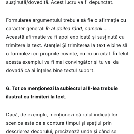
susţinută/dovedită. Acest lucru va fi depunctat.
Formularea argumentului trebuie să fie o afirmaţie cu
caracter general:
În al doilea rând, oamenii …
.
Această afirmaţie va fi apoi explicată şi susţinută cu
trimitere la text. Atenţie! Şi trimiterea la text e bine să
o formulezi cu propriile cuvinte, nu cu un citat! În felul
acesta exemplul va fi mai convingător şi tu vei da
dovadă că ai înţeles bine textul suport.
6. Tot ce menţionezi la subiectul al II-lea trebuie
ilustrat cu trimiteri la text
.
Dacă, de exemplu, menţionezi că rolul indicaţiilor
scenice este de a contura timpul şi spaţiul prin
descrierea decorului, precizează unde şi când se