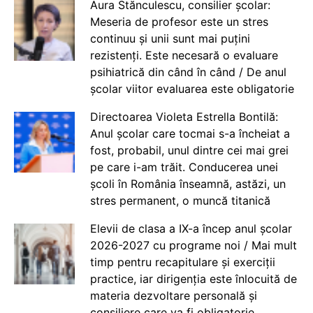
Aura Stănculescu, consilier școlar:
Meseria de profesor este un stres
continuu și unii sunt mai puțini
rezistenți. Este necesară o evaluare
psihiatrică din când în când / De anul
școlar viitor evaluarea este obligatorie
Directoarea Violeta Estrella Bontilă:
Anul școlar care tocmai s-a încheiat a
fost, probabil, unul dintre cei mai grei
pe care i-am trăit. Conducerea unei
școli în România înseamnă, astăzi, un
stres permanent, o muncă titanică
Elevii de clasa a IX-a încep anul școlar
2026-2027 cu programe noi / Mai mult
timp pentru recapitulare și exerciții
practice, iar dirigenția este înlocuită de
materia dezvoltare personală și
consiliere care va fi obligatorie