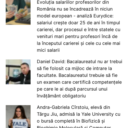
Evoluția salariilor profesorilor din
România nu se încadrează în niciun
model european - analiză Eurydice:
salariul crește doar 25 de ani în timpul
carierei, dar procesul e între statele cu
venituri mari pentru profesori încă de
la începutul carierei și cele cu cele mai
mici salarii
Daniel David: Bacalaureatul nu ar trebui
să fie folosit ca mijloc de intrare la
facultate. Bacalaureatul trebuie să fie
un examen care certifică competențele
pe care le ai după parcursul unui
învățământ obligatoriu
Andra-Gabriela Cîrstoiu, elevă din
Târgu Jiu, admisă la Yale University cu
o bursă completă în Biofizică și
Biochimie Moleculară și Computer