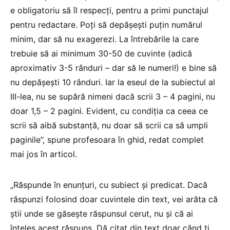
e obligatoriu să îl respecţi, pentru a primi punctajul
pentru redactare. Poţi să depăşeşti puţin numărul
minim, dar să nu exagerezi. La întrebările la care
trebuie să ai minimum 30-50 de cuvinte (adică
aproximativ 3-5 rânduri – dar să le numeri!) e bine să
nu depăşeşti 10 rânduri. Iar la eseul de la subiectul al
III-lea, nu se supără nimeni dacă scrii 3 – 4 pagini, nu
doar 1,5 – 2 pagini. Evident, cu condiţia ca ceea ce
scrii să aibă substanţă, nu doar să scrii ca să umpli
paginile”, spune profesoara în ghid, redat complet
mai jos în articol.
„Răspunde în enunţuri, cu subiect şi predicat. Dacă
răspunzi folosind doar cuvintele din text, vei arăta că
ştii unde se găseşte răspunsul cerut, nu şi că ai
înțeles acest răspuns. Dă citat din text doar când ţi