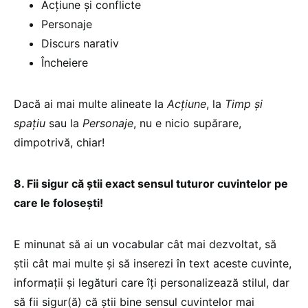
Acţiune şi conflicte
Personaje
Discurs narativ
Încheiere
Dacă ai mai multe alineate la
Acţiune
, la
Timp şi
spaţiu
sau la
Personaje
, nu e nicio supărare,
dimpotrivă, chiar!
8. Fii sigur că ştii exact sensul tuturor cuvintelor pe
care le foloseşti!
E minunat să ai un vocabular cât mai dezvoltat, să
ştii cât mai multe şi să inserezi în text aceste cuvinte,
informaţii şi legături care îţi personalizează stilul, dar
să fii sigur(ă) că ştii bine sensul cuvintelor mai