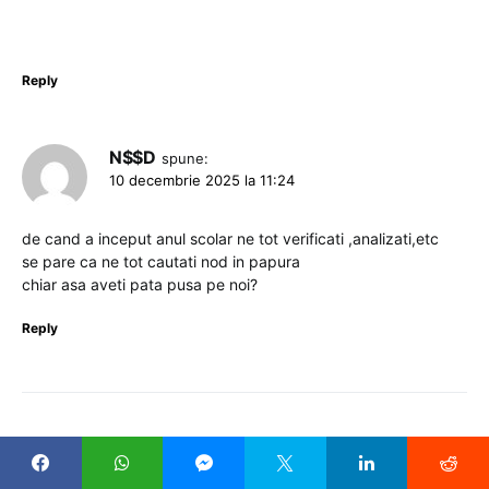
Reply
N$$D
spune:
10 decembrie 2025 la 11:24
de cand a inceput anul scolar ne tot verificati ,analizati,etc
se pare ca ne tot cautati nod in papura
chiar asa aveti pata pusa pe noi?
Reply
LASĂ UN RĂSPUNS