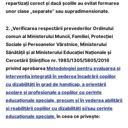
repartizați corect și dacă școlile au evitat formarea
unor clase „separate” sau supradimensionate.
2. „Verificarea respectării prevederilor Ordinului
comun al Ministerului Muncii, Familiei, Protecției
Sociale și Persoanelor Vârstnice, Ministerului
Sănătății și al Ministerului Educației Naționale și
Cercetării Științifice nr. 1985/1305/5805/2016
privind aprobarea
Metodologiei pentru evaluarea și
intervenția integrată în vederea încadrării copiilor
cu dizabilități în grad de handicap, a orientării
școlare și profesionale a copiilor cu cerințe
educaționale speciale, precum și în vederea abilitării
și reabilitării copiilor cu dizabilități și/sau cerințe
educaționale speciale
, în ceea ce privește: