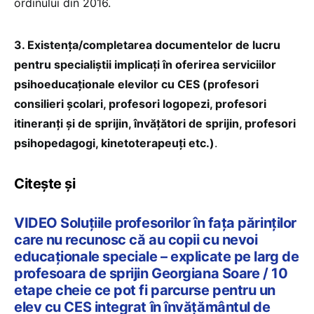
ordinului din 2016.
3. Existența/completarea documentelor de lucru
pentru specialiștii implicați în oferirea serviciilor
psihoeducaționale elevilor cu CES (profesori
consilieri școlari, profesori logopezi, profesori
itineranți și de sprijin, învățători de sprijin, profesori
psihopedagogi, kinetoterapeuți etc.)
.
Citește și
VIDEO Soluțiile profesorilor în fața părinților
care nu recunosc că au copii cu nevoi
educaționale speciale – explicate pe larg de
profesoara de sprijin Georgiana Soare / 10
etape cheie ce pot fi parcurse pentru un
elev cu CES integrat în învățământul de