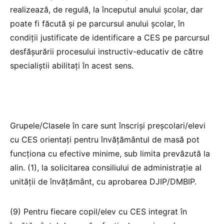
realizează, de regulă, la începutul anului școlar, dar
poate fi făcută și pe parcursul anului școlar, în
condiții justificate de identificare a CES pe parcursul
desfășurării procesului instructiv-educativ de către
specialiștii abilitați în acest sens.
​​Grupele/Clasele în care sunt înscriși preșcolari/elevi
cu CES orientați pentru învățământul de masă pot
funcționa cu efective minime, sub limita prevăzută la
alin. (1), la solicitarea consiliului de administrație al
unității de învățământ, cu aprobarea DJIP/DMBIP.
(9) Pentru fiecare copil/elev cu CES integrat în