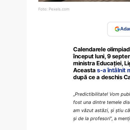
Foto: Pexels.com
Adau
Calendarele olimpiad
început luni, 9 septe
ministra Educației, L
Aceasta
s-a întâlnit 
după ce a deschis C
„
Predictibilitate! Vom pu
fost una dintre temele disc
am văzut astăzi, și știu că
și de la profesori
”, a menț