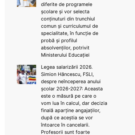
diferite de programele
școlare și vor selecta
conținuturi din trunchiul
comun și curriculumul de
specialitate, în funcție de
probă și profilul
absolvenților, potrivit
Ministerului Educației
Legea salarizării 2026.
Simion Hăncescu, FSLI,
despre neînceperea anului
școlar 2026-2027: Aceasta
este o măsură pe care o
vom lua în calcul, dar decizia
finală aparține angajaților,
după ce aceștia se vor
întoarce în cancelarii.
Profesorii sunt foarte