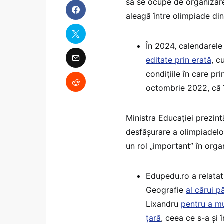
să se ocupe de organizarea
aleagă între olimpiade din
În 2024, calendarele
editate prin erată
, c
condițiile în care pr
octombrie 2022, că î
Ministra Educației prezin
desfășurare a olimpiadelor 
un rol „important” în orga
Edupedu.ro a relatat
Geografie
al cărui p
Lixandru
pentru a mu
țară
, ceea ce s-a și 