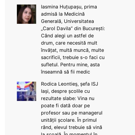
Iasmina Huțupașu, prima
admisă la Medicină
Generală, Universitatea
„Carol Davila” din București:
Când alegi un astfel de
drum, care necesită mult
învățat, multă muncă, multe
sacrificii, trebuie s-o faci cu
sufletul. Pentru mine, asta
înseamnă să fii medic
Rodica Leontieș, șefa ISJ
Iași, despre școlile cu
rezultate slabe: Vina nu
poate fi dată doar pe
profesor sau pe managerul
unității școlare. În primul
rând, elevul trebuie să vină
la școală. În momentul în