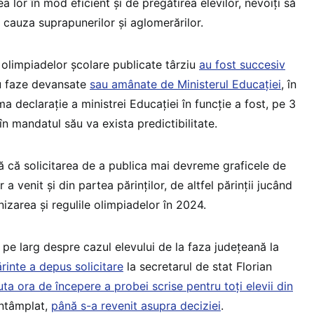
 lor în mod eficient și de pregătirea elevilor, nevoiți să
 cauza suprapunerilor și aglomerărilor.
 olimpiadelor școlare publicate târziu
au fost succesiv
u faze devansate
sau amânate de Ministerul Educației
, în
ima declarație a ministrei Educației în funcție a fost, pe 3
n mandatul său va exista predictibilitate.
tă că solicitarea de a publica mai devreme graficele de
a venit și din partea părinților, de altfel părinții jucând
nizarea și regulile olimpiadelor în 2024.
 pe larg despre cazul elevului de la faza județeană la
ărinte a depus solicitare
la secretarul de stat Florian
ta ora de începere a probei scrise pentru toți elevii din
întâmplat,
până s-a revenit asupra deciziei
.