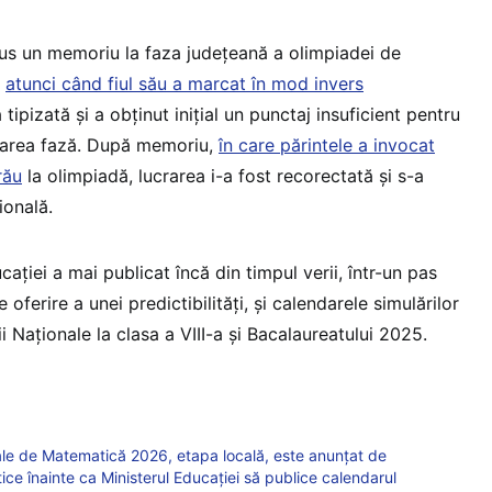
us un memoriu la faza județeană a olimpiadei de
a
atunci când fiul său a marcat în mod invers
tipizată și a obținut inițial un punctaj insuficient pentru
toarea fază. După memoriu,
în care părintele a invocat
rău
la olimpiadă, lucrarea i-a fost recorectată și s-a
ională.
cației a mai publicat încă din timpul verii, într-un pas
 oferire a unei predictibilități, și calendarele simulărilor
ii Naționale la clasa a VIII-a și Bacalaureatului 2025.
ale de Matematică 2026, etapa locală, este anunțat de
ce înainte ca Ministerul Educației să publice calendarul