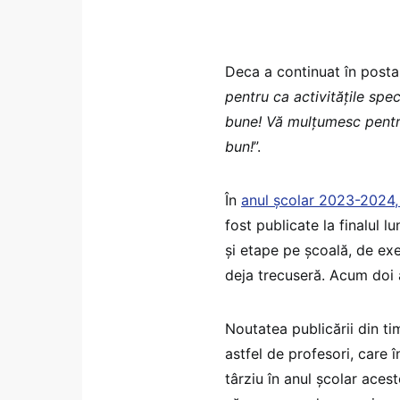
Deca a continuat în postar
pentru ca activitățile spec
bune! Vă mulțumesc pentru
bun!
”.
În
anul școlar 2023-2024,
fost publicate la finalul 
și etape pe școală, de exe
deja trecuseră. Acum doi 
Noutatea publicării din ti
astfel de profesori, care î
târziu în anul școlar aces