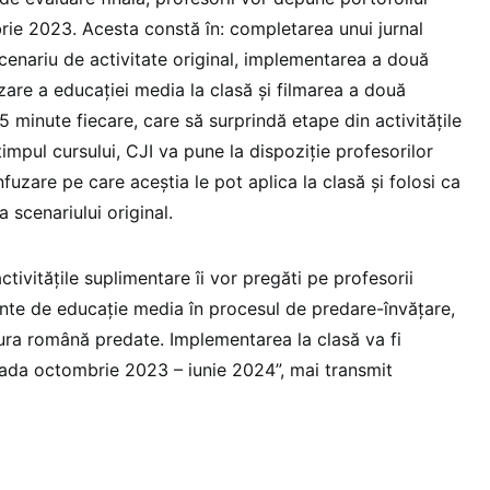
ie 2023. Acesta constă în: completarea unui jurnal
cenariu de activitate original, implementarea a două
fuzare a educației media la clasă și filmarea a două
minute fiecare, care să surprindă etape din activitățile
timpul cursului, CJI va pune la dispoziție profesorilor
nfuzare pe care aceștia le pot aplica la clasă și folosi ca
scenariului original.
tivitățile suplimentare îi vor pregăti pe profesorii
ente de educație media în procesul de predare-învățare,
atura română predate. Implementarea la clasă va fi
ada octombrie 2023 – iunie 2024”, mai transmit