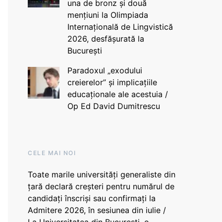
una de bronz și două
mențiuni la Olimpiada
Internațională de Lingvistică
2026, desfășurată la
București
Paradoxul „exodului
creierelor” și implicațiile
educaționale ale acestuia /
Op Ed David Dumitrescu
CELE MAI NOI
Toate marile universități generaliste din
țară declară creșteri pentru numărul de
candidați înscriși sau confirmați la
Admitere 2026, în sesiunea din iulie /