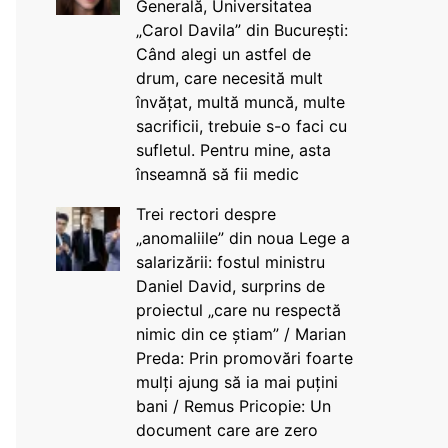
Generală, Universitatea
„Carol Davila” din București:
Când alegi un astfel de
drum, care necesită mult
învățat, multă muncă, multe
sacrificii, trebuie s-o faci cu
sufletul. Pentru mine, asta
înseamnă să fii medic
Trei rectori despre
„anomaliile” din noua Lege a
salarizării: fostul ministru
Daniel David, surprins de
proiectul „care nu respectă
nimic din ce știam” / Marian
Preda: Prin promovări foarte
mulți ajung să ia mai puțini
bani / Remus Pricopie: Un
document care are zero