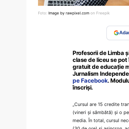
Foto:
Image by rawpixel.com
on Freepik
Adau
Profesorii de Limba ș
clase de liceu se pot
gratuit de educație 
Jurnalism Independent
pe Facebook
. Modul
înscriși.
„Cursul are 15 credite tran
(vineri și sâmbătă) și o p
media. În total, cursul ne
(30 de ore) și asincron, a