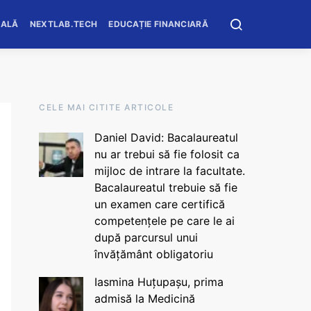
OALĂ
NEXTLAB.TECH
EDUCAȚIE FINANCIARĂ
CELE MAI CITITE ARTICOLE
Daniel David: Bacalaureatul
nu ar trebui să fie folosit ca
mijloc de intrare la facultate.
Bacalaureatul trebuie să fie
un examen care certifică
competențele pe care le ai
după parcursul unui
învățământ obligatoriu
Iasmina Huțupașu, prima
admisă la Medicină