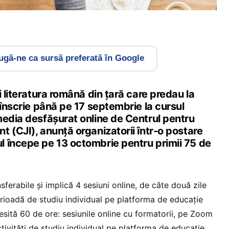
gă-ne ca sursă preferată în Google
i literatura română din țară care predau la
 înscrie până pe 17 septembrie la cursul
media desfășurat online de Centrul pentru
 (CJI), anunță organizatorii într-o postare
ul începe pe 13 octombrie pentru primii 75 de
sferabile și implică 4 sesiuni online, de câte două zile
erioadă de studiu individual pe platforma de educație
cesită 60 de ore: sesiunile online cu formatorii, pe Zoom
ctivități de studiu individual pe platforma de educație