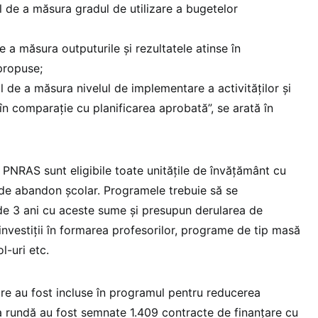
l de a măsura gradul de utilizare a bugetelor
e a măsura outputurile și rezultatele atinse în
propuse;
l de a măsura nivelul de implementare a activităților și
în comparație cu planificarea aprobată”, se arată în
 PNRAS sunt eligibile toate unitățile de învățământ cu
u de abandon școlar. Programele trebuie să se
e 3 ani cu aceste sume și presupun derularea de
 investiții în formarea profesorilor, programe de tip masă
l-uri etc.
are au fost incluse în programul pentru reducerea
a rundă au fost semnate 1.409 contracte de finanțare cu