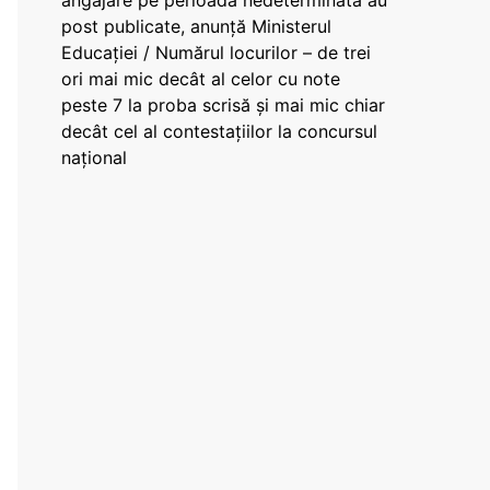
angajare pe perioadă nedeterminată au
post publicate, anunță Ministerul
Educației / Numărul locurilor – de trei
ori mai mic decât al celor cu note
peste 7 la proba scrisă și mai mic chiar
decât cel al contestațiilor la concursul
național