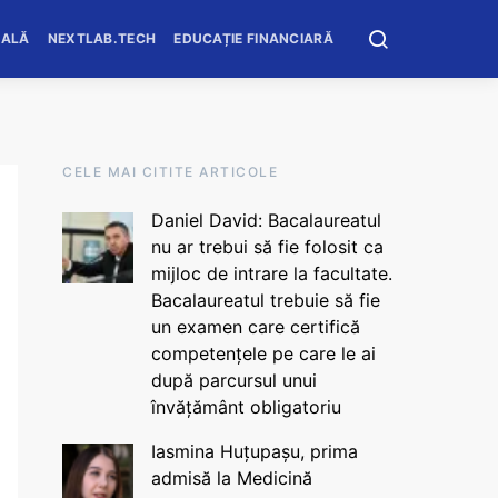
OALĂ
NEXTLAB.TECH
EDUCAȚIE FINANCIARĂ
CELE MAI CITITE ARTICOLE
Daniel David: Bacalaureatul
nu ar trebui să fie folosit ca
mijloc de intrare la facultate.
Bacalaureatul trebuie să fie
un examen care certifică
competențele pe care le ai
după parcursul unui
învățământ obligatoriu
Iasmina Huțupașu, prima
admisă la Medicină