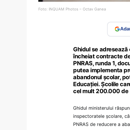
Foto: INQUAM Photos – Octav Ganea
Adau
Ghidul se adresează 
încheiat contracte de
PNRAS, runda 1, docum
putea implementa pro
abandonul școlar, pot
Educației. Școlile ca
cel mult 200.000 de 
Ghidul ministerului răspun
inspectoratele școlare, câ
PNRAS de reducere a aband