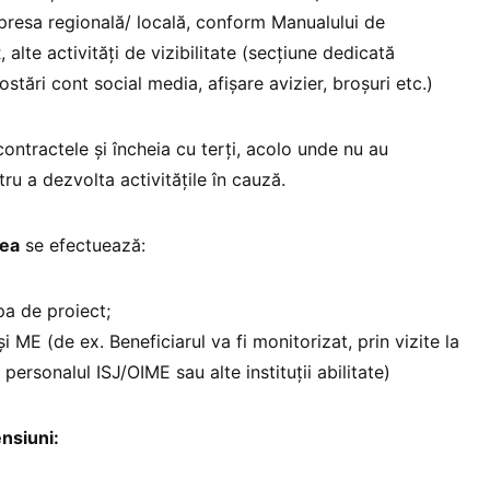
 presa regională/ locală, conform Manualului de
 alte activități de vizibilitate (secțiune dedicată
stări cont social media, afișare avizier, broșuri etc.)
contractele și încheia cu terți, acolo unde nu au
u a dezvolta activitățile în cauză.
rea
se efectuează:
pa de proiect;
și ME (de ex. Beneficiarul va fi monitorizat, prin vizite la
 personalul ISJ/OIME sau alte instituții abilitate)
nsiuni: