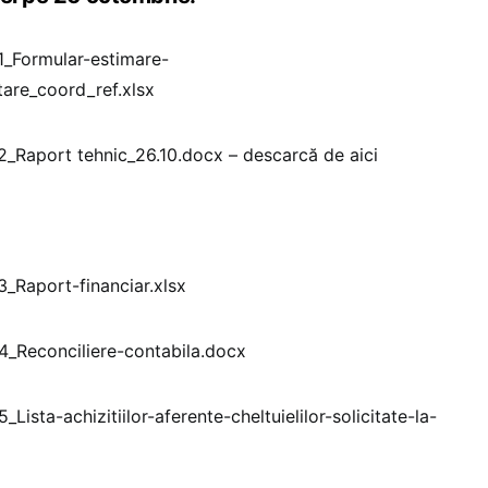
_Formular-estimare-
tare_coord_ref.xlsx
_Raport tehnic_26.10.docx – descarcă de aici
_Raport-financiar.xlsx
_Reconciliere-contabila.docx
Lista-achizitiilor-aferente-cheltuielilor-solicitate-la-