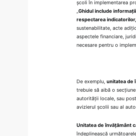
școli în implementarea pr
„
Ghidul include informați
respectarea indicatorilor, a
sustenabilitate, acte adiți
aspectele financiare, jurid
necesare pentru o implemen
De exemplu,
unitatea de
trebuie să aibă o secțiune
autorității locale, sau pos
avizierul școlii sau al auto
Unitatea de învățământ c
îndeplinească următoarel