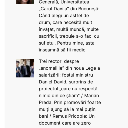
Generală, Universitatea
„Carol Davila” din București:
Când alegi un astfel de
drum, care necesită mult
învățat, multă muncă, multe
sacrificii, trebuie s-o faci cu
sufletul. Pentru mine, asta
înseamnă să fii medic
Trei rectori despre
„anomaliile” din noua Lege a
salarizării: fostul ministru
Daniel David, surprins de
proiectul „care nu respectă
nimic din ce știam” / Marian
Preda: Prin promovări foarte
mulți ajung să ia mai puțini
bani / Remus Pricopie: Un
document care are zero