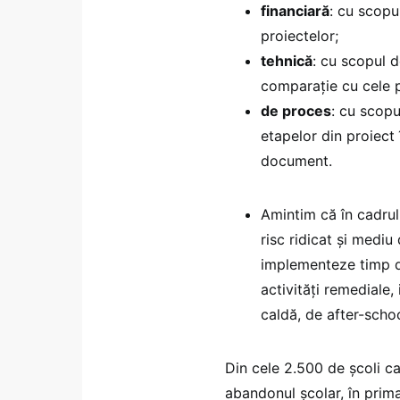
financiară
: cu scopu
proiectelor;
tehnică
: cu scopul d
comparație cu cele 
de proces
: cu scopu
etapelor din proiect 
document.
Amintim că în cadrul
risc ridicat și medi
implementeze timp d
activități remediale,
caldă, de after-schoo
Din cele 2.500 de școli c
abandonul școlar, în prim