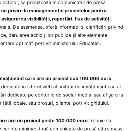
oiectelor, se precizează în comunicatul de presă.
i cu privire la managementul proiectelor pentru
sigurarea vizibilității, raportări, flux de activități
,
onale. De asemenea, oferă informații și clarificări privind
ice, derularea achizițiilor publice și alte elemente
tare optimă”, potrivit ministerului Educației.
 învățământ care are un proiect sub 100.000 euro
 dedicată în site-ul web al unității de învățământ sau al
tări dedicate pe conturile de social-media, sau afișare la
rității locale, sau broșuri, pliante, potrivit ghidului.
are are un proiect peste 100.000 euro
trebuie să
e cerințe minime: două comunicate de presă către mass