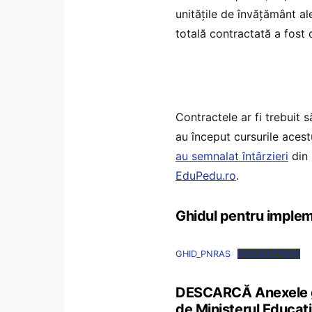
unitățile de învățământ a
totală contractată a fost
Contractele ar fi trebuit
au început cursurile acest
au semnalat întârzieri
din 
EduPedu.ro
.
Ghidul pentru implem
GHID_PNRAS
Descarcă fișier
DESCARCĂ Anexele gh
de Ministerul Educaț