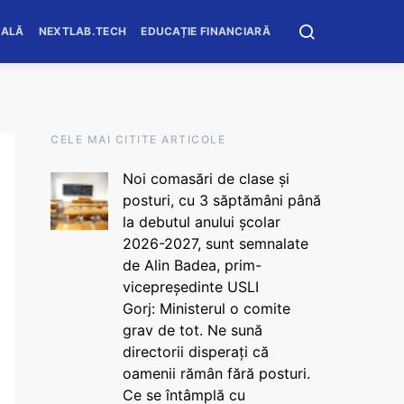
OALĂ
NEXTLAB.TECH
EDUCAȚIE FINANCIARĂ
CELE MAI CITITE ARTICOLE
Noi comasări de clase și
posturi, cu 3 săptămâni până
la debutul anului școlar
2026-2027, sunt semnalate
de Alin Badea, prim-
vicepreședinte USLI
Gorj: Ministerul o comite
grav de tot. Ne sună
directorii disperați că
oamenii rămân fără posturi.
Ce se întâmplă cu