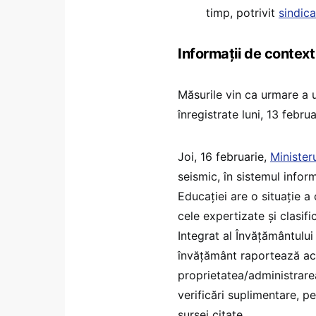
timp, potrivit
sindica
Informații de context
Măsurile vin ca urmare a 
înregistrate luni, 13 februa
Joi, 16 februarie,
Minister
seismic, în sistemul inform
Educației are o situație a 
cele expertizate și clasifi
Integrat al Învăţământului
învățământ raportează aces
proprietatea/administrarea
verificări suplimentare, pe
sursei citate.