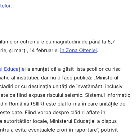
telor
.
ultimelor cutremure cu magnitudini de până la 5,7
rie, și marți, 14 februarie,
în Zona Olteniei
.
ul Educației
a anunțat că a găsit lista școlilor cu risc
atic al instituției, dar nu o face publică: „Ministerul
clădirilor cu destinația unități de învățământ, inclusiv
cate ca fiind expuse riscului seismic. Sistemul Informatic
 din România (SIIIR) este platforma în care unitățile de
te date. Fiind vorba despre clădiri aflate în
 autorităților locale, Ministerul Educației a dispus
ntru a evita eventualele erori în raportare”, potrivit