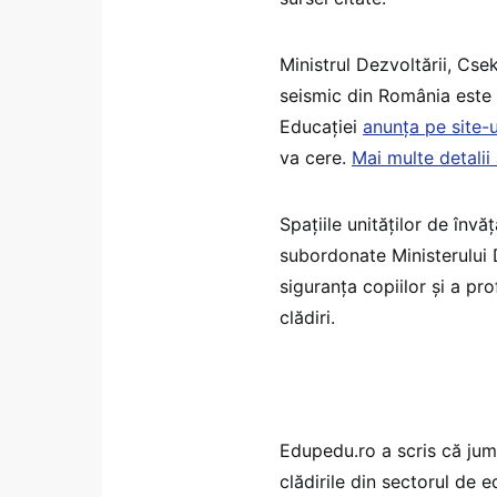
Ministrul Dezvoltării, Csek
seismic din România este l
Educației
anunța pe site-u
va cere.
Mai multe detalii 
Spațiile unităților de învă
subordonate Ministerului D
siguranța copiilor și a pro
clădiri.
Edupedu.ro a scris că jumă
clădirile din sectorul de 