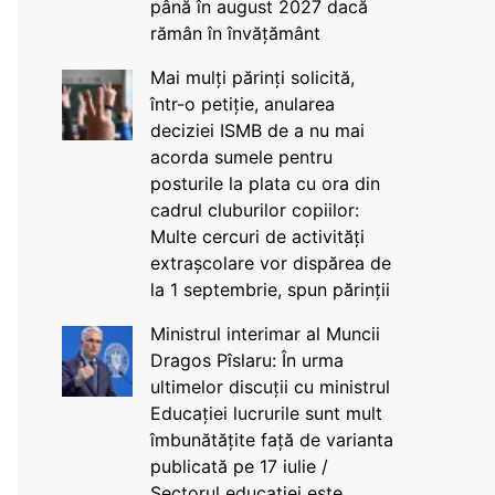
până în august 2027 dacă
rămân în învățământ
Mai mulți părinți solicită,
într-o petiție, anularea
deciziei ISMB de a nu mai
acorda sumele pentru
posturile la plata cu ora din
cadrul cluburilor copiilor:
Multe cercuri de activități
extrașcolare vor dispărea de
la 1 septembrie, spun părinții
Ministrul interimar al Muncii
Dragos Pîslaru: În urma
ultimelor discuții cu ministrul
Educației lucrurile sunt mult
îmbunătățite față de varianta
publicată pe 17 iulie /
Sectorul educației este