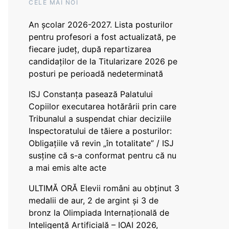
CELE MAI NOI
An școlar 2026-2027. Lista posturilor
pentru profesori a fost actualizată, pe
fiecare județ, după repartizarea
candidaților de la Titularizare 2026 pe
posturi pe perioadă nedeterminată
ISJ Constanța pasează Palatului
Copiilor executarea hotărârii prin care
Tribunalul a suspendat chiar deciziile
Inspectoratului de tăiere a posturilor:
Obligațiile vă revin „în totalitate” / ISJ
susține că s-a conformat pentru că nu
a mai emis alte acte
ULTIMĂ ORĂ Elevii români au obținut 3
medalii de aur, 2 de argint și 3 de
bronz la Olimpiada Internațională de
Inteligență Artificială – IOAI 2026,