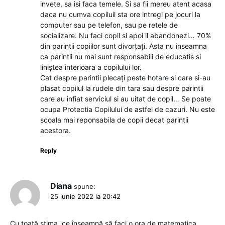
invete, sa isi faca temele. Si sa fii mereu atent acasa
daca nu cumva copiluil sta ore intregi pe jocuri la
computer sau pe telefon, sau pe retele de
socializare. Nu faci copil si apoi il abandonezi… 70%
din parintii copiilor sunt divorțați. Asta nu inseamna
ca parintii nu mai sunt responsabili de educatis si
liniștea interioara a copilului lor.
Cat despre parintii plecați peste hotare si care si-au
plasat copilul la rudele din tara sau despre parintii
care au infiat serviciul si au uitat de copil… Se poate
ocupa Protectia Copilului de astfel de cazuri. Nu este
scoala mai reponsabila de copii decat parintii
acestora.
Reply
Diana
spune:
25 iunie 2022 la 20:42
Cu toată stima, ce înseamnă să faci o ora de matematica