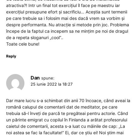
atractiva?! Intr un final tot exercițiul îl face pe maestru iar
exercițiul presupune efort și sacrificiu… Aceștia sunt termenii
pe care trebuie sa i folosim mai des dacă vrem sa vorbim și
despre performanta. Nu atracție si metode prin joc. Problema
începe de la faptul ca incepem sa ne mințim pe noi de dragul
de a repeta sloganuri „cool”..
Toate cele bune!
Reply
Dan
spune:
25 iunie 2022 la 18:27
Dar mare lucru s-a schimbat din anii 70 încoace, când aveai la
română calupul de comentarii dat de meditator, pe care
trebuia să-l înveți de parcă te pregăteai pentru actorie. Când
un părinte emigrat cu copilul în Finlanda a arătat profesorului
caietul de comentarii, acesta s-a luat cu mâinile de cap: „La
noi astea se fac la facultate!” Ei, dar ce știu ei! Noi știm mai