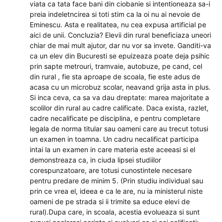
viata ca tata face bani din ciobanie si intentioneaza sa-i
preia indeletncirea si toti stim ca la oi nu ai nevoie de
Eminescu. Asta e realitatea, nu cea expusa artificial pe
aici de unii. Concluzia? Elevii din rural beneficiaza uneori
chiar de mai mult ajutor, dar nu vor sa invete. Ganditi-va
ca un elev din Bucuresti se epuizeaza poate deja psihic
prin sapte metrouri, tramvaie, autobuze, pe cand, cel
din rural , fie sta aproape de scoala, fie este adus de
acasa cu un microbuz scolar, neavand grija asta in plus.
Si inca ceva, ca sa va dau dreptate: marea majoritate a
scolilor din rural au cadre calificate. Daca exista, razlet,
cadre necalificate pe disciplina, e pentru completare
legala de norma titular sau oameni care au trecut totusi
un examen in toamna. Un cadru necalificat participa
intai la un examen in care materia este aceeasi si el
demonstreaza ca, in ciuda lipsei studiilor
corespunzatoare, are totusi cunostintele necesare
pentru predare de minim 5. (Prin studiu individual sau
prin ce vrea el, ideea e ca le are, nu ia ministerul niste
oameni de pe strada si ii trimite sa educe elevi de
rural).Dupa care, in scoala, acestia evolueaza si sunt