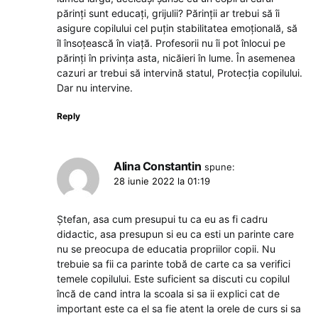
părinți sunt educați, grijulii? Părinții ar trebui să îi
asigure copilului cel puțin stabilitatea emoțională, să
îl însoțească în viață. Profesorii nu îi pot înlocui pe
părinți în privința asta, nicăieri în lume. În asemenea
cazuri ar trebui să intervină statul, Protecția copilului.
Dar nu intervine.
Reply
Alina Constantin
spune:
28 iunie 2022 la 01:19
Ștefan, asa cum presupui tu ca eu as fi cadru
didactic, asa presupun si eu ca esti un parinte care
nu se preocupa de educatia propriilor copii. Nu
trebuie sa fii ca parinte tobă de carte ca sa verifici
temele copilului. Este suficient sa discuti cu copilul
încă de cand intra la scoala si sa ii explici cat de
important este ca el sa fie atent la orele de curs si sa