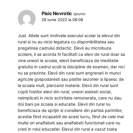
Pisic Nevrotic
spune:
26 iunie 2022 la 08:08
Just. Altele sunt motivele esecului scolar la elevul din
rural si nu au nicio legatura cu disponibilitatea sau
pregatirea cadrului didactic. Elevii au microbuze
scolare, li se acorda N facilitati ca elevi de rural doar sa
vina uneori la scoala, elevii beneficiaza de meditatie
gratuita in cadrul scolii la discipline de examen, dar nici
nu se prezinta. Elevii din rural sunt angrenati in munci
agricole gospodaresti sau platite sezonier si lipsesc de
la scoala mult, pierzand materie. Elevii din rural sunt
copiii fostilor elevi din rural, uneori asistati social,
neimplicati in nicio activitate remunerata, care nu dau
doi bani pe scoala si educatie. Elevii din rural nu
beneficiaza de sprijin si consiliere din partea parintilor,
acestia fiind incapabili de acest lucru, fiind de cele mai
multe ori analfabeti sau analfabeti functionali care nu
cred in rolul educatiei. Elevul din rural a vazut toata