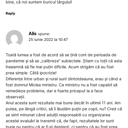
bine, că noi suntem buricul târgului!
Reply
Alis
spune:
25 iunie 2022 la 10:47
Toată lumea a fost de acord să se țină cont de perioada de
pandemie și să se „calibreze” subiectele. Știam cu toții că asta
înseamnă să fie mai puțin dificile. Acum strigăm că au fost
prea simple. Câtă ipocrizie!
Diferențe între urban și rural sunt dintotdeauna, erau și când a
fost domnul Miclea ministru. Ca ministru nu a fost capabil să
remedieze problema, dar e foarte priceput la a face
observații.
Anul acesta sunt rezultate mai bune decât în ultimii 11 ani. Am
putea, pe lângă critici, să îi lăudăm puțin pe copii, nu? Cred că
se simt minunat când adulții responsabili cu organizarea
acestei evaluări le transmit că, de fapt, rezultatele lor sunt
bune nu pentru că ar fi ei deștepți, ci pentru că au fost prea