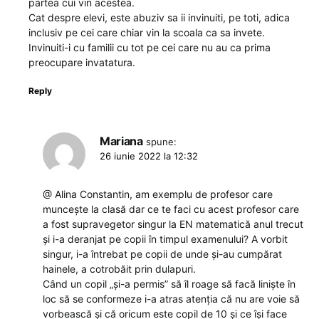
partea cui vin acestea.
Cat despre elevi, este abuziv sa ii invinuiti, pe toti, adica
inclusiv pe cei care chiar vin la scoala ca sa invete.
Invinuiti-i cu familii cu tot pe cei care nu au ca prima
preocupare invatatura.
Reply
Mariana
spune:
26 iunie 2022 la 12:32
@ Alina Constantin, am exemplu de profesor care
muncește la clasă dar ce te faci cu acest profesor care
a fost supravegetor singur la EN matematică anul trecut
și i-a deranjat pe copii în timpul examenului? A vorbit
singur, i-a întrebat pe copii de unde și-au cumpărat
hainele, a cotrobăit prin dulapuri.
Când un copil „și-a permis” să îl roage să facă liniște în
loc să se conformeze i-a atras atenția că nu are voie să
vorbească și că oricum este copil de 10 și ce își face