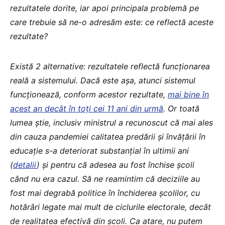
rezultatele dorite, iar apoi principala problemă pe
care trebuie să ne-o adresăm este: ce reflectă aceste
rezultate?
Există 2 alternative: rezultatele reflectă funcționarea
reală a sistemului. Dacă este așa, atunci sistemul
funcționează, conform acestor rezultate,
mai bine în
acest an decât în toți cei 11 ani din urmă
. Or toată
lumea știe, inclusiv ministrul a recunoscut că mai ales
din cauza pandemiei calitatea predării și învățării în
educație s-a deteriorat substanțial în ultimii ani
(
detalii
) și pentru că adesea au fost închise școli
când nu era cazul. Să ne reamintim că deciziile au
fost mai degrabă politice în închiderea școlilor, cu
hotărâri legate mai mult de ciclurile electorale, decât
de realitatea efectivă din școli. Ca atare, nu putem