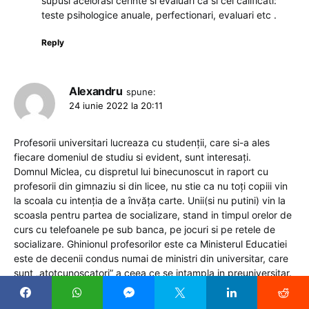
supusi acelorasi cerinte si evaluari ca si cei calificati:
teste psihologice anuale, perfectionari, evaluari etc .
Reply
Alexandru
spune:
24 iunie 2022 la 20:11
Profesorii universitari lucreaza cu studenții, care si-a ales
fiecare domeniul de studiu si evident, sunt interesați.
Domnul Miclea, cu dispretul lui binecunoscut in raport cu
profesorii din gimnaziu si din licee, nu stie ca nu toți copiii vin
la scoala cu intenția de a învăța carte. Unii(si nu putini) vin la
scoasla pentru partea de socializare, stand in timpul orelor de
curs cu telefoanele pe sub banca, pe jocuri si pe retele de
socializare. Ghinionul profesorilor este ca Ministerul Educatiei
este de decenii condus numai de ministri din universitar, care
sunt „atotcunoscatori” a ceea ce se intampla in preuniversitar.
Si anume, profesorii sunt incapabili sau lenesi, parintii baga
carte in copii prin meditatii si tot asa. In realitate, elevii care nu