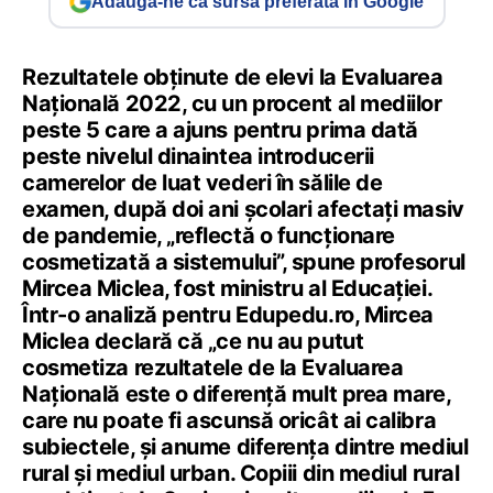
Adaugă-ne ca sursă preferată în Google
Rezultatele obținute de elevi la Evaluarea
Națională 2022, cu un procent al mediilor
peste 5 care a ajuns pentru prima dată
peste nivelul dinaintea introducerii
camerelor de luat vederi în sălile de
examen, după doi ani școlari afectați masiv
de pandemie, „reflectă o funcționare
cosmetizată a sistemului”, spune profesorul
Mircea Miclea, fost ministru al Educației.
Într-o analiză pentru Edupedu.ro, Mircea
Miclea declară că „ce nu au putut
cosmetiza rezultatele de la Evaluarea
Națională este o diferență mult prea mare,
care nu poate fi ascunsă oricât ai calibra
subiectele, și anume diferența dintre mediul
rural și mediul urban. Copiii din mediul rural