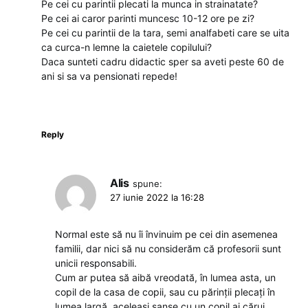
Pe cei cu parintii plecati la munca in strainatate?
Pe cei ai caror parinti muncesc 10-12 ore pe zi?
Pe cei cu parintii de la tara, semi analfabeti care se uita
ca curca-n lemne la caietele copilului?
Daca sunteti cadru didactic sper sa aveti peste 60 de
ani si sa va pensionati repede!
Reply
Alis
spune:
27 iunie 2022 la 16:28
Normal este să nu îi învinuim pe cei din asemenea
familii, dar nici să nu considerăm că profesorii sunt
unicii responsabili.
Cum ar putea să aibă vreodată, în lumea asta, un
copil de la casa de copii, sau cu părinții plecați în
lumea largă, aceleași șanse cu un copil ai cărui