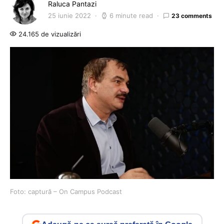
Raluca Pantazi
25 iunie 2022
6 minute read
23 comments
24.165 de vizualizări
Foto: captură – On Campus Podcast