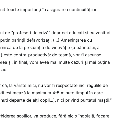
it foarte importanți în asigurarea continuității în
lul de ”profesori de criză” doar cei educați și cu venituri
puțin părinții defavorizați. (…) Amenințarea cu
ornirea de la prezumția de vinovăție (a părintelui, a
i) este contra-productivă: de teamă, vor fi ascunse
ea și, în final, vom avea mai multe cazuri și mai puțină
scu.
r că, la vârste mici, nu vor fi respectate nici regulile de
iștii estimează la maximum 4-5 minute timpul în care
inuți departe de alți copii…), nici privind purtatul măștii.”
chiderea școlilor, va produce, fără nicio îndoială, focare