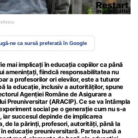
osifescu
gă-ne ca sursă preferată în Google
 fie mai implicați în educația copiilor ca până
ui amenințați, fiindcă responsabilitatea nu
ar a profesorilor ori elevilor, este a tuturor
pă la educație, inclusiv a autorităților, spune
rectorul Agenției Române de Asigurare a
lui Preuniversitar (ARACIP). Ce se va întâmpla
experiment social pe o generație cum nu s-a
 iar succesul depinde de implicarea
, de la părinți, profesori, autorități, până la
 în educație preuniversitară. Partea bună a