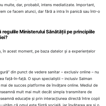
nu multe, dar, probabil, intens mediatizate. Important,
dem ce facem atunci, dar fără a intra în panică sau într-o
regulile Ministerului Sănătății pe principiile
iei?
, în acest moment, pe baza datelor și a experiențelor
igură” din punct de vedere sanitar – exclusiv online – nu
ea față-în-față. O spun specialiștii – inclusiv Salman
i mai de succes platforme de învățare online. Mediul de
înseamnă mult mai mult decât simpla transmitere de
seamnă educație și prin interacțiunea directă între copii
nu uităm că omul este ființă socială, iar învățarea are și o