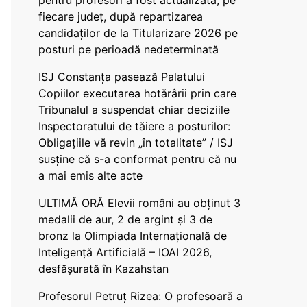
pentru profesori a fost actualizată, pe
fiecare județ, după repartizarea
candidaților de la Titularizare 2026 pe
posturi pe perioadă nedeterminată
ISJ Constanța pasează Palatului
Copiilor executarea hotărârii prin care
Tribunalul a suspendat chiar deciziile
Inspectoratului de tăiere a posturilor:
Obligațiile vă revin „în totalitate” / ISJ
susține că s-a conformat pentru că nu
a mai emis alte acte
ULTIMĂ ORĂ Elevii români au obținut 3
medalii de aur, 2 de argint și 3 de
bronz la Olimpiada Internațională de
Inteligență Artificială – IOAI 2026,
desfășurată în Kazahstan
Profesorul Petruț Rizea: O profesoară a