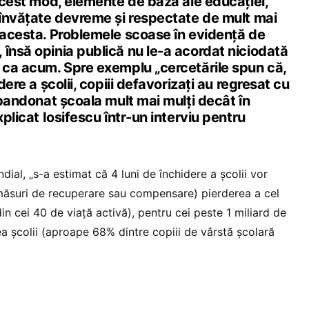
 acest mod, elemente de bază ale educației,
 învățate devreme și respectate de mult mai
e acesta. Problemele scoase în evidență de
însă opinia publică nu le-a acordat niciodată
e ca acum. Spre exemplu „cercetările spun că,
idere a școlii, copiii defavorizați au regresat cu
 abandonat școala mult mai mulți decât în
xplicat Iosifescu într-un interviu pentru
ial, „s-a estimat că 4 luni de închidere a școlii vor
măsuri de recuperare sau compensare) pierderea a cel
din cei 40 de viață activă), pentru cei peste 1 miliard de
ea școlii (aproape 68% dintre copiii de vârstă școlară