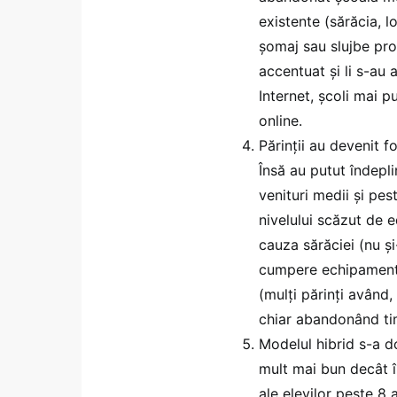
existente (sărăcia, l
șomaj sau slujbe pros
accentuat și li s-au
Internet, școli mai p
online.
Părinții au devenit f
Însă au putut îndepli
venituri medii și pes
nivelului scăzut de e
cauza sărăciei (nu și
cumpere echipamente)
(mulți părinți având,
chiar abandonând ti
Modelul hibrid s-a d
mult mai bun decât în
ale elevilor peste 8 