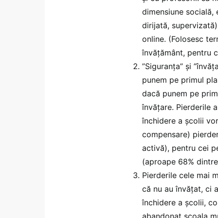
dimensiune socială, e
dirijată, supervizată
online. (Folosesc te
învățământ, pentru c
”Siguranța” și ”învă
punem pe primul pla
dacă punem pe primul 
învățare. Pierderile 
închidere a școlii v
compensare) pierdere
activă), pentru cei p
(aproape 68% dintre c
Pierderile cele mai m
că nu au învățat, ci 
închidere a școlii, co
abandonat școala mul