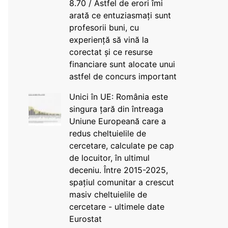
8.70 / Astfel de erori îmi
arată ce entuziasmați sunt
profesorii buni, cu
experiență să vină la
corectat și ce resurse
financiare sunt alocate unui
astfel de concurs important
Unici în UE: România este
singura țară din întreaga
Uniune Europeană care a
redus cheltuielile de
cercetare, calculate pe cap
de locuitor, în ultimul
deceniu. Între 2015-2025,
spațiul comunitar a crescut
masiv cheltuielile de
cercetare - ultimele date
Eurostat