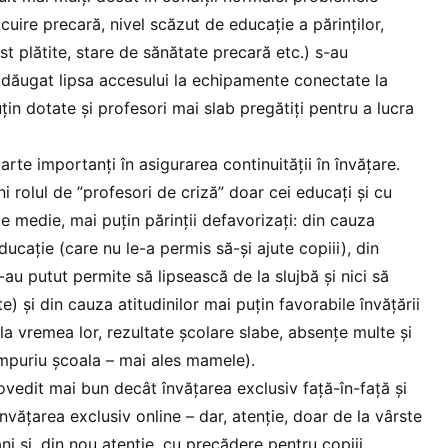
ocuire precară, nivel scăzut de educație a părinților,
t plătite, stare de sănătate precară etc.) s-au
 adăugat lipsa accesului la echipamente conectate la
uțin dotate și profesori mai slab pregătiți pentru a lucra
oarte importanți în asigurarea continuității în învățare.
ni rolul de ”profesori de criză” doar cei educați și cu
te medie, mai puțin părinții defavorizați: din cauza
ducație (care nu le-a permis să-și ajute copiii), din
-au putut permite să lipsească de la slujbă și nici să
 și din cauza atitudinilor mai puțin favorabile învățării
 la vremea lor, rezultate școlare slabe, absențe multe și
mpuriu școala – mai ales mamele).
ovedit mai bun decât învățarea exclusiv față-în-față și
vățarea exclusiv online – dar, atenție, doar de la vârste
ani și, din nou atenție, cu precădere pentru copiii