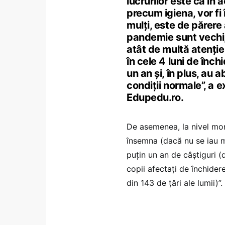
lucrurilor este că în
precum igiena, vor fi
mulți, este de părer
pandemie sunt vechi, 
atât de multă atenți
în cele 4 luni de înch
un an și, în plus, au
condiții normale”, a e
Edupedu.ro.
De asemenea, la nivel mond
însemna (dacă nu se iau 
puțin un an de câștiguri (
copii afectați de închider
din 143 de țări ale lumii)”.