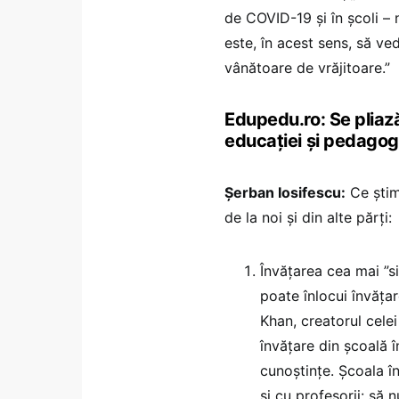
de COVID-19 și în școli – 
este, în acest sens, să ve
vânătoare de vrăjitoare.”
Edupedu.ro: Se pliază 
educației și pedagog
Șerban Iosifescu:
Ce știm
de la noi și din alte părți:
Învățarea cea mai ”s
poate înlocui învățar
Khan, creatorul cele
învățare din școală 
cunoștințe. Școala în
și cu profesorii: să 