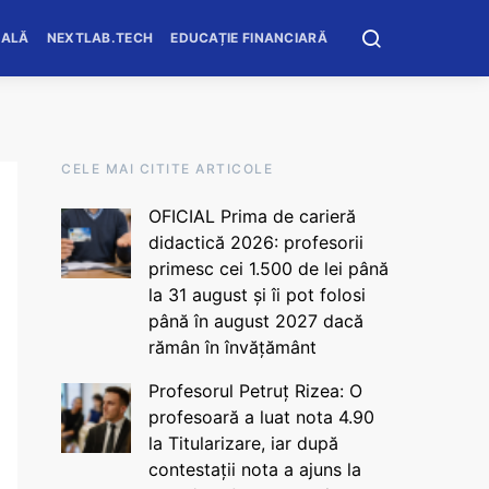
OALĂ
NEXTLAB.TECH
EDUCAȚIE FINANCIARĂ
CELE MAI CITITE ARTICOLE
OFICIAL Prima de carieră
didactică 2026: profesorii
primesc cei 1.500 de lei până
la 31 august și îi pot folosi
până în august 2027 dacă
rămân în învățământ
Profesorul Petruț Rizea: O
profesoară a luat nota 4.90
la Titularizare, iar după
contestații nota a ajuns la