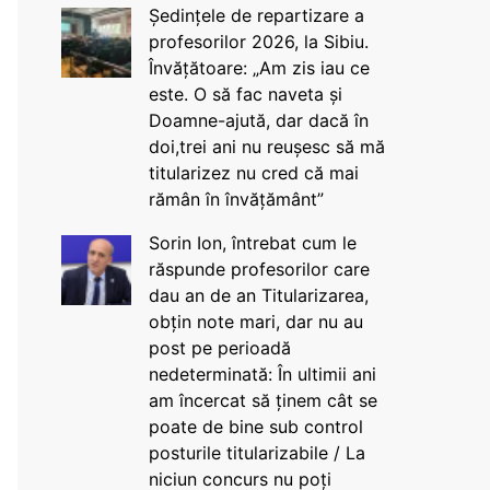
Ședințele de repartizare a
profesorilor 2026, la Sibiu.
Învățătoare: „Am zis iau ce
este. O să fac naveta și
Doamne-ajută, dar dacă în
doi,trei ani nu reușesc să mă
titularizez nu cred că mai
rămân în învățământ”
Sorin Ion, întrebat cum le
răspunde profesorilor care
dau an de an Titularizarea,
obțin note mari, dar nu au
post pe perioadă
nedeterminată: În ultimii ani
am încercat să ținem cât se
poate de bine sub control
posturile titularizabile / La
niciun concurs nu poți