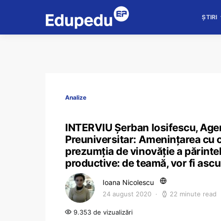
ȘTIRI
Analize
INTERVIU Șerban Iosifescu, Agenț
Preuniversitar: Amenințarea cu co
prezumția de vinovăție a părintel
productive: de teamă, vor fi asc
Ioana Nicolescu
24 august 2020
22 minute read
9.353 de vizualizări