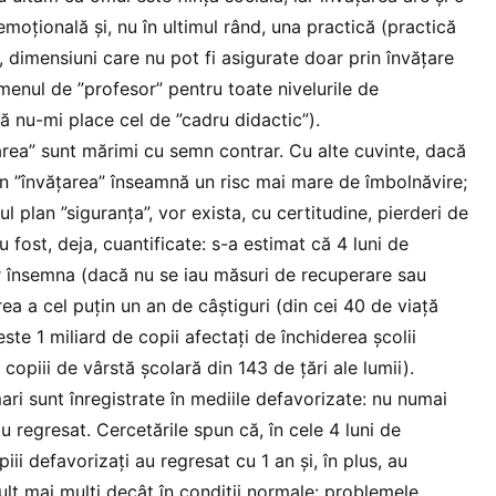
moțională și, nu în ultimul rând, una practică (practică
), dimensiuni care nu pot fi asigurate doar prin învățare
rmenul de ”profesor” pentru toate nivelurile de
ă nu-mi place cel de ”cadru didactic”).
țarea” sunt mărimi cu semn contrar. Cu alte cuvinte, dacă
n ”învățarea” înseamnă un risc mai mare de îmbolnăvire;
plan ”siguranța”, vor exista, cu certitudine, pierderi de
au fost, deja, cuantificate: s-a estimat că 4 luni de
or însemna (dacă nu se iau măsuri de recuperare sau
a a cel puțin un an de câștiguri (din cei 40 de viață
este 1 miliard de copii afectați de închiderea școlii
opiii de vârstă școlară din 143 de țări ale lumii).
ari sunt înregistrate în mediile defavorizate: nu numai
au regresat. Cercetările spun că, în cele 4 luni de
piii defavorizați au regresat cu 1 an și, în plus, au
t mai mulți decât în condiții normale: problemele