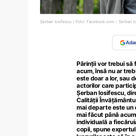
Șerban Iosifescu / Foto: Facebook.com – Serban I
Adau
Părinții vor trebui să
acum, însă nu ar treb
este doar a lor, sau do
actorilor care partici
Șerban Iosifescu, di
Calității Învățământu
mai departe este un 
mai făcut până acum,
individuală a fiecăruia
copii, spune expertul