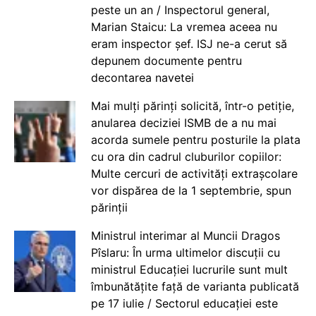
peste un an / Inspectorul general,
Marian Staicu: La vremea aceea nu
eram inspector șef. ISJ ne-a cerut să
depunem documente pentru
decontarea navetei
Mai mulți părinți solicită, într-o petiție,
anularea deciziei ISMB de a nu mai
acorda sumele pentru posturile la plata
cu ora din cadrul cluburilor copiilor:
Multe cercuri de activități extrașcolare
vor dispărea de la 1 septembrie, spun
părinții
Ministrul interimar al Muncii Dragos
Pîslaru: În urma ultimelor discuții cu
ministrul Educației lucrurile sunt mult
îmbunătățite față de varianta publicată
pe 17 iulie / Sectorul educației este