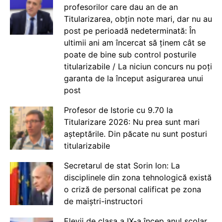
profesorilor care dau an de an
Titularizarea, obțin note mari, dar nu au
post pe perioadă nedeterminată: În
ultimii ani am încercat să ținem cât se
poate de bine sub control posturile
titularizabile / La niciun concurs nu poți
garanta de la început asigurarea unui
post
Profesor de Istorie cu 9.70 la
Titularizare 2026: Nu prea sunt mari
așteptările. Din păcate nu sunt posturi
titularizabile
Secretarul de stat Sorin Ion: La
disciplinele din zona tehnologică există
o criză de personal calificat pe zona
de maiștri-instructori
Elevii de clasa a IX-a încep anul școlar