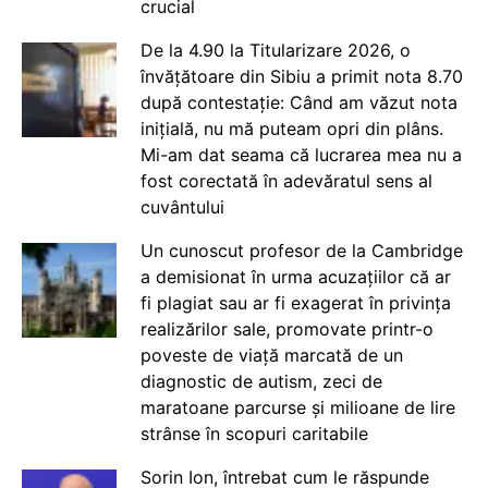
crucial
De la 4.90 la Titularizare 2026, o
învățătoare din Sibiu a primit nota 8.70
după contestație: Când am văzut nota
inițială, nu mă puteam opri din plâns.
Mi-am dat seama că lucrarea mea nu a
fost corectată în adevăratul sens al
cuvântului
Un cunoscut profesor de la Cambridge
a demisionat în urma acuzațiilor că ar
fi plagiat sau ar fi exagerat în privința
realizărilor sale, promovate printr-o
poveste de viață marcată de un
diagnostic de autism, zeci de
maratoane parcurse și milioane de lire
strânse în scopuri caritabile
Sorin Ion, întrebat cum le răspunde