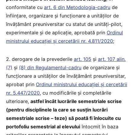
conformitate cu
art. 6 din Metodologia-cadru
de
înființare, organizare și funcționare a unităților de
învățământ preuniversitar cu statut de unități-pilot,
experimentale și de aplicație, aprobată prin
Ordinul
ministrului educației și cercetării nr. 4.811/2020
;
2. derogare de la prevederile
art. 105
și
art. 107 alin.
(7)
și
(8) din Regulamentul-cadru
de organizare și
funcționare a unităților de învățământ preuniversitar,
aprobat prin
Ordinul ministrului educației și cercetării
nr. 5.447/2020
, cu modificările și completările
ulterioare,
astfel încât lucrările semestriale scrise
(pentru disciplinele la care se susțin lucrări
semestriale scrise – teze) să poată fi înlocuite cu
portofoliu semestrial al elevului
întocmit în baza
criteriilor prezentate la începutul semestrului.