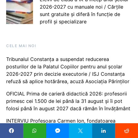
2026-2027 cu manuale noi / Cărțile
sunt gratuite și diferă în funcție de
profil și specializare
CELE MAI NOI
Tribunalul Constanța a suspendat reducerea
posturilor de la Palatul Copiilor pentru anul școlar
2026-2027 prin decizie executorie / ISJ Constanța
refuză să aplice hotărârea, acuză Asociația Părinților
OFICIAL Prima de carieră didactică 2026: profesorii
primesc cei 1.500 de lei până la 31 august și îi pot
folosi până în august 2027 dacă rămân în învățământ
INTERVIU Profesoara Carmen Ion, fondatoarea
Festivalului de book-trailere, Boovie: Acum 12 ani am
aplicat ideea la o clasă pentru că voiam să îi fac pe