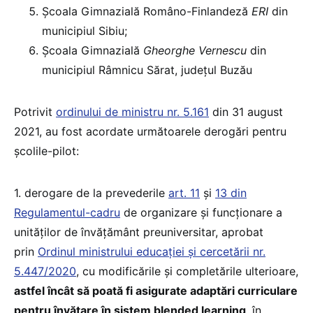
Școala Gimnazială Româno-Finlandeză
ERI
din
municipiul Sibiu;
Școala Gimnazială
Gheorghe Vernescu
din
municipiul Râmnicu Sărat, județul Buzău
Potrivit
ordinului de ministru nr. 5.161
din 31 august
2021, au fost acordate următoarele derogări pentru
școlile-pilot:
1. derogare de la prevederile
art. 11
și
13 din
Regulamentul-cadru
de organizare și funcționare a
unităților de învățământ preuniversitar, aprobat
prin
Ordinul ministrului educației și cercetării nr.
5.447/2020
, cu modificările și completările ulterioare,
astfel încât să poată fi asigurate adaptări curriculare
pentru învățare în sistem blended learning
, în