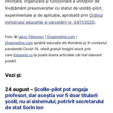
înființare, organizare și funcționare a unităților de
învățământ preuniversitar cu statut de unități-pilot,
experimentale și de aplicație, aprobată prin
Ordinul
ministrului educației și cercetării nr. 4.811/2020
.
Foto: ©
Iakov Filimonov
|
Dreamstime.com
/
Dreamstime.com
sprijină educaţia din România şi, în contextul
pandemiei Covid-19, oferă gratuit imagini stock prin
care
Edupedu.ro
îşi poate ilustra articolele cât mai relevant
posibil
.
Vezi și:
24 august –
Școlile-pilot pot angaja
profesori, dar aceștia vor fi doar titularii
școlii, nu ai sistemului, potrivit secretarului
de stat Sorin Ion