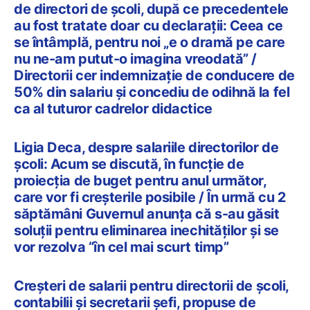
de directori de școli, după ce precedentele
au fost tratate doar cu declarații: Ceea ce
se întâmplă, pentru noi „e o dramă pe care
nu ne-am putut-o imagina vreodată” /
Directorii cer indemnizație de conducere de
50% din salariu și concediu de odihnă la fel
ca al tuturor cadrelor didactice
Ligia Deca, despre salariile directorilor de
școli: Acum se discută, în funcție de
proiecția de buget pentru anul următor,
care vor fi creșterile posibile / În urmă cu 2
săptămâni Guvernul anunța că s-au găsit
soluții pentru eliminarea inechităților și se
vor rezolva “în cel mai scurt timp”
Creșteri de salarii pentru directorii de școli,
contabilii și secretarii șefi, propuse de