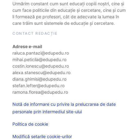
Urmărim constant cum sunt educați copiii noștri, cine și
cum face politicile din educație și cercetare, cine și cum
îi formează pe profesori, cât de adecvate la lumea în
care trăim sunt sistemele de educație și cercetare.
CONTACT REDACȚIE
Adrese e-mail
raluca.pantazi@edupedu.ro
mihai.peticila@edupedu.ro
costin.ionescu@edupedu.ro
alexa.stanescu@edupedu.ro
diana.ghimisi@edupedu.ro
stefan.lefter@edupedu.ro
ramona.florea@edupedu.ro
Notă de informare cu privire la prelucrarea de date
personale prin intermediul site-ului
Politica de cookie
Modifică setarile cookie-urilor