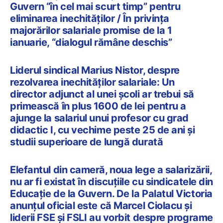
Guvern “în cel mai scurt timp” pentru
eliminarea inechităților / În privința
majorărilor salariale promise de la 1
ianuarie, “dialogul rămâne deschis”
Liderul sindical Marius Nistor, despre
rezolvarea inechităților salariale: Un
director adjunct al unei școli ar trebui să
primească în plus 1600 de lei pentru a
ajunge la salariul unui profesor cu grad
didactic I, cu vechime peste 25 de ani și
studii superioare de lungă durată
Elefantul din cameră, noua lege a salarizării,
nu ar fi existat în discuțiile cu sindicatele din
Educație de la Guvern. De la Palatul Victoria
anunțul oficial este că Marcel Ciolacu și
liderii FSE și FSLI au vorbit despre programe