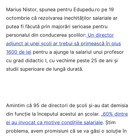
Marius Nistor, spunea pentru Edupedu.ro pe 19
octombrie că rezolvarea inechităților salariale ar
putea fi făcută prin majorări serioase pentru
personalul din conducerea școlilor:
Un director
adjunct al unei școli ar trebui să primească în plus
1600 de lei
pentru a ajunge la salariul unui profesor
cu grad didactic I, cu vechime peste 25 de ani și
studii superioare de lungă durată.
Amintim că 95 de directori de școli și-au dat demisia
din funcție la începutul acestui an școlar. „
60% dintre
ei au invocat ca motive condițiile salariale
. Știm
problema, avem promisiuni că se va găsi o soluție în