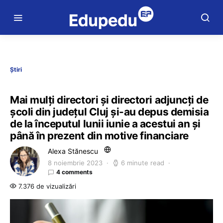
Știri
Mai mulți directori și directori adjuncți de
școli din judeţul Cluj şi-au depus demisia
de la începutul lunii iunie a acestui an și
până în prezent din motive financiare
Alexa Stănescu
8 noiembrie 2023
6 minute read
4 comments
7.376 de vizualizări