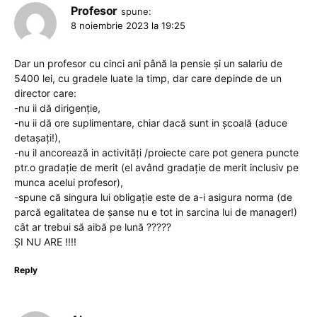
Profesor
spune:
8 noiembrie 2023 la 19:25
Dar un profesor cu cinci ani până la pensie și un salariu de
5400 lei, cu gradele luate la timp, dar care depinde de un
director care:
-nu ii dă dirigenție,
-nu ii dă ore suplimentare, chiar dacă sunt in școală (aduce
detașați!),
-nu il ancorează in activități /proiecte care pot genera puncte
ptr.o gradație de merit (el având gradație de merit inclusiv pe
munca acelui profesor),
-spune că singura lui obligație este de a-i asigura norma (de
parcă egalitatea de șanse nu e tot in sarcina lui de manager!)
cât ar trebui să aibă pe lună ?????
ȘI NU ARE !!!!
Reply