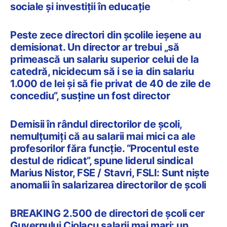
sociale și investiții în educație
Peste zece directori din şcolile ieşene au
demisionat. Un director ar trebui „să
primească un salariu superior celui de la
catedră, nicidecum să i se ia din salariu
1.000 de lei şi să fie privat de 40 de zile de
concediu”, susţine un fost director
Demisii în rândul directorilor de școli,
nemulțumiți că au salarii mai mici ca ale
profesorilor făra funcție. “Procentul este
destul de ridicat”, spune liderul sindical
Marius Nistor, FSE / Stavri, FSLI: Sunt niște
anomalii în salarizarea directorilor de școli
BREAKING 2.500 de directori de școli cer
Guvernului Ciolacu salarii mai mari: un