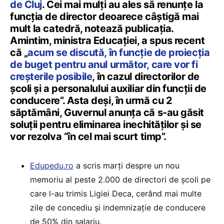
de Cluj
. Cei mai mulți au ales să renunțe la
funcția de director deoarece câștigă mai
mult la catedră, notează publicația.
Amintim, ministra Educației, a spus recent
că „
acum se discută, în funcție de proiecția
de buget pentru anul următor, care vor fi
creșterile posibile
, în cazul directorilor de
școli și a personalului auxiliar din funcții de
conducere”. Asta deși, în urmă cu 2
săptămâni, Guvernul anunța că s-au găsit
soluții pentru eliminarea inechităților și se
vor rezolva “în cel mai scurt timp”.
Edupedu.ro
a scris marți despre un nou
memoriu al peste 2.000 de directori de școli pe
care l-au trimis Ligiei Deca, cerând mai multe
zile de concediu și indemnizație de conducere
de 50% din salariu.