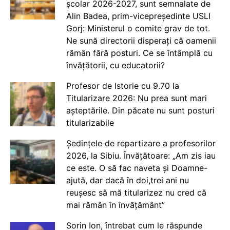
școlar 2026-2027, sunt semnalate de
Alin Badea, prim-vicepreședinte USLI
Gorj: Ministerul o comite grav de tot.
Ne sună directorii disperați că oamenii
rămân fără posturi. Ce se întâmplă cu
învățătorii, cu educatorii?
Profesor de Istorie cu 9.70 la
Titularizare 2026: Nu prea sunt mari
așteptările. Din păcate nu sunt posturi
titularizabile
Ședințele de repartizare a profesorilor
2026, la Sibiu. Învățătoare: „Am zis iau
ce este. O să fac naveta și Doamne-
ajută, dar dacă în doi,trei ani nu
reușesc să mă titularizez nu cred că
mai rămân în învățământ”
Sorin Ion, întrebat cum le răspunde