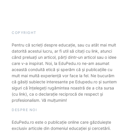
COPYRIGHT
Pentru că scrieți despre educație, sau cu atât mai mult
datorită acestui lucru, ar fi util să citați cu link, atunci
când preluați un articol, părți dintr-un articol sau o idee
care v-a inspirat. Noi, la EduPedu.ro ne-am asumat
această conduită etică și sperăm că și publicațiile cu
mult mai multă experiență vor face la fel. Ne bucurăm
că găsiți subiecte interesante pe Edupedu.ro și suntem
siguri că înțelegeți rugămintea noastră de a cita sursa
(cu link), ca o declarație reciprocă de respect și
profesionalism. Vă mulțumim!
DESPRE NOI
EduPedu.ro este o publicație online care găzduiește
exclusiv articole din domeniul educației și cercetării.