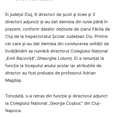
În județul Cluj, 6 directori de școli și licee și 3
directori adjuncți și-au dat demisia din iunie până în
prezent, conform datelor obținute de ziarul Făclia de
Cluj de la Inspectoratul Școlar Județean Clu. Printre
cei care și-au dat demisia din conducerea unității de
învățământ se numără directorul Colegiului Național
„Emil Racoviță”, Gheorghe Lobonț. El a renunțat la
funcție la începutul anului școlar iar atribuțiile de
director au fost preluate de profesorul Adrian
Magdaș.
Totodată, s-a retras din funcție și directorul adjunct
la Colegiului Național „George Coșbuc” din Cluj-
Napoca.