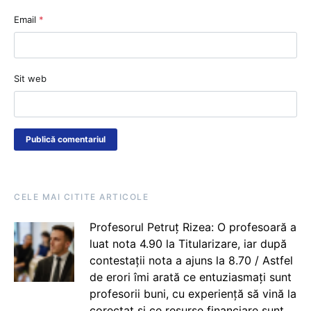
Email
*
Sit web
CELE MAI CITITE ARTICOLE
Profesorul Petruț Rizea: O profesoară a
luat nota 4.90 la Titularizare, iar după
contestații nota a ajuns la 8.70 / Astfel
de erori îmi arată ce entuziasmați sunt
profesorii buni, cu experiență să vină la
corectat și ce resurse financiare sunt