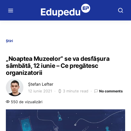
Știri
„Noaptea Muzeelor” se va desfășura
sâmbătă, 12 iunie – Ce pregătesc
organizatorii
Ștefan Lefter
12 iunie 2021
3 minute read
No comments
550 de vizualizări