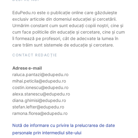
EduPedu.ro este o publicație online care găzduiește
exclusiv articole din domeniul educației și cercetării.
Urmărim constant cum sunt educați copiii noștri, cine și
cum face politicile din educație și cercetare, cine și cum
îi formează pe profesori, cât de adecvate la lumea în
care trăim sunt sistemele de educație și cercetare.
CONTACT REDACȚIE
Adrese e-mail
raluca.pantazi@edupedu.ro
mihai.peticila@edupedu.ro
costin.ionescu@edupedu.ro
alexa.stanescu@edupedu.ro
diana.ghimisi@edupedu.ro
stefan.lefter@edupedu.ro
ramona.florea@edupedu.ro
Notă de informare cu privire la prelucrarea de date
personale prin intermediul site-ului