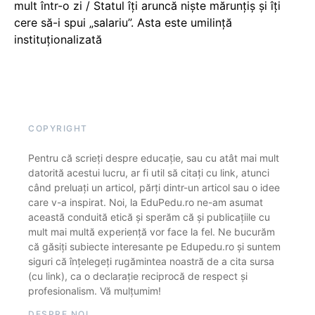
mult într-o zi / Statul îți aruncă niște mărunțiș și îți
cere să-i spui „salariu”. Asta este umilință
instituționalizată
COPYRIGHT
Pentru că scrieți despre educație, sau cu atât mai mult
datorită acestui lucru, ar fi util să citați cu link, atunci
când preluați un articol, părți dintr-un articol sau o idee
care v-a inspirat. Noi, la EduPedu.ro ne-am asumat
această conduită etică și sperăm că și publicațiile cu
mult mai multă experiență vor face la fel. Ne bucurăm
că găsiți subiecte interesante pe Edupedu.ro și suntem
siguri că înțelegeți rugămintea noastră de a cita sursa
(cu link), ca o declarație reciprocă de respect și
profesionalism. Vă mulțumim!
DESPRE NOI