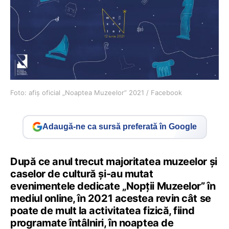
Foto: afiș oficial „Noaptea Muzeelor” 2021 / Facebook
Adaugă-ne ca sursă preferată în Google
După ce anul trecut majoritatea muzeelor și
caselor de cultură și-au mutat
evenimentele dedicate „Nopții Muzeelor” în
mediul online, în 2021 acestea revin cât se
poate de mult la activitatea fizică, fiind
programate întâlniri, în noaptea de