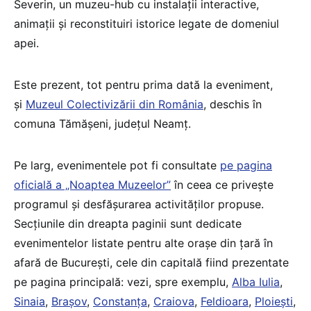
Severin, un muzeu-hub cu instalaţii interactive,
animaţii şi reconstituiri istorice legate de domeniul
apei.
Este prezent, tot pentru prima dată la eveniment,
şi
Muzeul Colectivizării din România
, deschis în
comuna Tămăşeni, județul Neamţ.
Pe larg, evenimentele pot fi consultate
pe pagina
oficială a „Noaptea Muzeelor”
în ceea ce privește
programul și desfășurarea activităților propuse.
Secțiunile din dreapta paginii sunt dedicate
evenimentelor listate pentru alte orașe din țară în
afară de București, cele din capitală fiind prezentate
pe pagina principală: vezi, spre exemplu,
Alba Iulia
,
Sinaia
,
Brașov
,
Constanța
,
Craiova
,
Feldioara
,
Ploiești
,