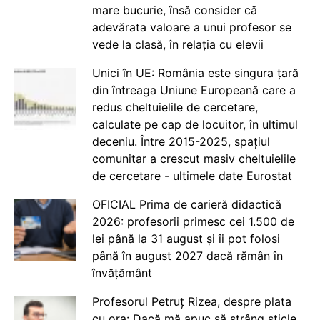
mare bucurie, însă consider că
adevărata valoare a unui profesor se
vede la clasă, în relația cu elevii
Unici în UE: România este singura țară
din întreaga Uniune Europeană care a
redus cheltuielile de cercetare,
calculate pe cap de locuitor, în ultimul
deceniu. Între 2015-2025, spațiul
comunitar a crescut masiv cheltuielile
de cercetare - ultimele date Eurostat
OFICIAL Prima de carieră didactică
2026: profesorii primesc cei 1.500 de
lei până la 31 august și îi pot folosi
până în august 2027 dacă rămân în
învățământ
Profesorul Petruț Rizea, despre plata
cu ora: Dacă mă apuc să strâng sticle