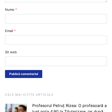
Nume
*
Email
*
Sit web
CELE MAI CITITE ARTICOLE
Profesorul Petruț Rizea: O profesoară a
luat nota 4.90 la Titularizare, iar după