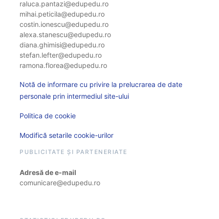
raluca.pantazi@edupedu.ro
mihai.peticila@edupedu.ro
costin.ionescu@edupedu.ro
alexa.stanescu@edupedu.ro
diana.ghimisi@edupedu.ro
stefan.lefter@edupedu.ro
ramona.florea@edupedu.ro
Notă de informare cu privire la prelucrarea de date
personale prin intermediul site-ului
Politica de cookie
Modifică setarile cookie-urilor
PUBLICITATE ȘI PARTENERIATE
Adresă de e-mail
comunicare@edupedu.ro