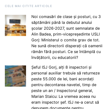
CELE MAI CITITE ARTICOLE
Noi comasări de clase și posturi, cu 3
săptămâni până la debutul anului
școlar 2026-2027, sunt semnalate de
Alin Badea, prim-vicepreședinte USLI
Gorj: Ministerul o comite grav de tot.
Ne sună directorii disperați că oamenii
rămân fără posturi. Ce se întâmplă cu
învățătorii, cu educatorii?
Șeful ISJ Gorj, alți 8 inspectori și
personal auxiliar trebuie să returneze
peste 55.000 de lei, bani acordați
pentru decontarea navetei, timp de
peste un an / Inspectorul general,
Marian Staicu: La vremea aceea nu
eram inspector șef. ISJ ne-a cerut să
depunem documente pentru