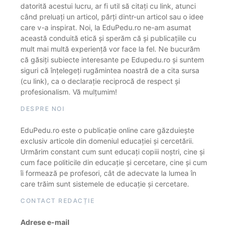
datorită acestui lucru, ar fi util să citați cu link, atunci
când preluați un articol, părți dintr-un articol sau o idee
care v-a inspirat. Noi, la EduPedu.ro ne-am asumat
această conduită etică și sperăm că și publicațiile cu
mult mai multă experiență vor face la fel. Ne bucurăm
că găsiți subiecte interesante pe Edupedu.ro și suntem
siguri că înțelegeți rugămintea noastră de a cita sursa
(cu link), ca o declarație reciprocă de respect și
profesionalism. Vă mulțumim!
DESPRE NOI
EduPedu.ro este o publicație online care găzduiește
exclusiv articole din domeniul educației și cercetării.
Urmărim constant cum sunt educați copiii noștri, cine și
cum face politicile din educație și cercetare, cine și cum
îi formează pe profesori, cât de adecvate la lumea în
care trăim sunt sistemele de educație și cercetare.
CONTACT REDACȚIE
Adrese e-mail