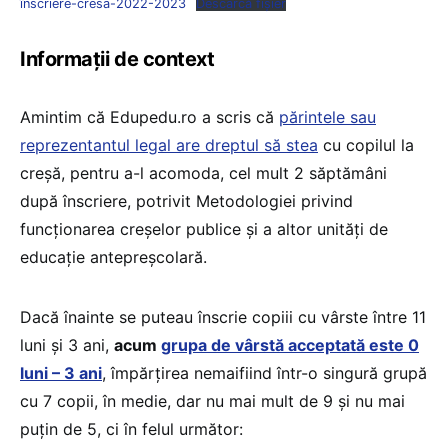
înscriere-cresa-2022-2023
Descarcă fișier
Informații de context
Amintim că Edupedu.ro a scris că
părintele sau
reprezentantul legal are dreptul să stea
cu copilul la
creșă, pentru a-l acomoda, cel mult 2 săptămâni
după înscriere, potrivit Metodologiei privind
funcționarea creșelor publice și a altor unități de
educație antepreșcolară.
Dacă înainte se puteau înscrie copiii cu vârste între 11
luni și 3 ani,
acum
grupa de vârstă acceptată este 0
luni – 3 ani
, împărțirea nemaifiind într-o singură grupă
cu 7 copii, în medie, dar nu mai mult de 9 și nu mai
puțin de 5, ci în felul următor: