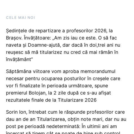
CELE MAI NOI
Ședințele de repartizare a profesorilor 2026, la
Brașov. Învățătoare: „Am zis iau ce este. O să fac
naveta și Doamne-ajută, dar dacă în doi,trei ani nu
reușesc să mă titularizez nu cred că mai rămân în
învățământ”
Săptămâna viitoare vom aproba memorandumul
necesar pentru ocuparea posturilor în creșele care
vor fi finalizate în perioada următoare, spune
premierul Bolojan, la 2 zile după ce s-au afișat
rezultatele finale de la Titularizare 2026
Sorin Ion, întrebat cum le răspunde profesorilor care
dau an de an Titularizarea, obțin note mari, dar nu au
post pe perioadă nedeterminată: În ultimii ani am
încercat să ținem cât se poate de bine sub control