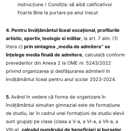
instrucțiune / Condiția: să aibă calificativul
Foarte Bine la purtare pe anul trecut
4. Pentru învățământul liceal vocațional, profilurile
artistic, sportiv, teologic si militar
, la art. 7 alin. (1)
litera c)
prin sintagma „media de admitere” se
înțelege media finală de admitere
, calculată conform
prevederilor din Anexa 2 la OME nr. 5243/2022
privind organizarea și desfășurarea admiterii în
învățământul liceal pentru anul scolar 2023-2024.
5.
Având în vedere că forma de organizare în
învățământul simultan gimnazial este de formațiune
de studiu, iar în cadrul unei formațiuni de studiu elevii
sunt grupați pe clase (clasa a V-a, a Vl-a, a VII-a, a
VIII-a),
calculul numărului de beneficiari ai burselor