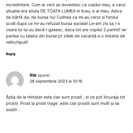
incredintare. Cum ar veni sa dovedesc ca copilul meu, a carui
situatie era stiuta DE TOATA LUMEA in liceu, e al meu. Adica
de bârfă da, de bursa nu! Culmea ca mi-au cerut si fondul
scolii dupa ce mi-au refuzat bursa sociala! Le-am zis sa i-o
ceara lui ta-su dacă-l gasesc, daca tot are copilul 2 parinti! Iar
partea cu taiatul din burse pt zilele de vacanță e o mizerie de
neînchipuit!
Reply
Ina
spune:
28 septembrie 2023 la 10:16
Ăștia de la minister este clar sunt prosti , ei ce pot încuraja tot
prostii .Prost la prost trage ,este clar prostii sunt multi și se
susțin .