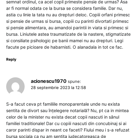
semnat ordinul, ca acel copil primeste pensie de urmas? Asa
ar fi normal odata ce la bursa se considera familie. Dar nu,
astia cu linie la tata nu au drepturi deloc. Copiii orfani primesc
si pensie de urmas si bursa, copiii cu parinti divortati primesc
si pensie alimentara, au amandoi parintii in viata si primesc si
bursa. Liniutele astea traumatizate de la nastere, stigmatizate
si consiliate psihologic pe banii mamei nu au drepturi. Legi
facute pe picioare de habarnisti. O alanadala in tot ce fac.
Reply
acionescu1970
spune:
28 septembrie 2023 la 12:58
S-a facut ceva pt familiile monoparentale unde nu exista
sentita de divort sau înțelegere notarială? Nu, pt ca in mintea
celor de la minister nu exista decat copii nascuti in sânul
familiei traditionale! Dar cu copiii nascuti din concubinaj si ai
caror parinti dispar in neant ce faceti? Fiului meu i s-a refuzat
bursa sociala ca nu am sentita judecatoreasca de