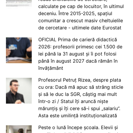
calculate pe cap de locuitor, în ultimul
deceniu. Între 2015-2025, spațiul
comunitar a crescut masiv cheltuielile
de cercetare - ultimele date Eurostat
OFICIAL Prima de carieră didactică
2026: profesorii primesc cei 1.500 de
lei până la 31 august și îi pot folosi
până în august 2027 dacă rămân în
învățământ
Profesorul Petruț Rizea, despre plata
cu ora: Dacă mă apuc să strâng sticle
și să le duc la SGR, câștig mai mult
într-o zi / Statul îți aruncă niște
mărunțiș și îți cere să-i spui „salariu”.
Asta este umilință instituționalizată
Peste o lună începe școala. Elevii și