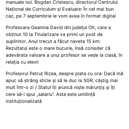
manuale noi. Bogdan Cristescu, directorul Centrului
Național de Curriculum și Evaluare: În cel mai bun
caz, pe 7 septembrie le vom avea în format digital
Profesoara Geanina David din județul Olt, care a
obținut 10 la Titularizare va primi un post de
suplinitor. Anul trecut a făcut naveta 15 km:
Rezultatul este o mare bucurie, însă consider că
adevărata valoare a unui profesor se vede la clasă, în
relația cu elevii
Profesorul Petruț Rizea, despre plata cu ora: Dacă mă
apuc să strâng sticle și să le duc la SGR, câștig mai
mult într-o zi / Statul îți aruncă niște mărunțiș și îți
cere să-i spui „salariu”. Asta este umilință
instituționalizată