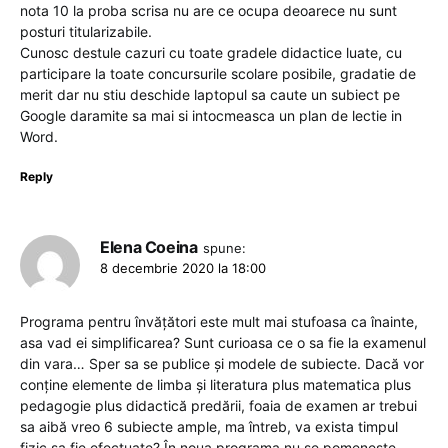
nota 10 la proba scrisa nu are ce ocupa deoarece nu sunt
posturi titularizabile.
Cunosc destule cazuri cu toate gradele didactice luate, cu
participare la toate concursurile scolare posibile, gradatie de
merit dar nu stiu deschide laptopul sa caute un subiect pe
Google daramite sa mai si intocmeasca un plan de lectie in
Word.
Reply
Elena Coeina
spune:
8 decembrie 2020 la 18:00
Programa pentru învățători este mult mai stufoasa ca înainte,
asa vad ei simplificarea? Sunt curioasa ce o sa fie la examenul
din vara… Sper sa se publice și modele de subiecte. Dacă vor
conține elemente de limba și literatura plus matematica plus
pedagogie plus didactică predării, foaia de examen ar trebui
sa aibă vreo 6 subiecte ample, ma întreb, va exista timpul
fizic sa fie efectuate? În noua programa nu se pomenește