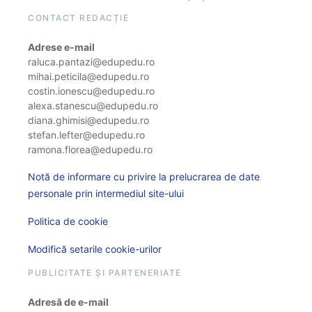
CONTACT REDACȚIE
Adrese e-mail
raluca.pantazi@edupedu.ro
mihai.peticila@edupedu.ro
costin.ionescu@edupedu.ro
alexa.stanescu@edupedu.ro
diana.ghimisi@edupedu.ro
stefan.lefter@edupedu.ro
ramona.florea@edupedu.ro
Notă de informare cu privire la prelucrarea de date
personale prin intermediul site-ului
Politica de cookie
Modifică setarile cookie-urilor
PUBLICITATE ȘI PARTENERIATE
Adresă de e-mail