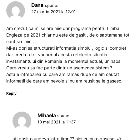
Dana
spune:
27 martie 2021 la 12:01
Am crezut ca mi se are mie dar programa pentru Limba
Engleza pe 2021 chiar nu este de gasit , de o saptamana tot
caut si nimic .
Mi-as dori sa structurati informatia simplu , logic si complet
dar cred ca tot vacarmul acesta refclecta situatia
invatamantului din Romania la momentul actual, un haos.
Oare vreau sa fac parte dintr-un asemenea sistem ?
Asta e intrebarea cu care am ramas dupa ce am cautat
informatii de care am nevoie si nu am reusit sa le gasesc.
Reply
Mihaela
spune:
10 mai 2021 la 11:37
ati gasit o undeva intre timp?? nici eu nu o gasesc! ://