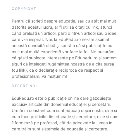
COPYRIGHT
Pentru că scrieți despre educație, sau cu atât mai mult
datorită acestui lucru, ar fi util să citați cu link, atunci
când preluați un articol, părți dintr-un articol sau o idee
care v-a inspirat. Noi, la EduPedu.ro ne-am asumat
această conduită etică și sperăm că și publicațiile cu
mult mai multă experiență vor face la fel. Ne bucurăm
că găsiți subiecte interesante pe Edupedu.ro și suntem
siguri că înțelegeți rugămintea noastră de a cita sursa
(cu link), ca o declarație reciprocă de respect și
profesionalism. Vă mulțumim!
DESPRE NOI
EduPedu.ro este o publicație online care găzduiește
exclusiv articole din domeniul educației și cercetării.
Urmărim constant cum sunt educați copiii noștri, cine și
cum face politicile din educație și cercetare, cine și cum
îi formează pe profesori, cât de adecvate la lumea în
care trăim sunt sistemele de educație și cercetare.