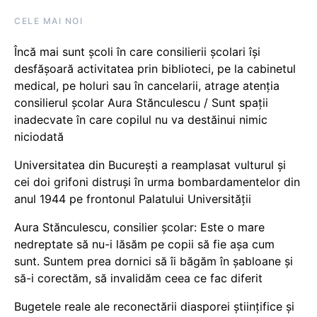
CELE MAI NOI
Încă mai sunt școli în care consilierii școlari își
desfășoară activitatea prin biblioteci, pe la cabinetul
medical, pe holuri sau în cancelarii, atrage atenția
consilierul școlar Aura Stănculescu / Sunt spații
inadecvate în care copilul nu va destăinui nimic
niciodată
Universitatea din București a reamplasat vulturul și
cei doi grifoni distruși în urma bombardamentelor din
anul 1944 pe frontonul Palatului Universității
Aura Stănculescu, consilier școlar: Este o mare
nedreptate să nu-i lăsăm pe copii să fie așa cum
sunt. Suntem prea dornici să îi băgăm în șabloane și
să-i corectăm, să invalidăm ceea ce fac diferit
Bugetele reale ale reconectării diasporei științifice și