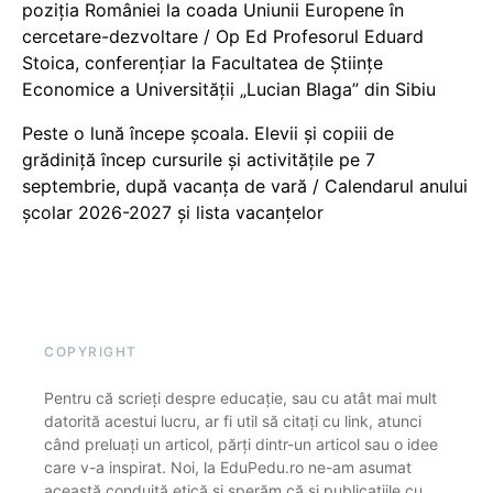
poziția României la coada Uniunii Europene în
cercetare-dezvoltare / Op Ed Profesorul Eduard
Stoica, conferențiar la Facultatea de Științe
Economice a Universității „Lucian Blaga” din Sibiu
Peste o lună începe școala. Elevii și copiii de
grădiniță încep cursurile și activitățile pe 7
septembrie, după vacanța de vară / Calendarul anului
școlar 2026-2027 și lista vacanțelor
COPYRIGHT
Pentru că scrieți despre educație, sau cu atât mai mult
datorită acestui lucru, ar fi util să citați cu link, atunci
când preluați un articol, părți dintr-un articol sau o idee
care v-a inspirat. Noi, la EduPedu.ro ne-am asumat
această conduită etică și sperăm că și publicațiile cu