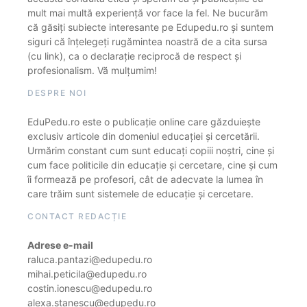
mult mai multă experiență vor face la fel. Ne bucurăm
că găsiți subiecte interesante pe Edupedu.ro și suntem
siguri că înțelegeți rugămintea noastră de a cita sursa
(cu link), ca o declarație reciprocă de respect și
profesionalism. Vă mulțumim!
DESPRE NOI
EduPedu.ro este o publicație online care găzduiește
exclusiv articole din domeniul educației și cercetării.
Urmărim constant cum sunt educați copiii noștri, cine și
cum face politicile din educație și cercetare, cine și cum
îi formează pe profesori, cât de adecvate la lumea în
care trăim sunt sistemele de educație și cercetare.
CONTACT REDACȚIE
Adrese e-mail
raluca.pantazi@edupedu.ro
mihai.peticila@edupedu.ro
costin.ionescu@edupedu.ro
alexa.stanescu@edupedu.ro