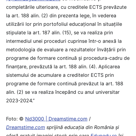
completările ulterioare, cu creditele ECTS prevăzute
la art. 188 alin. (2) din prezenta lege, în vederea
utilizării lor prin portofoliul educațional în situațiile
stipulate la art. 187 alin. (15), se va realiza prin
intermediul unei proceduri cuprinse într-o anexă la
metodologia de evaluare a rezultatelor învățării prin
programe de formare continuă și procedura-cadru de
finanțare, prevăzută la art. 188 alin. (4). Aplicarea
sistemului de acumulare a creditelor ECTS prin
programe de formare continuă prevăzut la art. 188
alin. (2) se va realiza începând cu anul universitar
2023-2024.”
Foto: ©
Nd3000 | Dreamstime.com
/
Dreamstime.com
sprijină educaţia din România şi
oferă gratuit imagini stock prin care
Edupedu.ro
îşi