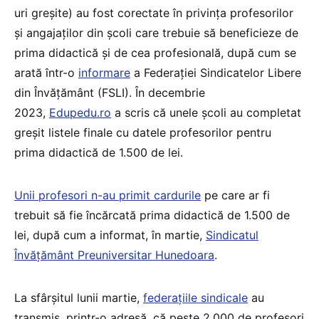
uri greșite) au fost corectate în privința profesorilor
și angajaților din școli care trebuie să beneficieze de
prima didactică și de cea profesională, după cum se
arată într-o
informare
a Federației Sindicatelor Libere
din Învățământ (FSLI). În decembrie
2023,
Edupedu.ro
a scris că unele școli au completat
greșit listele finale cu datele profesorilor pentru
prima didactică de 1.500 de lei.
Unii profesori n-au primit cardurile
pe care ar fi
trebuit să fie încărcată prima didactică de 1.500 de
lei, după cum a informat, în martie,
Sindicatul
Învățământ Preuniversitar Hunedoara
.
La sfârșitul lunii martie,
federațiile sindicale
au
transmis, printr-o adresă, că peste 2.000 de profesori