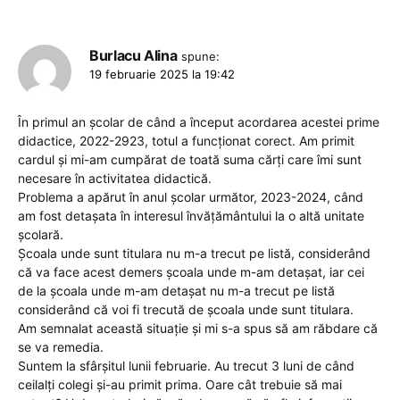
Burlacu Alina
spune:
19 februarie 2025 la 19:42
În primul an școlar de când a început acordarea acestei prime
didactice, 2022-2923, totul a funcționat corect. Am primit
cardul și mi-am cumpărat de toată suma cărți care îmi sunt
necesare în activitatea didactică.
Problema a apărut în anul școlar următor, 2023-2024, când
am fost detașata în interesul învățământului la o altă unitate
școlară.
Școala unde sunt titulara nu m-a trecut pe listă, considerând
că va face acest demers școala unde m-am detașat, iar cei
de la școala unde m-am detașat nu m-a trecut pe listă
considerând că voi fi trecută de școala unde sunt titulara.
Am semnalat această situație și mi s-a spus să am răbdare că
se va remedia.
Suntem la sfârșitul lunii februarie. Au trecut 3 luni de când
ceilalți colegi și-au primit prima. Oare cât trebuie să mai