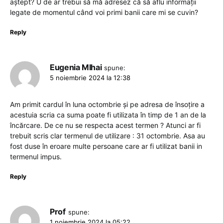
aștept? U de ar trebui să mă adresez că să aflu informații
legate de momentul când voi primi banii care mi se cuvin?
Reply
Eugenia MIhai
spune:
5 noiembrie 2024 la 12:38
Am primit cardul în luna octombrie și pe adresa de însoțire a
acestuia scria ca suma poate fi utilizata în timp de 1 an de la
încărcare. De ce nu se respecta acest termen ? Atunci ar fi
trebuit scris clar termenul de utilizare : 31 octombrie. Asa au
fost duse în eroare multe persoane care ar fi utilizat banii in
termenul impus.
Reply
Prof
spune:
1 noiembrie 2024 la 05:22