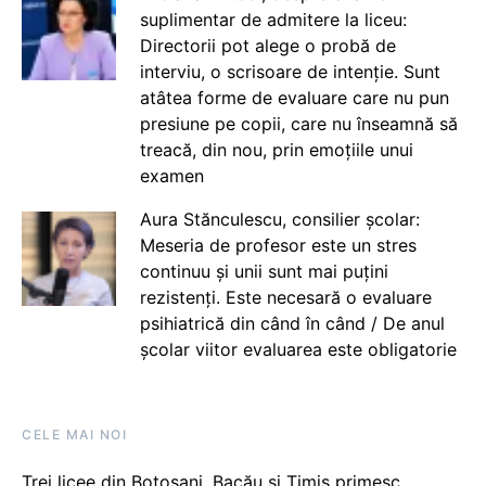
suplimentar de admitere la liceu:
Directorii pot alege o probă de
interviu, o scrisoare de intenție. Sunt
atâtea forme de evaluare care nu pun
presiune pe copii, care nu înseamnă să
treacă, din nou, prin emoțiile unui
examen
Aura Stănculescu, consilier școlar:
Meseria de profesor este un stres
continuu și unii sunt mai puțini
rezistenți. Este necesară o evaluare
psihiatrică din când în când / De anul
școlar viitor evaluarea este obligatorie
CELE MAI NOI
Trei licee din Botoșani, Bacău și Timiș primesc