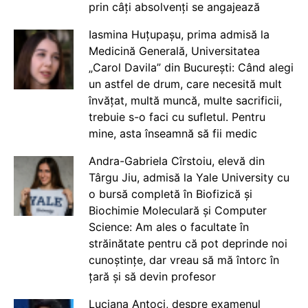
prin câți absolvenți se angajează
Iasmina Huțupașu, prima admisă la
Medicină Generală, Universitatea
„Carol Davila” din București: Când alegi
un astfel de drum, care necesită mult
învățat, multă muncă, multe sacrificii,
trebuie s-o faci cu sufletul. Pentru
mine, asta înseamnă să fii medic
Andra-Gabriela Cîrstoiu, elevă din
Târgu Jiu, admisă la Yale University cu
o bursă completă în Biofizică și
Biochimie Moleculară și Computer
Science: Am ales o facultate în
străinătate pentru că pot deprinde noi
cunoștințe, dar vreau să mă întorc în
țară și să devin profesor
Luciana Antoci, despre examenul