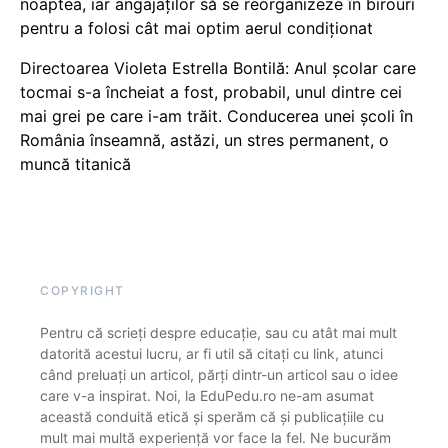
noaptea, iar angajaților să se reorganizeze în birouri
pentru a folosi cât mai optim aerul condiționat
Directoarea Violeta Estrella Bontilă: Anul școlar care
tocmai s-a încheiat a fost, probabil, unul dintre cei
mai grei pe care i-am trăit. Conducerea unei școli în
România înseamnă, astăzi, un stres permanent, o
muncă titanică
COPYRIGHT
Pentru că scrieți despre educație, sau cu atât mai mult
datorită acestui lucru, ar fi util să citați cu link, atunci
când preluați un articol, părți dintr-un articol sau o idee
care v-a inspirat. Noi, la EduPedu.ro ne-am asumat
această conduită etică și sperăm că și publicațiile cu
mult mai multă experiență vor face la fel. Ne bucurăm