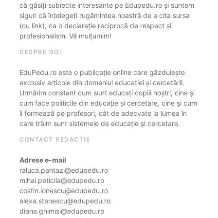
că găsiți subiecte interesante pe Edupedu.ro și suntem
siguri că înțelegeți rugămintea noastră de a cita sursa
(cu link), ca o declarație reciprocă de respect și
profesionalism. Vă mulțumim!
DESPRE NOI
EduPedu.ro este o publicație online care găzduiește
exclusiv articole din domeniul educației și cercetării.
Urmărim constant cum sunt educați copiii noștri, cine și
cum face politicile din educație și cercetare, cine și cum
îi formează pe profesori, cât de adecvate la lumea în
care trăim sunt sistemele de educație și cercetare.
CONTACT REDACȚIE
Adrese e-mail
raluca.pantazi@edupedu.ro
mihai.peticila@edupedu.ro
costin.ionescu@edupedu.ro
alexa.stanescu@edupedu.ro
diana.ghimisi@edupedu.ro