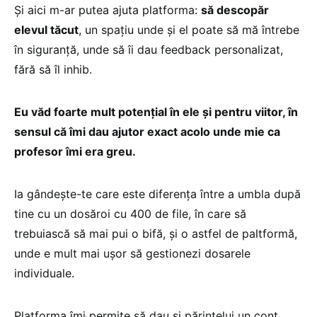
Și aici m-ar putea ajuta platforma:
să descopăr
elevul tăcut
, un spațiu unde și el poate să mă întrebe
în siguranță, unde să îi dau feedback personalizat,
fără să îl inhib.
Eu văd foarte mult potențial în ele și pentru viitor, în
sensul că îmi dau ajutor exact acolo unde mie ca
profesor îmi era greu.
Ia gândește-te care este diferența între a umbla după
tine cu un dosăroi cu 400 de file, în care să
trebuiască să mai pui o bifă, și o astfel de paltformă,
unde e mult mai ușor să gestionezi dosarele
individuale.
Platforma îmi permite să dau și părintelui un cont,