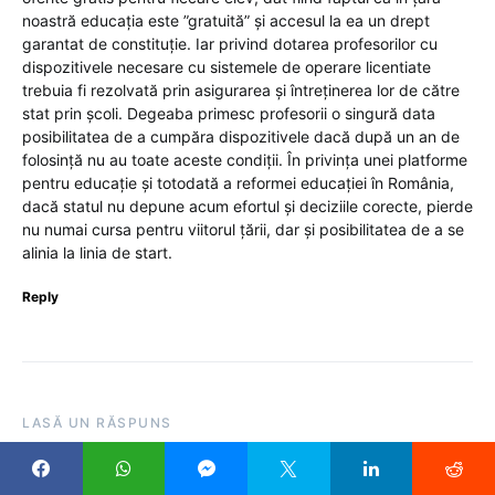
noastră educația este ”gratuită” și accesul la ea un drept
garantat de constituție. Iar privind dotarea profesorilor cu
dispozitivele necesare cu sistemele de operare licentiate
trebuia fi rezolvată prin asigurarea și întreținerea lor de către
stat prin școli. Degeaba primesc profesorii o singură data
posibilitatea de a cumpăra dispozitivele dacă după un an de
folosință nu au toate aceste condiții. În privința unei platforme
pentru educație și totodată a reformei educației în România,
dacă statul nu depune acum efortul și deciziile corecte, pierde
nu numai cursa pentru viitorul țării, dar și posibilitatea de a se
alinia la linia de start.
Reply
LASĂ UN RĂSPUNS
Adresa ta de email nu va fi publicată.
Câmpurile obligatorii
sunt marcate cu
*