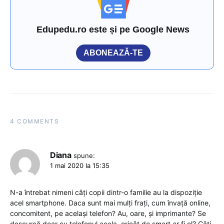
Edupedu.ro este și pe Google News
ABONEAZĂ-TE
4 COMMENTS
Diana
spune:
1 mai 2020 la 15:35
N-a întrebat nimeni câți copii dintr-o familie au la dispoziție
acel smartphone. Daca sunt mai mulți frați, cum învață online,
concomitent, pe același telefon? Au, oare, și imprimante? Se
descurcă doar cu telefonul acela, oricât de smart ar fi el? Câți