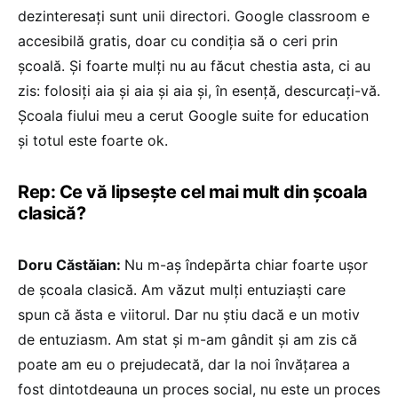
dezinteresați sunt unii directori. Google classroom e
accesibilă gratis, doar cu condiția să o ceri prin
școală. Și foarte mulți nu au făcut chestia asta, ci au
zis: folosiți aia și aia și aia și, în esență, descurcați-vă.
Școala fiului meu a cerut Google suite for education
și totul este foarte ok.
Rep: Ce vă lipsește cel mai mult din școala
clasică?
Doru Căstăian:
Nu m-aș îndepărta chiar foarte ușor
de școala clasică. Am văzut mulți entuziaști care
spun că ăsta e viitorul. Dar nu știu dacă e un motiv
de entuziasm. Am stat și m-am gândit și am zis că
poate am eu o prejudecată, dar la noi învățarea a
fost dintotdeauna un proces social, nu este un proces