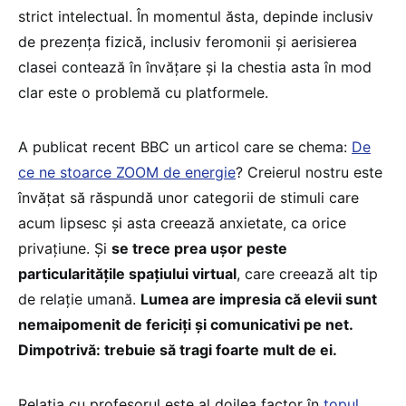
strict intelectual. În momentul ăsta, depinde inclusiv
de prezența fizică, inclusiv feromonii și aerisierea
clasei contează în învățare și la chestia asta în mod
clar este o problemă cu platformele.
A publicat recent BBC un articol care se chema:
De
ce ne stoarce ZOOM de energie
? Creierul nostru este
învățat să răspundă unor categorii de stimuli care
acum lipsesc și asta creează anxietate, ca orice
privațiune. Și
se trece prea ușor peste
particularitățile spațiului virtual
, care creează alt tip
de relație umană.
Lumea are impresia că elevii sunt
nemaipomenit de fericiți și comunicativi pe net.
Dimpotrivă: trebuie să tragi foarte mult de ei.
Relația cu profesorul este al doilea factor în
topul