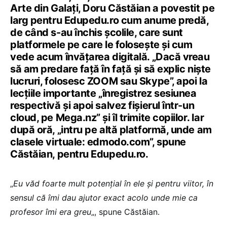
Arte din Galați, Doru Căstăian a povestit pe
larg pentru Edupedu.ro cum anume predă,
de când s-au închis școlile, care sunt
platformele pe care le folosește și cum
vede acum învățarea digitală. „Dacă vreau
să am predare față în față și să explic niște
lucruri, folosesc ZOOM sau Skype”, apoi la
lecțiile importante „înregistrez sesiunea
respectivă și apoi salvez fișierul într-un
cloud, pe Mega.nz” și îl trimite copiilor. Iar
după oră, „intru pe altă platformă, unde am
clasele virtuale: edmodo.com”, spune
Căstăian, pentru Edupedu.ro.
„
Eu văd foarte mult potențial în ele și pentru viitor, în
sensul că îmi dau ajutor exact acolo unde mie ca
profesor îmi era greu
„, spune Căstăian.