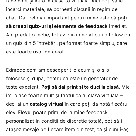
face cont și intră în clasa ta virtuală. Aici poți să le
încarci materiale, să pornești discuții în regim de
chat. Dar cel mai important pentru mine este că poți
să creezi quiz-uri și elemente de feedback
imediat.
Am predat o lecție, tot azi vin imediat cu un follow cu
un quiz din 5 întrebări, pe format foarte simplu, care
este foarte ușor de creat.
Edmodo.com am descoperit-o acum și o s-o
folosesc și după, pentru că este un generator de
teste excelent.
Poți să dai print și te duci la clasă
. Mie
îmi place foarte mult și faptul că ai clasă virtuală –
deci ai un
catalog virtual
în care poți da notă fiecărui
elev. Elevul poate primi de la mine feedback
personalizat în condiții de discreție totală, pot să-i
atașez mesaje pe fiecare item din test, ca și cum i-aș