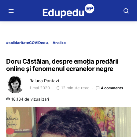
#solidaritateCOVIDedu
Analize
Doru Căstăian, despre emoția predării
online și fenomenul ecranelor negre
Raluca Pantazi
1 mai 2020
12 minute read
4 comments
18.134 de vizualizări