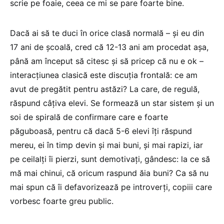
scrie pe foaie, ceea ce mi se pare foarte bine.
Dacă ai să te duci în orice clasă normală – și eu din
17 ani de școală, cred că 12-13 ani am procedat așa,
până am început să citesc și să pricep că nu e ok –
interacțiunea clasică este discuția frontală: ce am
avut de pregătit pentru astăzi? La care, de regulă,
răspund câțiva elevi. Se formează un star sistem și un
soi de spirală de confirmare care e foarte
păguboasă, pentru că dacă 5-6 elevi îți răspund
mereu, ei în timp devin și mai buni, și mai rapizi, iar
pe ceilalți îi pierzi, sunt demotivați, gândesc: la ce să
mă mai chinui, că oricum raspund ăia buni? Ca să nu
mai spun că îi defavorizează pe introverți, copiii care
vorbesc foarte greu public.