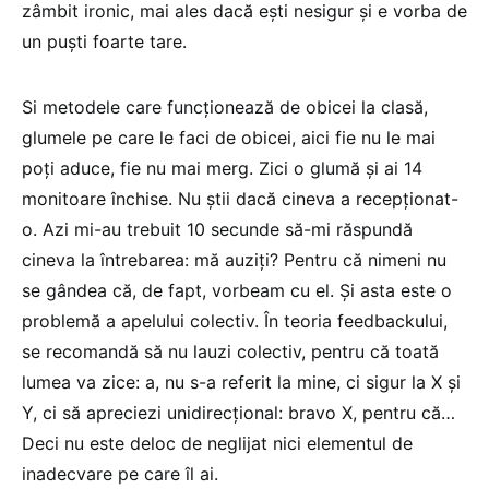
zâmbit ironic, mai ales dacă ești nesigur și e vorba de
un puști foarte tare.
Si metodele care funcționează de obicei la clasă,
glumele pe care le faci de obicei, aici fie nu le mai
poți aduce, fie nu mai merg. Zici o glumă și ai 14
monitoare închise. Nu știi dacă cineva a recepționat-
o. Azi mi-au trebuit 10 secunde să-mi răspundă
cineva la întrebarea: mă auziți? Pentru că nimeni nu
se gândea că, de fapt, vorbeam cu el. Și asta este o
problemă a apelului colectiv. În teoria feedbackului,
se recomandă să nu lauzi colectiv, pentru că toată
lumea va zice: a, nu s-a referit la mine, ci sigur la X și
Y, ci să apreciezi unidirecțional: bravo X, pentru că…
Deci nu este deloc de neglijat nici elementul de
inadecvare pe care îl ai.