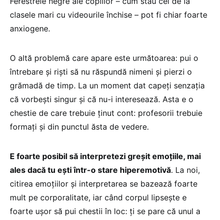
Ferestrele negre ale copiilor – cum stau cei de la
clasele mari cu videourile închise – pot fi chiar foarte
anxiogene.
O altă problemă care apare este următoarea: pui o
întrebare și riști să nu răspundă nimeni și pierzi o
grămadă de timp. La un moment dat capeți senzația
că vorbești singur și că nu-i interesează. Asta e o
chestie de care trebuie ținut cont: profesorii trebuie
formați și din punctul ăsta de vedere.
E foarte posibil să interpretezi greșit emoțiile, mai
ales dacă tu ești într-o stare hiperemotivă
. La noi,
citirea emoțiilor și interpretarea se bazează foarte
mult pe corporalitate, iar când corpul lipsește e
foarte ușor să pui chestii în loc: ți se pare că unul a