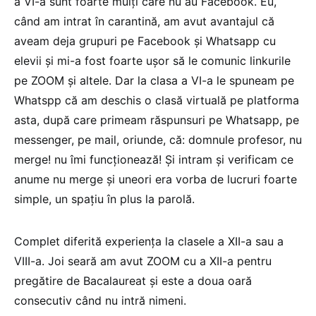
a VI-a sunt foarte mulți care nu au Facebook. Eu,
când am intrat în carantină, am avut avantajul că
aveam deja grupuri pe Facebook și Whatsapp cu
elevii și mi-a fost foarte ușor să le comunic linkurile
pe ZOOM și altele. Dar la clasa a VI-a le spuneam pe
Whatspp că am deschis o clasă virtuală pe platforma
asta, după care primeam răspunsuri pe Whatsapp, pe
messenger, pe mail, oriunde, că: domnule profesor, nu
merge! nu îmi funcționează! Și intram și verificam ce
anume nu merge și uneori era vorba de lucruri foarte
simple, un spațiu în plus la parolă.
Complet diferită experiența la clasele a XII-a sau a
VIII-a. Joi seară am avut ZOOM cu a XII-a pentru
pregătire de Bacalaureat și este a doua oară
consecutiv când nu intră nimeni.