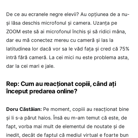
De ce au ecranele negre elevii? Au opțiunea de a nu-
și lăsa deschis microfonul și camera. Uzanța pe
ZOOM este să ai microfonul închis și să ridici mâna,
dar eu mă conectez mereu cu cameră și las la
latitudinea lor dacă vor sa le văd fața și cred că 75%
intră fără cameră. La cei mici nu este problema asta,
dar la cei mari e jale.
Rep: Cum au reacționat copiii, când ați
început predarea online?
Doru Căstăian:
Pe moment, copiii au reacționat bine
și li s-a părut haios. Însă eu m-am temut că este, de
fapt, vorba mai mult de elementul de noutate și de
inedit, decât de faptul că mediul virtual e foarte bun