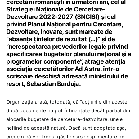
cercetării românești în următorii ani, cel al
Strategiei Naționale de Cercetare-
Dezvoltare 2022-2027 (SNCISI) și cel
privind Planul Național pentru Cercetare,
Dezvoltare, Inovare, sunt marcate de
“absența țintelor de rezultat (…)” și de
“nerespectarea prevederilor legale privind
specificarea bugetelor planului național și a
programelor componente”, atrage atenția
asociația cercetătorilor Ad Astra, într-o
scrisoare deschisă adresată ministrului de
resort, Sebastian Burduja.
Organizația arată, totodată, că “acțiunile din aceste
două documente nu pot fi finanțate decât parțial din
alocările bugetare de cercetare-dezvoltare, unele
nefiind de această natură. Dacă sunt adoptate așa,
credem că vor trebui găsite surse suplimentare de