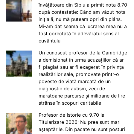
învățătoare din Sibiu a primit nota 8.70
după contestație: Când am văzut nota
inițială, nu mă puteam opri din plâns.
Mi-am dat seama că lucrarea mea nu a
fost corectată în adevăratul sens al
cuvântului
Un cunoscut profesor de la Cambridge
a demisionat în urma acuzațiilor că ar
fi plagiat sau ar fi exagerat în privința
realizărilor sale, promovate printr-o
poveste de viață marcată de un
diagnostic de autism, zeci de
maratoane parcurse și milioane de lire
strânse în scopuri caritabile
Profesor de Istorie cu 9.70 la
Titularizare 2026: Nu prea sunt mari
așteptările. Din păcate nu sunt posturi