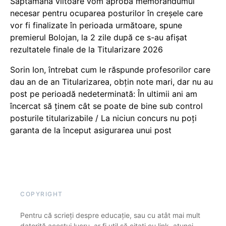
Săptămâna viitoare vom aproba memorandumul
necesar pentru ocuparea posturilor în creșele care
vor fi finalizate în perioada următoare, spune
premierul Bolojan, la 2 zile după ce s-au afișat
rezultatele finale de la Titularizare 2026
Sorin Ion, întrebat cum le răspunde profesorilor care
dau an de an Titularizarea, obțin note mari, dar nu au
post pe perioadă nedeterminată: În ultimii ani am
încercat să ținem cât se poate de bine sub control
posturile titularizabile / La niciun concurs nu poți
garanta de la început asigurarea unui post
COPYRIGHT
Pentru că scrieți despre educație, sau cu atât mai mult
datorită acestui lucru, ar fi util să citați cu link, atunci