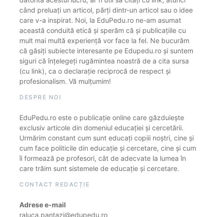
când preluați un articol, părți dintr-un articol sau o idee
care v-a inspirat. Noi, la EduPedu.ro ne-am asumat
această conduită etică și sperăm că și publicațiile cu
mult mai multă experiență vor face la fel. Ne bucurăm
că găsiți subiecte interesante pe Edupedu.ro și suntem
siguri că înțelegeți rugămintea noastră de a cita sursa
(cu link), ca o declarație reciprocă de respect și
profesionalism. Vă mulțumim!
DESPRE NOI
EduPedu.ro este o publicație online care găzduiește
exclusiv articole din domeniul educației și cercetării.
Urmărim constant cum sunt educați copiii noștri, cine și
cum face politicile din educație și cercetare, cine și cum
îi formează pe profesori, cât de adecvate la lumea în
care trăim sunt sistemele de educație și cercetare.
CONTACT REDACȚIE
Adrese e-mail
raluca.pantazi@edupedu.ro