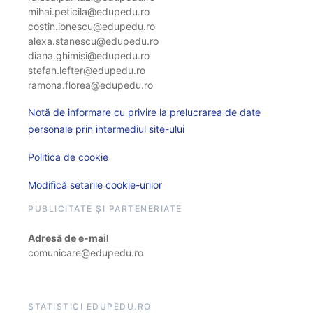
mihai.peticila@edupedu.ro
costin.ionescu@edupedu.ro
alexa.stanescu@edupedu.ro
diana.ghimisi@edupedu.ro
stefan.lefter@edupedu.ro
ramona.florea@edupedu.ro
Notă de informare cu privire la prelucrarea de date
personale prin intermediul site-ului
Politica de cookie
Modifică setarile cookie-urilor
PUBLICITATE ȘI PARTENERIATE
Adresă de e-mail
comunicare@edupedu.ro
STATISTICI EDUPEDU.RO