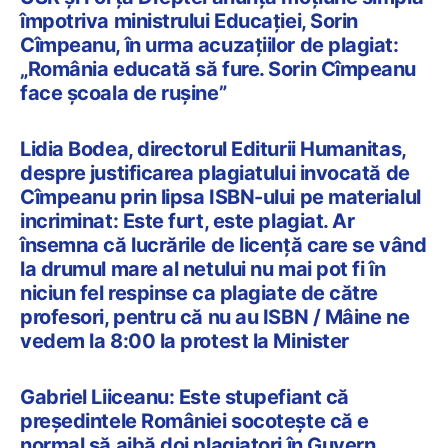
împotriva ministrului Educaţiei, Sorin
Cîmpeanu, în urma acuzaţiilor de plagiat:
„România educată să fure. Sorin Cîmpeanu
face şcoala de ruşine”
Lidia Bodea, directorul Editurii Humanitas,
despre justificarea plagiatului invocată de
Cîmpeanu prin lipsa ISBN-ului pe materialul
incriminat: Este furt, este plagiat. Ar
însemna că lucrările de licență care se vând
la drumul mare al netului nu mai pot fi în
niciun fel respinse ca plagiate de către
profesori, pentru că nu au ISBN / Mâine ne
vedem la 8:00 la protest la Minister
Gabriel Liiceanu: Este stupefiant că
președintele României socotește că e
normal să aibă doi plagiatori în Guvern