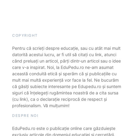
COPYRIGHT
Pentru că scrieți despre educație, sau cu atât mai mult
datorită acestui lucru, ar fi util să citați cu link, atunci
când preluați un articol, părți dintr-un articol sau o idee
care v-a inspirat. Noi, la EduPedu.ro ne-am asumat
această conduită etică și sperăm că și publicațiile cu
mult mai multă experiență vor face la fel. Ne bucurăm
că găsiți subiecte interesante pe Edupedu.ro și suntem
siguri că înțelegeți rugămintea noastră de a cita sursa
(cu link), ca o declarație reciprocă de respect și
profesionalism. Vă mulțumim!
DESPRE NOI
EduPedu.ro este o publicație online care găzduiește
exclusiv articole din domeniul educației și cercetării.