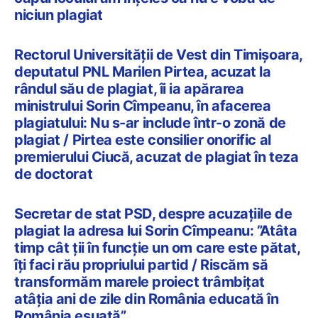
niciun plagiat
Rectorul Universității de Vest din Timișoara,
deputatul PNL Marilen Pirtea, acuzat la
rândul său de plagiat, îi ia apărarea
ministrului Sorin Cîmpeanu, în afacerea
plagiatului: Nu s-ar include într-o zonă de
plagiat / Pirtea este consilier onorific al
premierului Ciucă, acuzat de plagiat în teza
de doctorat
Secretar de stat PSD, despre acuzațiile de
plagiat la adresa lui Sorin Cîmpeanu: ”Atâta
timp cât ţii în funcţie un om care este pătat,
îţi faci rău propriului partid / Riscăm să
transformăm marele proiect trâmbiţat
atâţia ani de zile din România educată în
România eșuată”