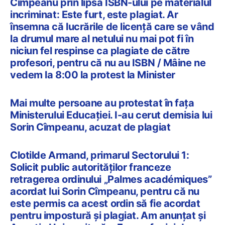
Cîmpeanu prin lipsa ISBN-ului pe materialul
incriminat: Este furt, este plagiat. Ar
însemna că lucrările de licență care se vând
la drumul mare al netului nu mai pot fi în
niciun fel respinse ca plagiate de către
profesori, pentru că nu au ISBN / Mâine ne
vedem la 8:00 la protest la Minister
Mai multe persoane au protestat în fața
Ministerului Educației. I-au cerut demisia lui
Sorin Cîmpeanu, acuzat de plagiat
Clotilde Armand, primarul Sectorului 1:
Solicit public autorităților franceze
retragerea ordinului „Palmes académiques”
acordat lui Sorin Cîmpeanu, pentru că nu
este permis ca acest ordin să fie acordat
pentru impostură și plagiat. Am anunțat și