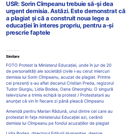
USR: Sorin Cîmpeanu trebuie să-și dea
urgent demisia. Astăzi. Este demonstrat că
a plagiat și că a construit noua lege a
educației în interes propriu, pentru a-și
prescrie faptele
Similare
FOTO Protest la Ministerul Educației, unde în jur de 20
de personalități ale societății civile i-au cerut miercuri
demisia lui Sorin Cîmpeanu, acuzat de plagiat. Printre
cei prezenți s-au aflat decanul Cristian Preda, regizorul
Tudor Giurgiu, Lidia Bodea, Oana Gheorghiu. O singură
televiziune a trimis echipă la protest / Protestatarii au
anunțat că vin în fiecare zi până pleacă Cîmpeanu
Amendă pentru Marian Rădună, unul dintre cei care au
protestat în fața ministerului Educației azi, cerând
demisia lui Cîmpeanu pe fondul acuzațiilor de plagiat
Lidia Bodea, directorul Editurii Humanitas, despre