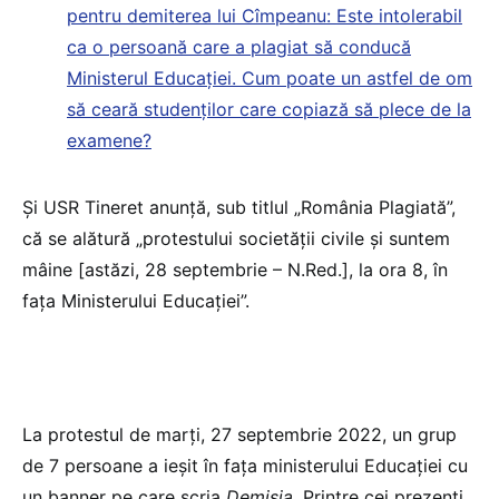
pentru demiterea lui Cîmpeanu: Este intolerabil
ca o persoană care a plagiat să conducă
Ministerul Educației. Cum poate un astfel de om
să ceară studenților care copiază să plece de la
examene?
Și USR Tineret anunță, sub titlul „România Plagiată”,
că se alătură „protestului societății civile și suntem
mâine [astăzi, 28 septembrie – N.Red.], la ora 8, în
fața Ministerului Educației”.
La protestul de marți, 27 septembrie 2022, un grup
de 7 persoane a ieșit în fața ministerului Educației cu
un banner pe care scria
Demisia
. Printre cei prezenți