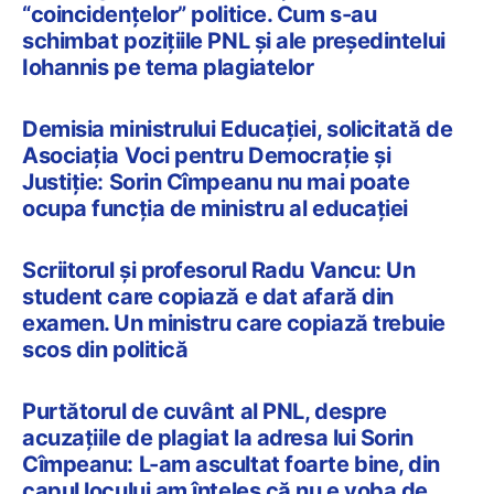
“coincidențelor” politice. Cum s-au
schimbat pozițiile PNL și ale președintelui
Iohannis pe tema plagiatelor
Demisia ministrului Educației, solicitată de
Asociația Voci pentru Democrație și
Justiție: Sorin Cîmpeanu nu mai poate
ocupa funcția de ministru al educației
Scriitorul și profesorul Radu Vancu: Un
student care copiază e dat afară din
examen. Un ministru care copiază trebuie
scos din politică
Purtătorul de cuvânt al PNL, despre
acuzaţiile de plagiat la adresa lui Sorin
Cîmpeanu: L-am ascultat foarte bine, din
capul locului am înţeles că nu e voba de