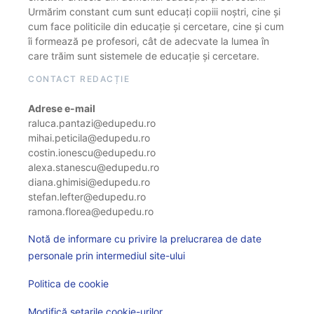
Urmărim constant cum sunt educați copiii noștri, cine și
cum face politicile din educație și cercetare, cine și cum
îi formează pe profesori, cât de adecvate la lumea în
care trăim sunt sistemele de educație și cercetare.
CONTACT REDACȚIE
Adrese e-mail
raluca.pantazi@edupedu.ro
mihai.peticila@edupedu.ro
costin.ionescu@edupedu.ro
alexa.stanescu@edupedu.ro
diana.ghimisi@edupedu.ro
stefan.lefter@edupedu.ro
ramona.florea@edupedu.ro
Notă de informare cu privire la prelucrarea de date
personale prin intermediul site-ului
Politica de cookie
Modifică setarile cookie-urilor