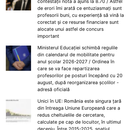
contestații nota a ajuns la 8.70 / Astfel
de erori îmi arată ce entuziasmați sunt
profesorii buni, cu experiență să vină la
corectat și ce resurse financiare sunt
alocate unui astfel de concurs
important
Ministerul Educației schimbă regulile
din calendarul de mobilitate pentru
anul școlar 2026-2027 / Ordinea în
care se va face repartizarea
profesorilor pe posturi începând cu 20
august, după reorganizarea școlilor -
adresă oficială
Unici în UE: România este singura țară
din întreaga Uniune Europeană care a
redus cheltuielile de cercetare,
calculate pe cap de locuitor, în ultimul
deceniu. Între 2015-2025, spațiul