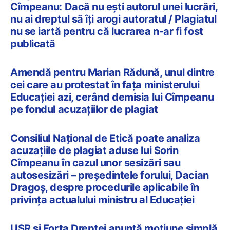
Cîmpeanu: Dacă nu ești autorul unei lucrări,
nu ai dreptul să îți arogi autoratul / Plagiatul
nu se iartă pentru că lucrarea n-ar fi fost
publicată
Amendă pentru Marian Rădună, unul dintre
cei care au protestat în fața ministerului
Educației azi, cerând demisia lui Cîmpeanu
pe fondul acuzațiilor de plagiat
Consiliul Național de Etică poate analiza
acuzațiile de plagiat aduse lui Sorin
Cîmpeanu în cazul unor sesizări sau
autosesizări – președintele forului, Dacian
Dragoș, despre procedurile aplicabile în
privința actualului ministru al Educației
USR şi Forţa Dreptei anunţă moţiune simplă