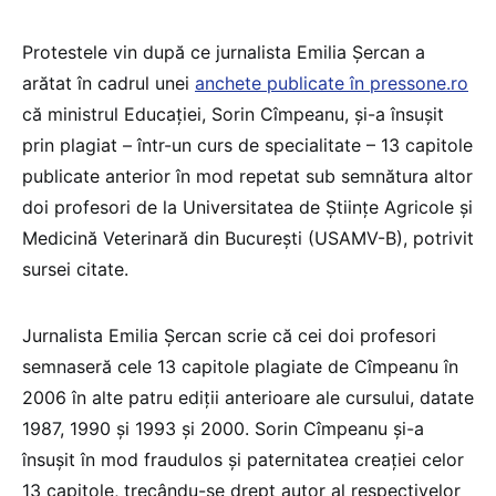
Protestele vin după ce jurnalista Emilia Șercan a
arătat în cadrul unei
anchete publicate în pressone.ro
că ministrul Educației, Sorin Cîmpeanu, și-a însușit
prin plagiat – într-un curs de specialitate – 13 capitole
publicate anterior în mod repetat sub semnătura altor
doi profesori de la Universitatea de Științe Agricole și
Medicină Veterinară din București (USAMV-B), potrivit
sursei citate.
Jurnalista Emilia Șercan scrie că cei doi profesori
semnaseră cele 13 capitole plagiate de Cîmpeanu în
2006 în alte patru ediții anterioare ale cursului, datate
1987, 1990 și 1993 și 2000. Sorin Cîmpeanu și-a
însușit în mod fraudulos și paternitatea creației celor
13 capitole, trecându-se drept autor al respectivelor