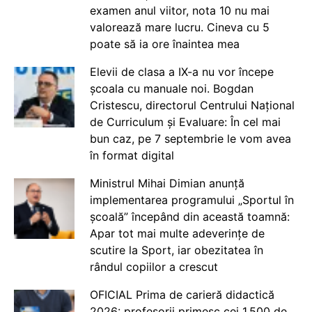
examen anul viitor, nota 10 nu mai
valorează mare lucru. Cineva cu 5
poate să ia ore înaintea mea
Elevii de clasa a IX-a nu vor începe
școala cu manuale noi. Bogdan
Cristescu, directorul Centrului Național
de Curriculum și Evaluare: În cel mai
bun caz, pe 7 septembrie le vom avea
în format digital
Ministrul Mihai Dimian anunță
implementarea programului „Sportul în
școală” începând din această toamnă:
Apar tot mai multe adeverințe de
scutire la Sport, iar obezitatea în
rândul copiilor a crescut
OFICIAL Prima de carieră didactică
2026: profesorii primesc cei 1.500 de