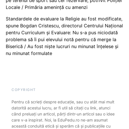
pe terenul de sport sau cer rezervare, potrivit Poliției
Locale / Primăria amenință cu amenzi
Standardele de evaluare la Religie au fost modificate,
spune Bogdan Cristescu, directorul Centrului Național
pentru Curriculum și Evaluare: Nu s-a pus niciodată
problema să îi pui elevului notă pentru că merge la
Biserică / Au fost niște lucruri nu minunat înțelese și
nu minunat formulate
COPYRIGHT
Pentru că scrieți despre educație, sau cu atât mai mult
datorită acestui lucru, ar fi util să citați cu link, atunci
când preluați un articol, părți dintr-un articol sau o idee
care v-a inspirat. Noi, la EduPedu.ro ne-am asumat
această conduită etică și sperăm că și publicațiile cu