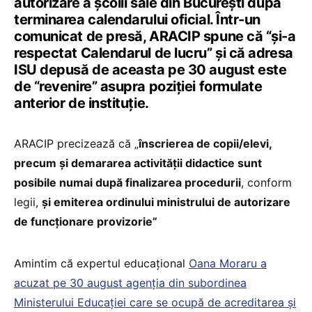
autorizare a școlii sale din București după
terminarea calendarului oficial. Într-un
comunicat de presă, ARACIP spune că “și-a
respectat Calendarul de lucru” și că adresa
ISU depusă de aceasta pe 30 august este
de “revenire” asupra poziției formulate
anterior de instituție.
ARACIP precizează că „
înscrierea de copii/elevi,
precum și demararea activității didactice sunt
posibile numai după finalizarea procedurii
, conform
legii,
și emiterea ordinului ministrului de autorizare
de funcționare provizorie”
Amintim că expertul educațional
Oana Moraru a
acuzat pe 30 august agenția din subordinea
Ministerului Educației care se ocupă de acreditarea și