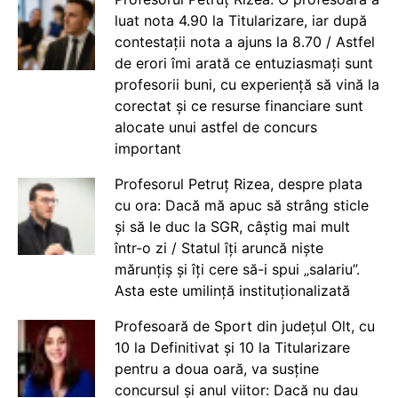
luat nota 4.90 la Titularizare, iar după
contestații nota a ajuns la 8.70 / Astfel
de erori îmi arată ce entuziasmați sunt
profesorii buni, cu experiență să vină la
corectat și ce resurse financiare sunt
alocate unui astfel de concurs
important
Profesorul Petruț Rizea, despre plata
cu ora: Dacă mă apuc să strâng sticle
și să le duc la SGR, câștig mai mult
într-o zi / Statul îți aruncă niște
mărunțiș și îți cere să-i spui „salariu”.
Asta este umilință instituționalizată
Profesoară de Sport din județul Olt, cu
10 la Definitivat și 10 la Titularizare
pentru a doua oară, va susține
concursul și anul viitor: Dacă nu dau