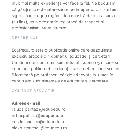
mult mai multă experiență vor face la fel. Ne bucurăm
că găsiți subiecte interesante pe Edupedu.ro și suntem
siguri că înțelegeți rugămintea noastră de a cita sursa
(cu link), ca o declarație reciprocă de respect și
profesionalism. Vă mulțumim!
DESPRE NOI
EduPedu.ro este o publicație online care găzduiește
exclusiv articole din domeniul educației și cercetării.
Urmărim constant cum sunt educați copiii noștri, cine și
cum face politicile din educație și cercetare, cine și cum
îi formează pe profesori, cât de adecvate la lumea în
care trăim sunt sistemele de educație și cercetare.
CONTACT REDACȚIE
Adrese e-mail
raluca.pantazi@edupedu.ro
mihai.peticila@edupedu.ro
costin.ionescu@edupedu.ro
alexa.stanescu@edupedu.ro