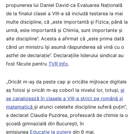
propunerea lui Daniel David ca Evaluarea Națională
de la finalul clasei a VIII-a să includă testarea la mai
multe discipline, că „este importantă şi Fizica, până la
urmă, este importantă şi Chimia, sunt importante şi
alte discipline”. Acesta a afirmat că „este prima dată
când un ministru îşi asumă răspunderea să vină cu o
astfel de declaraţie”. Declarațiile liderului sindical au
fost făcute pentru
TVR Info
.
„Oricât m-aș da peste cap și oricâte mijloace digitale
aș folosi și oricât m-aș coborî la nivelul lor, totuși,
ei
se canalizează în clasele a VIII-a strict pe română și
matematică
și atunci celelalte discipline suferă puțin”,
a declarat Claudia Puzdrea, profesoară de chimie la o
școală gimnazială din București, în
emisiunea
Educație la putere
din 6 mai.