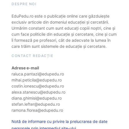
DESPRE NOI
EduPedu.ro este o publicație online care găzduiește
exclusiv articole din domeniul educației și cercetării.
Urmărim constant cum sunt educați copiii noștri, cine și
cum face politicile din educație și cercetare, cine și cum
îi formează pe profesori, cât de adecvate la lumea în
care trăim sunt sistemele de educație și cercetare.
CONTACT REDACȚIE
Adrese e-mail
raluca.pantazi@edupedu.ro
mihai.peticila@edupedu.ro
costin.ionescu@edupedu.ro
alexa.stanescu@edupedu.ro
diana.ghimisi@edupedu.ro
stefan.lefter@edupedu.ro
ramona.florea@edupedu.ro
Notă de informare cu privire la prelucrarea de date
personale prin intermediul site-ului