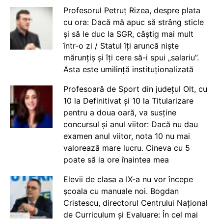
Profesorul Petruț Rizea, despre plata
cu ora: Dacă mă apuc să strâng sticle
și să le duc la SGR, câștig mai mult
într-o zi / Statul îți aruncă niște
mărunțiș și îți cere să-i spui „salariu”.
Asta este umilință instituționalizată
Profesoară de Sport din județul Olt, cu
10 la Definitivat și 10 la Titularizare
pentru a doua oară, va susține
concursul și anul viitor: Dacă nu dau
examen anul viitor, nota 10 nu mai
valorează mare lucru. Cineva cu 5
poate să ia ore înaintea mea
Elevii de clasa a IX-a nu vor începe
școala cu manuale noi. Bogdan
Cristescu, directorul Centrului Național
de Curriculum și Evaluare: În cel mai