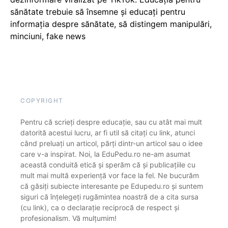
sănătate trebuie să însemne și educați pentru
informația despre sănătate, să distingem manipulări,
minciuni, fake news
COPYRIGHT
Pentru că scrieți despre educație, sau cu atât mai mult
datorită acestui lucru, ar fi util să citați cu link, atunci
când preluați un articol, părți dintr-un articol sau o idee
care v-a inspirat. Noi, la EduPedu.ro ne-am asumat
această conduită etică și sperăm că și publicațiile cu
mult mai multă experiență vor face la fel. Ne bucurăm
că găsiți subiecte interesante pe Edupedu.ro și suntem
siguri că înțelegeți rugămintea noastră de a cita sursa
(cu link), ca o declarație reciprocă de respect și
profesionalism. Vă mulțumim!