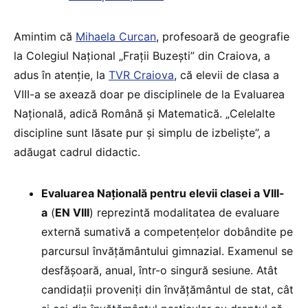
Amintim că
Mihaela Curcan
, profesoară de geografie
la Colegiul Național „Frații Buzești” din Craiova, a
adus în atenție, la
TVR Craiova
, că elevii de clasa a
VIII-a se axează doar pe disciplinele de la Evaluarea
Națională, adică Română și Matematică. „Celelalte
discipline sunt lăsate pur și simplu de izbeliște”, a
adăugat cadrul didactic.
Evaluarea Națională pentru elevii clasei a VIII-
a
(
EN VIII
) reprezintă modalitatea de evaluare
externă sumativă a competențelor dobândite pe
parcursul învățământului gimnazial. Examenul se
desfășoară, anual, într-o singură sesiune. Atât
candidații proveniți din învățământul de stat, cât