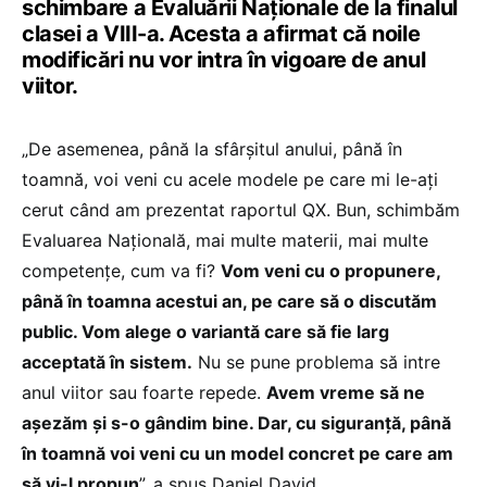
schimbare a Evaluării Naționale de la finalul
clasei a VIII-a. Acesta a afirmat că noile
modificări nu vor intra în vigoare de anul
viitor.
„De asemenea, până la sfârșitul anului, până în
toamnă, voi veni cu acele modele pe care mi le-ați
cerut când am prezentat raportul QX. Bun, schimbăm
Evaluarea Națională, mai multe materii, mai multe
competențe, cum va fi?
Vom veni cu o propunere,
până în toamna acestui an, pe care să o discutăm
public. Vom alege o variantă care să fie larg
acceptată în sistem.
Nu se pune problema să intre
anul viitor sau foarte repede.
Avem vreme să ne
așezăm și s-o gândim bine. Dar, cu siguranță, până
în toamnă voi veni cu un model concret pe care am
să vi-l propun
”, a spus Daniel David.