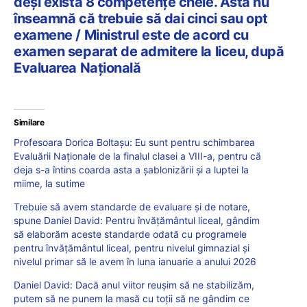
deși există 8 competențe cheie. Asta nu
înseamnă că trebuie să dai cinci sau opt
examene / Ministrul este de acord cu
examen separat de admitere la liceu, după
Evaluarea Națională
Similare
Profesoara Dorica Boltașu: Eu sunt pentru schimbarea
Evaluării Naționale de la finalul clasei a VIII-a, pentru că
deja s-a întins coarda asta a șablonizării și a luptei la
miime, la sutime
Trebuie să avem standarde de evaluare și de notare,
spune Daniel David: Pentru învățământul liceal, gândim
să elaborăm aceste standarde odată cu programele
pentru învățământul liceal, pentru nivelul gimnazial și
nivelul primar să le avem în luna ianuarie a anului 2026
Daniel David: Dacă anul viitor reușim să ne stabilizăm,
putem să ne punem la masă cu toții să ne gândim ce