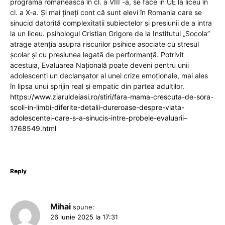
programa romaneasca în cl. a VIII -a, se face in UE la liceu în
cl. a X-a. Și mai țineți cont că sunt elevi în Romania care se
sinucid datorită complexitatii subiectelor si presiunii de a intra
la un liceu. psihologul Cristian Grigore de la Institutul „Socola”
atrage atenția asupra riscurilor psihice asociate cu stresul
școlar și cu presiunea legată de performanță. Potrivit
acestuia, Evaluarea Națională poate deveni pentru unii
adolescenți un declanșator al unei crize emoționale, mai ales
în lipsa unui sprijin real și empatic din partea adulților.
https://www.ziaruldeiasi.ro/stiri/fara-mama-crescuta-de-sora-
scoli-in-limbi-diferite-detalii-dureroase-despre-viata-
adolescentei-care-s-a-sinucis-intre-probele-evaluarii–
1768549.html
Reply
Mihai
spune:
26 iunie 2025 la 17:31