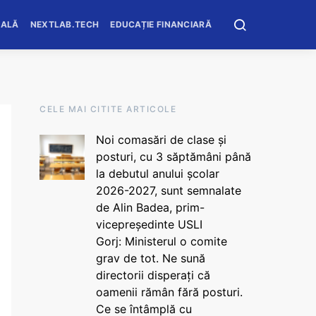
OALĂ
NEXTLAB.TECH
EDUCAȚIE FINANCIARĂ
CELE MAI CITITE ARTICOLE
Noi comasări de clase și
posturi, cu 3 săptămâni până
la debutul anului școlar
2026-2027, sunt semnalate
de Alin Badea, prim-
vicepreședinte USLI
Gorj: Ministerul o comite
grav de tot. Ne sună
directorii disperați că
oamenii rămân fără posturi.
Ce se întâmplă cu