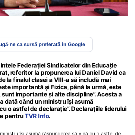
gă-ne ca sursă preferată în Google
intele Federației Sindicatelor din Educație
rat, referitor la propunerea lui Daniel David ca
 la finalul clasei a VIII-a să includă mai
„este importantă şi Fizica, până la urmă, este
 sunt importante şi alte discipline”. Acesta a
ma dată când un ministru îşi asumă
 o astfel de declaraţie”. Declarațiile liderului
te pentru
TVR Info
.
ministru îşi asumă răspunderea să vină cu o astfel de