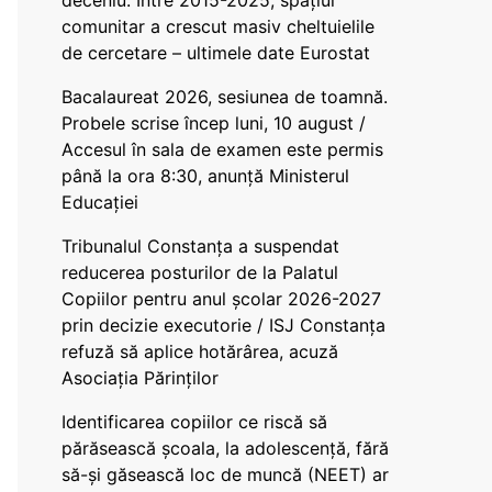
deceniu. Între 2015-2025, spațiul
comunitar a crescut masiv cheltuielile
de cercetare – ultimele date Eurostat
Bacalaureat 2026, sesiunea de toamnă.
Probele scrise încep luni, 10 august /
Accesul în sala de examen este permis
până la ora 8:30, anunță Ministerul
Educației
Tribunalul Constanța a suspendat
reducerea posturilor de la Palatul
Copiilor pentru anul școlar 2026-2027
prin decizie executorie / ISJ Constanța
refuză să aplice hotărârea, acuză
Asociația Părinților
Identificarea copiilor ce riscă să
părăsească școala, la adolescență, fără
să-și găsească loc de muncă (NEET) ar