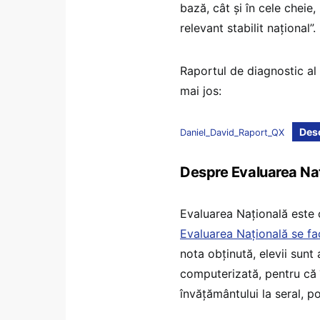
bază, cât și în cele chei
relevant stabilit național”.
Raportul de diagnostic al 
mai jos:
Desc
Daniel_David_Raport_QX
Despre Evaluarea Na
Evaluarea Națională este 
Evaluarea Națională se fa
nota obținută, elevii sunt 
computerizată, pentru că î
învățământului la seral, po