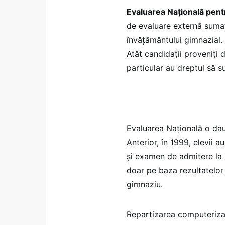
Evaluarea Națională pentru
de evaluare externă suma
învățământului gimnazial.
Atât candidații proveniți 
particular au dreptul să s
Evaluarea Națională o dau 
Anterior, în 1999, elevii a
și examen de admitere la l
doar pe baza rezultatelor 
gimnaziu.
Repartizarea computerizat