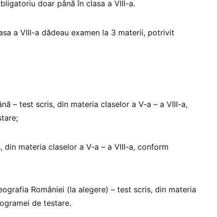
bligatoriu doar până în clasa a VIII-a.
asa a VIII-a dădeau examen la 3 materii, potrivit
nă – test scris, din materia claselor a V-a – a VIII-a,
tare;
, din materia claselor a V-a – a VIII-a, conform
eografia României (la alegere) – test scris, din materia
rogramei de testare.