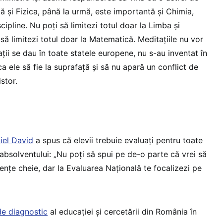
ă şi Fizica, până la urmă, este importantă şi Chimia,
cipline. Nu poţi să limitezi totul doar la Limba şi
 să limitezi totul doar la Matematică. Meditaţiile nu vor
ţii se dau în toate statele europene, nu s-au inventat în
 ele să fie la suprafaţă şi să nu apară un conflict de
stor.
iel David
a spus că elevii trebuie evaluați pentru toate
absolventului: „Nu poți să spui pe de-o parte că vrei să
țe cheie, dar la Evaluarea Națională te focalizezi pe
de diagnostic
al educației și cercetării din România în