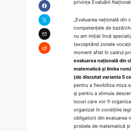
privința Evaluării Național
„Evaluarea națională din cl
competențele de bază/chei
nu am inițiat încă speciali
(exceptând zonele vocațio
moment aflat în cadrul pr
evaluarea națională din cl
matematică și limba româ
(de discutat varianta 5 
pentru a flexibiliza miza s
și pentru a stimula descen
locuri care vor fi organi
organizat în condițiile le
obligatorii din evaluarea n
probele de matematică și 