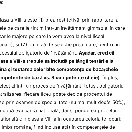
e:
asa a VIII-a este (1) prea restrictivă, prin raportare la
e pe care le țintim într-un învățământ gimnazial în care
zările majore pe care le vom avea la nivel liceal
nale), și (2) cu miză de selecție prea mare, pentru un
ocesului obligatoriu de învățământ.
Așadar, cred că
asa a VIII-a trebuie să includă pe lângă testările la
nă și testarea celorlalte competențe de bază/cheie
competențe de bază vs. 8 competențe cheie)
. În plus,
elecției într-un proces de învățământ, totuși, obligatoriu
tralizarea, fiecare liceu poate decide procentul de
zate prin examen de specialitate (nu mai mult decât 50%),
gii după evaluarea națională, dar și ponderea probelor
ațională din clasa a VIII-a în ocuparea celorlalte locuri;
limba română, fiind incluse atât în competențele de