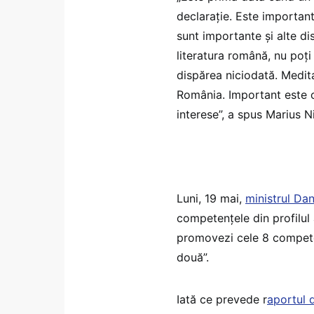
declaraţie. Este important
sunt importante şi alte dis
literatura română, nu poţi
dispărea niciodată. Medita
România. Important este ca
interese”, a spus Marius Ni
Luni, 19 mai,
ministrul Dan
competențele din profilul 
promovezi cele 8 competen
două”.
Iată ce prevede r
aportul 