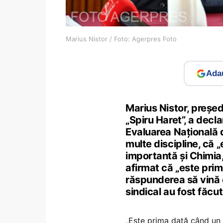
Marius Nistor / Foto: Agerpres Foto
Adau
Marius Nistor, președ
„Spiru Haret”, a decla
Evaluarea Națională de
multe discipline, că 
importantă şi Chimia,
afirmat că „este pri
răspunderea să vină cu
sindical au fost făcu
„Este prima dată când un 