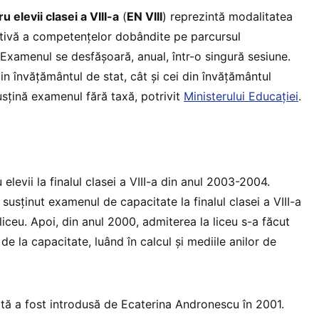
 elevii clasei a VIII-a
(
EN VIII
) reprezintă modalitatea
tivă a competențelor dobândite pe parcursul
 Examenul se desfășoară, anual, într-o singură sesiune.
din învățământul de stat, cât și cei din învățământul
usțină examenul fără taxă, potrivit
Ministerului Educației
.
elevii la finalul clasei a VIII-a din anul 2003-2004.
u susținut examenul de capacitate la finalul clasei a VIII-a
iceu. Apoi, din anul 2000, admiterea la liceu s-a făcut
de la capacitate, luând în calcul și mediile anilor de
ă a fost introdusă de Ecaterina Andronescu în 2001.