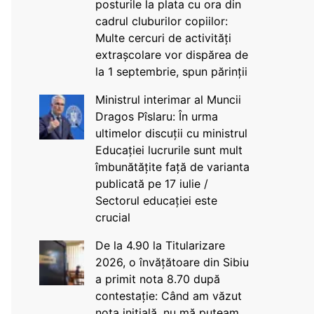
posturile la plata cu ora din
cadrul cluburilor copiilor:
Multe cercuri de activități
extrașcolare vor dispărea de
la 1 septembrie, spun părinții
Ministrul interimar al Muncii
Dragos Pîslaru: În urma
ultimelor discuții cu ministrul
Educației lucrurile sunt mult
îmbunătățite față de varianta
publicată pe 17 iulie /
Sectorul educației este
crucial
De la 4.90 la Titularizare
2026, o învățătoare din Sibiu
a primit nota 8.70 după
contestație: Când am văzut
nota inițială, nu mă puteam